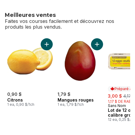
Meilleures ventes
Faites vos courses facilement et découvrez nos
produits les plus vendus.
sauter Meilleures ventes
Ajouter Citrons au panier
Ajouter Mangues r
Préparé au
0,90 $
1,79 $
sale:
, form
3,00 $
4,17 $
Citrons
Mangues rouges
1,17 $ DE RABAI
1 ea, 0,90 $/1ch
1 ea, 1,79 $/1ch
Sans Nom
Préparé au
Lot de 12 œu
calibre gros
12 ea, 0,25 $/1c