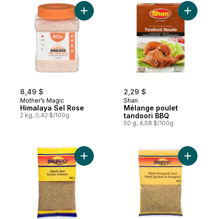
Ajouter Himalaya Sel Rose au panier
Ajouter M
8,49 $
2,29 $
Mother’s Magic
Shan
Himalaya Sel Rose
Mélange poulet
2 kg, 0,42 $/100g
tandoori BBQ
50 g, 4,58 $/100g
Ajouter Graines d'ajowan au panier
Ajouter G