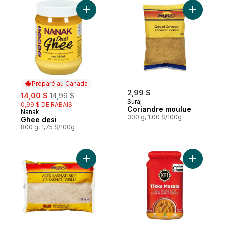
Ajouter Ghee desi au panier
Ajouter C
Préparé au Canada
sale:
, formerly:
2,99 $
14,00 $
14,99 $
Suraj
0,99 $ DE RABAIS
Coriandre moulue
Nanak
Préparé au Canada
300 g, 1,00 $/100g
Ghee desi
800 g, 1,75 $/100g
Ajouter Riz basmati vieilli au panier
Ajouter T