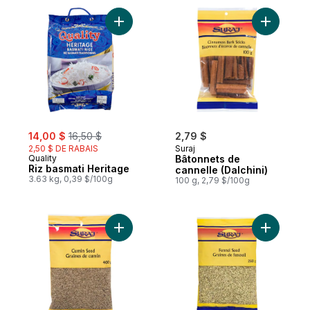
Ajouter Riz basmati Heritage au panier
Ajouter B
sale:
, formerly:
14,00 $
16,50 $
2,79 $
2,50 $ DE RABAIS
Suraj
Quality
Bâtonnets de
Riz basmati Heritage
cannelle (Dalchini)
3.63 kg, 0,39 $/100g
100 g, 2,79 $/100g
Ajouter Graines de cumin (Jeera) au pani
Ajouter G