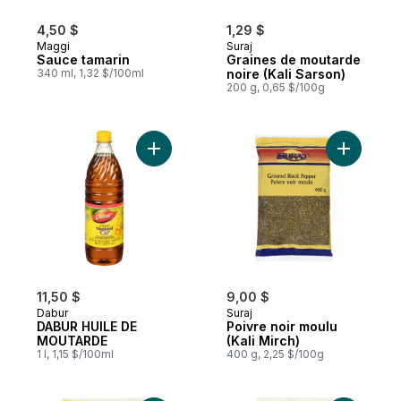
4,50 $
1,29 $
Maggi
Suraj
Sauce tamarin
Graines de moutarde
340 ml, 1,32 $/100ml
noire (Kali Sarson)
200 g, 0,65 $/100g
Ajouter DABUR HUILE DE MOUTARDE au p
Ajouter Po
11,50 $
9,00 $
Dabur
Suraj
DABUR HUILE DE
Poivre noir moulu
MOUTARDE
(Kali Mirch)
1 l, 1,15 $/100ml
400 g, 2,25 $/100g