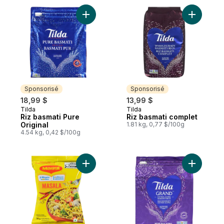
Ajouter Riz basmati Pure Original au panie
Ajouter R
Sponsorisé
Sponsorisé
18,99 $
13,99 $
Tilda
Tilda
Sponsorisé
Sponsorisé
Riz basmati Pure
Riz basmati complet
Original
1.81 kg, 0,77 $/100g
4.54 kg, 0,42 $/100g
Ajouter Nouilles Masala au panier
Ajouter Ri