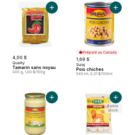
Ajouter Tamarin sans noyau au panier
Ajouter P
Préparé au Canada
4,00 $
1,69 $
Quality
Suraj
Préparé au Canada
Tamarin sans noyau
Pois chiches
400 g, 1,00 $/100g
540 ml, 0,31 $/100ml
Ajouter Pâte d'ail et de gingembre au pan
Ajouter B
Faible
stock