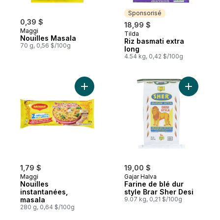
Sponsorisé
0,39 $
18,99 $
Maggi
Tilda
Sponsorisé
Nouilles Masala
Riz basmati extra
70 g, 0,56 $/100g
long
4.54 kg, 0,42 $/100g
Ajouter Nouilles instantanées, masala au p
Ajouter Fa
1,79 $
19,00 $
Maggi
Gajar Halva
Nouilles
Farine de blé dur
instantanées,
style Brar Sher Desi
masala
9.07 kg, 0,21 $/100g
280 g, 0,64 $/100g