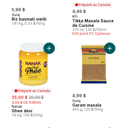
Préparé au Canada
5,99 $
4,49 $
Suraj
KFI
Préparé au Canada
Riz basmati vieilli
Tikka Masala Sauce
1.81 kg, 0,33 $/100g
de Cuisine
375 ml, 1,20 $/100ml
500 point PC Optimum
Ajouter Ghee desi au panier
Ajouter G
Préparé au Canada
sale:
, formerly:
4,99 $
25,00 $
29,99 $
Suraj
4,99 $ DE RABAIS
Garam masala
Nanak
Préparé au Canada
400 g, 1,25 $/100g
Ghee desi
1.6 kg, 1,56 $/100g