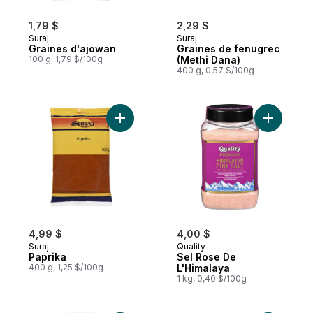
1,79 $
2,29 $
Suraj
Suraj
Graines d'ajowan
Graines de fenugrec
100 g, 1,79 $/100g
(Methi Dana)
400 g, 0,57 $/100g
Ajouter Paprika au panier
4,99 $
4,00 $
Suraj
Quality
Paprika
Sel Rose De
400 g, 1,25 $/100g
L'Himalaya
1 kg, 0,40 $/100g