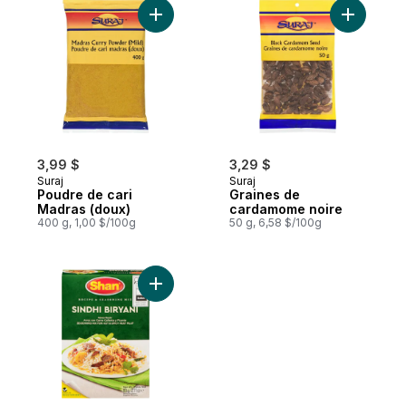
Ajouter Poudre de cari Madras (doux) au 
Ajouter G
3,99 $
3,29 $
Suraj
Suraj
Poudre de cari
Graines de
Madras (doux)
cardamome noire
400 g, 1,00 $/100g
50 g, 6,58 $/100g
Ajouter Mélange d’épices sindhi biryani a