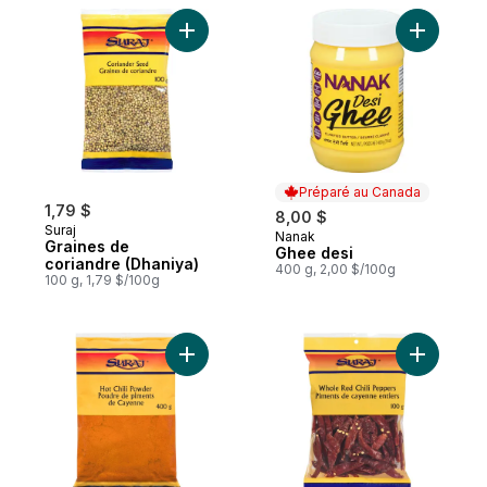
Ajouter Graines de coriandre (Dhaniya) a
Ajouter G
Préparé au Canada
1,79 $
8,00 $
Suraj
Nanak
Préparé au Canada
Graines de
Ghee desi
coriandre (Dhaniya)
400 g, 2,00 $/100g
100 g, 1,79 $/100g
Ajouter Poudre de chili fort au panier
Ajouter Pi