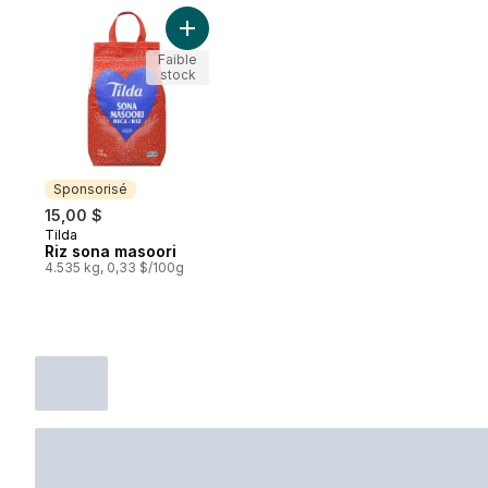
Ajouter Riz sona masoori au panier
Faible
stock
Sponsorisé
15,00 $
Tilda
Sponsorisé
Riz sona masoori
4.535 kg, 0,33 $/100g