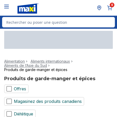
Passer au contenu principal
Passer au pied de page
0
Rechercher des produits
Alimentation
Aliments internationaux
Aliments de l’Asie du Sud
Produits de garde-manger et épices
Produits de garde-manger et épices
Offres
Magasinez des produits canadiens
Diététique