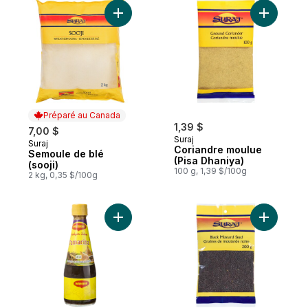
Ajouter Semoule de blé (sooji) au panier
Ajouter C
Préparé au Canada
1,39 $
7,00 $
Suraj
Suraj
Préparé au Canada
Coriandre moulue
Semoule de blé
(Pisa Dhaniya)
(sooji)
100 g, 1,39 $/100g
2 kg, 0,35 $/100g
Ajouter Sauce tamarin au panier
Ajouter G