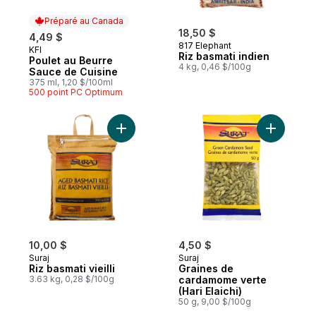
Préparé au Canada
18,50 $
4,49 $
817 Elephant
KFI
Préparé au Canada
Riz basmati indien
Poulet au Beurre
4 kg, 0,46 $/100g
Sauce de Cuisine
375 ml, 1,20 $/100ml
500 point PC Optimum
Ajouter Riz basmati vieilli au panier
Ajouter G
10,00 $
4,50 $
Suraj
Suraj
Riz basmati vieilli
Graines de
3.63 kg, 0,28 $/100g
cardamome verte
(Hari Elaichi)
50 g, 9,00 $/100g