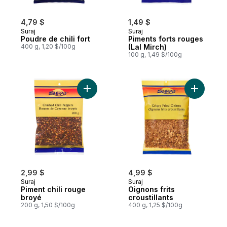
4,79 $
1,49 $
Suraj
Suraj
Poudre de chili fort
Piments forts rouges
400 g, 1,20 $/100g
(Lal Mirch)
100 g, 1,49 $/100g
Ajouter Piment chili rouge broyé au panie
Ajouter Oi
2,99 $
4,99 $
Suraj
Suraj
Piment chili rouge
Oignons frits
broyé
croustillants
200 g, 1,50 $/100g
400 g, 1,25 $/100g