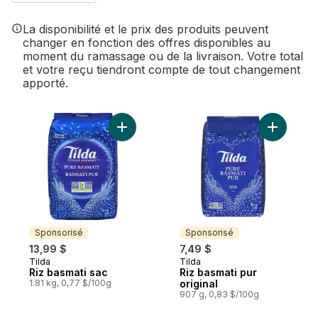
La disponibilité et le prix des produits peuvent
changer en fonction des offres disponibles au
moment du ramassage ou de la livraison. Votre total
et votre reçu tiendront compte de tout changement
apporté.
Ajouter Riz basmati sac au panier
Ajouter Ri
Sponsorisé
Sponsorisé
13,99 $
7,49 $
Tilda
Tilda
Sponsorisé
Sponsorisé
Riz basmati sac
Riz basmati pur
1.81 kg, 0,77 $/100g
original
907 g, 0,83 $/100g