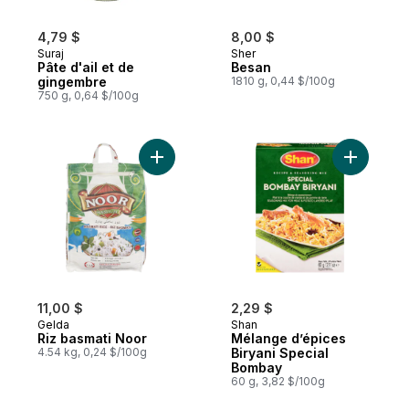
4,79 $
8,00 $
Suraj
Sher
Pâte d'ail et de
Besan
gingembre
1810 g, 0,44 $/100g
750 g, 0,64 $/100g
Ajouter Riz basmati Noor au panier
Ajouter M
11,00 $
2,29 $
Gelda
Shan
Riz basmati Noor
Mélange d’épices
4.54 kg, 0,24 $/100g
Biryani Special
Bombay
60 g, 3,82 $/100g