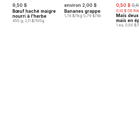
sale:
, fo
9,50 $
environ 2,00 $
0,50 $
0,6
Bœuf haché maigre
Bananes grappe
0,10 $ DE R
Maïs deux
nourri à l'herbe
1,74 $/1kg 0,79 $/1lb
maïs en é
450 g, 2,11 $/100g
1 ea, 0,50 $/