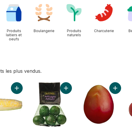
Produits
Boulangerie
Produits
Charcuterie
B
laitiers et
naturels
oeufs
ts les plus vendus.
be au panier
 grappe au panier
Ajouter Maïs deux couleurs, maïs en épis au panier
Ajouter Sac d'avocat au panier
Ajouter 