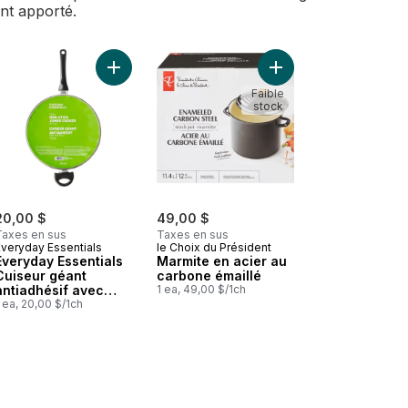
ent apporté.
panier
Marmite En Acier Inoxydable 7,5 L (8 Pte) au panier
Ajouter Marmite en ac
Faible
stock
20,00 $
49,00 $
Taxes en sus
Taxes en sus
Everyday Essentials
le Choix du Président
Everyday Essentials
Marmite en acier au
Cuiseur géant
carbone émaillé
antiadhésif avec
1 ea, 49,00 $/1ch
couvercle, poignées
 ea, 20,00 $/1ch
sécuritaires,
composition en
aluminium, noir, 12
c Poignée au panier
le avec couvercle au panier
po