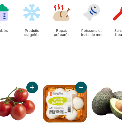
ébés
Produits
Repas
Poissons et
Santé et
surgelés
préparés
fruits de mer
beauté
Mangues rouges au panier
Ajouter Tomates sur vigne rouge (1 grappe) au pan
Ajouter Champignons blanc