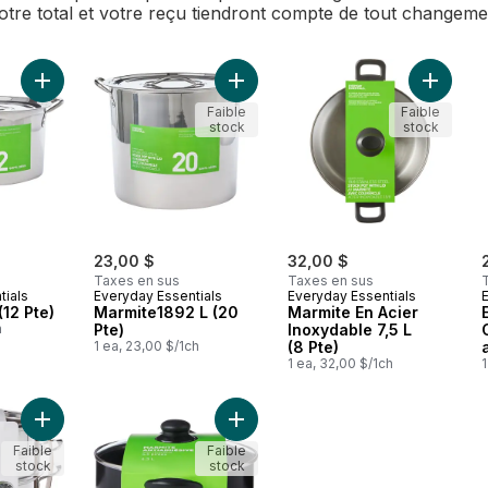
Votre total et votre reçu tiendront compte de tout changem
Ajouter Marmite 11 L (12 Pte) au panier
Ajouter Marmite1892 L (20 Pte) au 
Ajouter 
Faible
Faible
stock
stock
23,00 $
32,00 $
Taxes en sus
Taxes en sus
tials
Everyday Essentials
Everyday Essentials
(12 Pte)
Marmite1892 L (20
Marmite En Acier
h
Pte)
Inoxydable 7,5 L
1 ea, 23,00 $/1ch
(8 Pte)
1 ea, 32,00 $/1ch
1
Ajouter Panier De Cuisson À Vapeur En Acier Inoxydable Ave
Ajouter Marmite en acier inoxydab
Faible
Faible
stock
stock