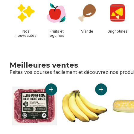
sauter Magasiner Allées
Nos
Fruits et
Viande
Grignotines
nouveautés
légumes
Meilleures ventes
Faites vos courses facilement et découvrez nos produi
sauter Meilleures ventes
Ajouter Bœuf haché maigre nourri à l'her
Ajouter Bananes