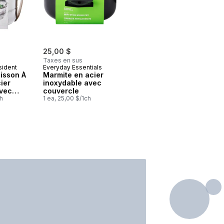
25,00 $
Taxes en sus
sident
Everyday Essentials
isson À
Marmite en acier
ier
inoxydable avec
Avec
couvercle
ch
1 ea, 25,00 $/1ch