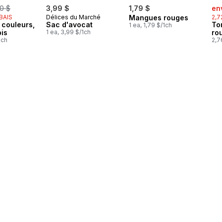
rmerly:
sal
0 $
3,99 $
1,79 $
en
ABAIS
Délices du Marché
Mangues rouges
2,7
 couleurs,
Sac d'avocat
To
1 ea, 1,79 $/1ch
pis
1 ea, 3,99 $/1ch
ro
1ch
2,7