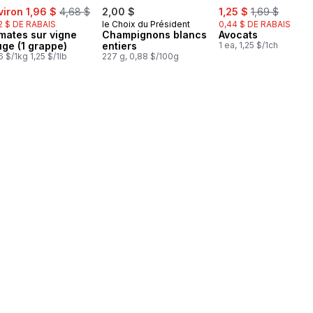
e:
, formerly:
sale:
, formerly:
viron 1,96 $
4,68 $
2,00 $
1,25 $
1,69 $
2 $ DE RABAIS
le Choix du Président
0,44 $ DE RABAIS
mates sur vigne
Champignons blancs
Avocats
uge (1 grappe)
entiers
1 ea, 1,25 $/1ch
6 $/1kg 1,25 $/1lb
227 g, 0,88 $/100g