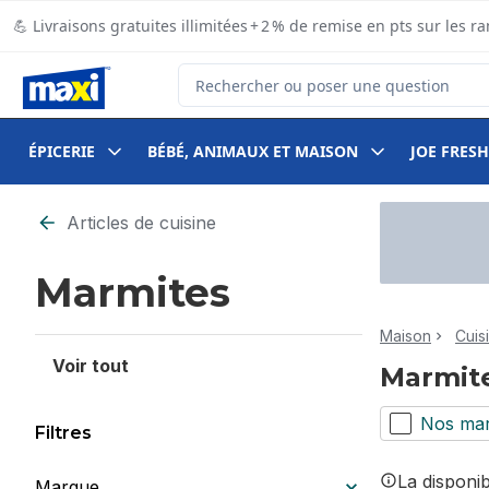
Passer au contenu principal
Passer au pied de page
💪 Livraisons gratuites illimitées + 2 % de remise en pts sur le
Rechercher des produits
ÉPICERIE
BÉBÉ, ANIMAUX ET MAISON
JOE FRESH
Passer au filtrage du contenu
Articles de cuisine
Marmites
Maison
Cuis
Voir tout
Marmit
Nos ma
Filtres
La disponi
Marque