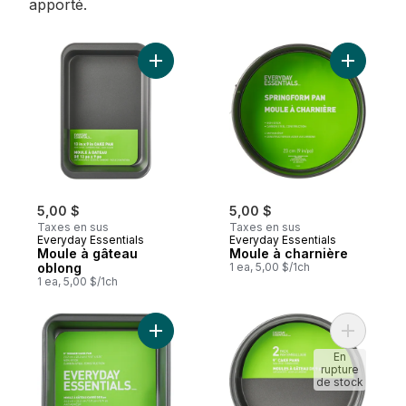
apporté.
Ajouter Moule à gâteau oblong au panier
5,00 $
5,00 $
Taxes en sus
Taxes en sus
Everyday Essentials
Everyday Essentials
Moule à gâteau
Moule à charnière
oblong
1 ea, 5,00 $/1ch
1 ea, 5,00 $/1ch
Ajouter Moule à gâteau carré au panier
Ajouter M
En
rupture
de stock