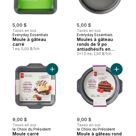
5,00 $
5,00 $
Taxes en sus
Taxes en sus
Everyday Essentials
Everyday Essentials
Moule à gâteau
Moules à gâteau
carré
ronds de 9 po
1 ea, 5,00 $/1ch
antiadhésifs en
acier au carbone, 2
2x1.0 ea, 2,50 $/1ch
par emballage
Ajouter Moule carré antiadhésif au panier
9,00 $
9,00 $
Taxes en sus
Taxes en sus
le Choix du Président
le Choix du Président
Moule carré
Moule à gâteau rond