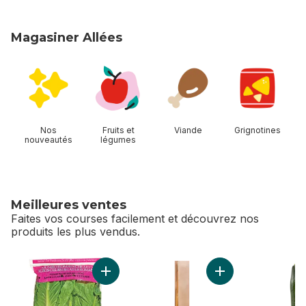
Magasiner Allées
sauter Magasiner Allées
Nos
Fruits et
Viande
Grignotines
nouveautés
légumes
Meilleures ventes
Faites vos courses facilement et découvrez nos
produits les plus vendus.
sauter Meilleures ventes
Ajouter Cœur de Romaine, paquet de 3 au p
Ajouter Baguette à