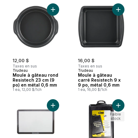
Ajouter Moule à gâteau rond Resistech 23
Ajouter M
12,00 $
16,00 $
Taxes en sus
Taxes en sus
Trudeau
Trudeau
Moule à gâteau rond
Moule à gâteau
Resistech 23 cm (9
carré Resistech 9 x
po) en métal 0,6 mm
9 po, métal 0,6 mm
1 ea, 12,00 $/1ch
1 ea, 16,00 $/1ch
Ajouter Tapis de cuisson moyen 9 x 14 p
Ajouter Pl
Faible
stock