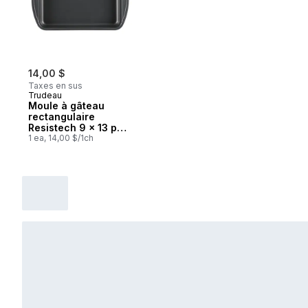
14,00 $
Taxes en sus
Trudeau
Moule à gâteau
rectangulaire
Resistech 9 x 13 po,
métal 0,6 mm
1 ea, 14,00 $/1ch