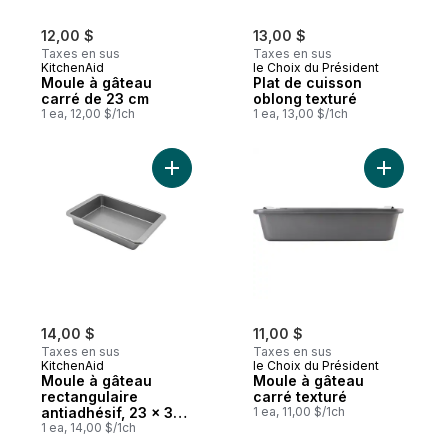
12,00 $
13,00 $
Taxes en sus
Taxes en sus
KitchenAid
le Choix du Président
Moule à gâteau
Plat de cuisson
carré de 23 cm
oblong texturé
1 ea, 12,00 $/1ch
1 ea, 13,00 $/1ch
Ajouter Moule à gâteau rectangulaire anti
Ajouter M
14,00 $
11,00 $
Taxes en sus
Taxes en sus
KitchenAid
le Choix du Président
Moule à gâteau
Moule à gâteau
rectangulaire
carré texturé
antiadhésif, 23 x 33
1 ea, 11,00 $/1ch
cm
1 ea, 14,00 $/1ch