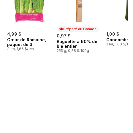
Préparé au Canada
4,99 $
1,00 $
0,97 $
Cœur de Romaine,
Concombres 
Baguette à 60% de
Préparé au Canada
paquet de 3
1 ea, 1,00 $/1ch
blé entier
3 ea, 1,66 $/1ch
255 g, 0,38 $/100g