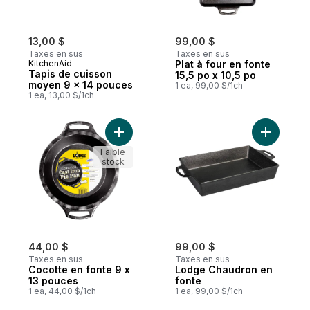
13,00 $
99,00 $
Taxes en sus
Taxes en sus
KitchenAid
Plat à four en fonte
Tapis de cuisson
15,5 po x 10,5 po
moyen 9 x 14 pouces
1 ea, 99,00 $/1ch
1 ea, 13,00 $/1ch
Ajouter Cocotte en fonte 9 x 13 pouces a
Ajouter L
Faible
stock
44,00 $
99,00 $
Taxes en sus
Taxes en sus
Cocotte en fonte 9 x
Lodge Chaudron en
13 pouces
fonte
1 ea, 44,00 $/1ch
1 ea, 99,00 $/1ch