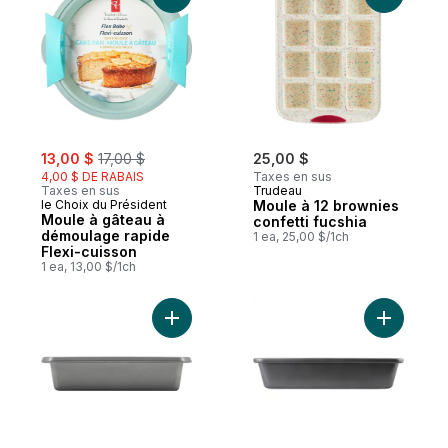
sale:
, formerly:
13,00 $
17,00 $
25,00 $
4,00 $ DE RABAIS
Taxes en sus
Taxes en sus
Trudeau
le Choix du Président
Moule à 12 brownies
Moule à gâteau à
confetti fucshia
démoulage rapide
1 ea, 25,00 $/1ch
Flexi-cuisson
1 ea, 13,00 $/1ch
Ajouter Moule à gâteau carré de 23 cm au
Ajouter P