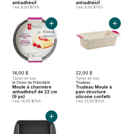
antiadhésif
antiadhésif
1 ea, 9,00 $/1ch
1 ea, 9,00 $/1ch
Faible
stock
14,00 $
22,00 $
Taxes en sus
Taxes en sus
le Choix du Président
Trudeau
Moule à charnière
Trudeau Moule à
antiadhésif de 22 cm
pain structure
(9 po)
silicone confetti
1 ea, 14,00 $/1ch
1 ea, 22,00 $/1ch
Ajouter Moule à gâteau rectangulaire Resi