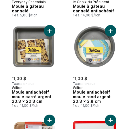
Everyday Essentials
le Choix du Président
Moule à gâteau
Moule à gâteau
cannelé
cannelé antiadhésif
1 ea, 5,00 $/1ch
1 ea, 14,00 $/1ch
Ajouter Moule antiadhésif moule carré arg
Ajouter M
11,00 $
11,00 $
Taxes en sus
Taxes en sus
Wilton
Wilton
Moule antiadhésif
Moule antiadhésif
moule carré argent
moule rond argent
20.3 x 20.3 cm
20.3 x 3.8 cm
1 ea, 11,00 $/1ch
1 ea, 11,00 $/1ch
Ajouter Rôtissoire exceptionnelle au pani
Ajouter Pr
Faible