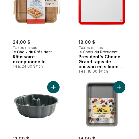
stock
24,00 $
18,00 $
Taxes en sus
Taxes en sus
le Choix du Président
le Choix du Président
Rôtissoire
President's Choice
exceptionnelle
Grand tapis de
1 ea, 24,00 $/1ch
cuisson en silicone
allant au four
1 ea, 18,00 $/1ch
(jusqu'à 450 'F), 12,2
po x 17,1 po
Ajouter Moule à gâteau cannelé Resistech
Ajouter M
12,00 $
14,00 $