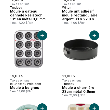
Taxes en sus
Taxes en sus
Trudeau
Wilton
Moule à gâteau
Moule antiadhésif
cannelé Resistech
moule rectangulaire
10" en métal 0,6 mm
argent 33 × 22.8 × 5
1 ea, 12,00 $/1ch
cm
1 ea, 14,00 $/1ch
Ajouter Moule à beignes au panier
Ajouter M
14,00 $
21,00 $
Taxes en sus
Taxes en sus
le Choix du Président
Trudeau
Moule à beignes
Moule à charnière
1 ea, 14,00 $/1ch
23cm métal 0.6mm
1 ea, 21,00 $/1ch
Ajouter Moule à gâteau à démoulage rapid
Ajouter M