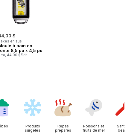
44,00 $
Taxes en sus
Moule à pain en
fonte 8,5 po x 4,5 po
 ea, 44,00 $/1ch
ébés
Produits
Repas
Poissons et
Santé et
surgelés
préparés
fruits de mer
beauté