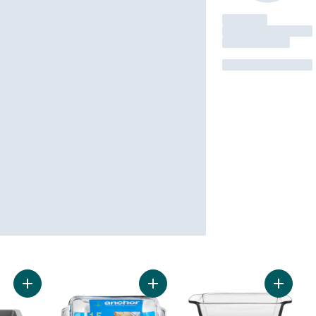
Ajouter Moule à pain antiadhésif grand format au panier
Ajouter Mini moules à pain au panie
Ajouter 