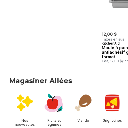
12,00 $
Taxes en sus
KitchenAid
Moule à pain
antiadhésif 
format
1 ea, 12,00 $/1c
Magasiner Allées
sauter Magasiner Allées
Nos
Fruits et
Viande
Grignotines
nouveautés
légumes