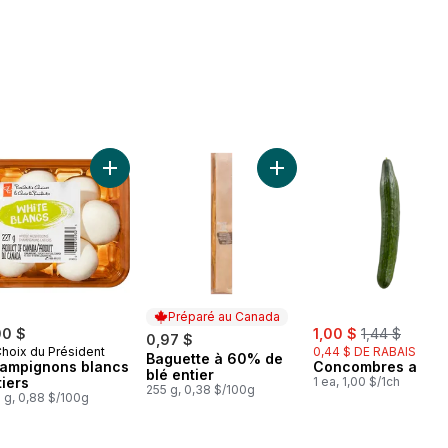
anier
Mangues rouges au panier
Ajouter Champignons blancs entiers au panier
Ajouter Baguette à 60% de
Préparé au Canada
sale:
, formerly:
00 $
1,00 $
1,44 $
0,97 $
Choix du Président
0,44 $ DE RABAIS
Baguette à 60% de
Préparé au Canada
ampignons blancs
Concombres angla
blé entier
tiers
1 ea, 1,00 $/1ch
255 g, 0,38 $/100g
 g, 0,88 $/100g