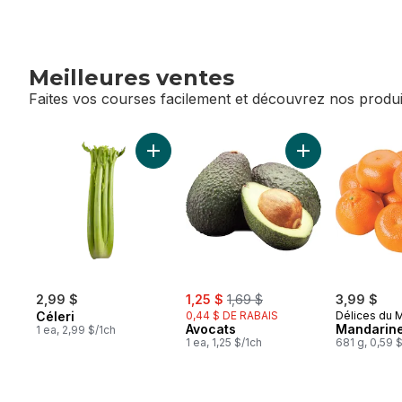
Meilleures ventes
Faites vos courses facilement et découvrez nos produi
sauter Meilleures ventes
Ajouter Céleri au panier
Ajouter Avocats 
sale:
, formerly:
2,99 $
1,25 $
1,69 $
3,99 $
Céleri
0,44 $ DE RABAIS
Délices du 
Avocats
Mandarines
1 ea, 2,99 $/1ch
1 ea, 1,25 $/1ch
681 g, 0,59 