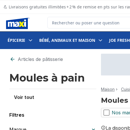
Passer au contenu principal
Passer au pied de page
💪 Livraisons gratuites illimitées + 2 % de remise en pts sur le
Rechercher des produits
ÉPICERIE
BÉBÉ, ANIMAUX ET MAISON
JOE FRESH
Passer au filtrage du contenu
Articles de pâtisserie
Moules à pain
Maison
Cuis
Voir tout
Moules 
Nos ma
Filtres
La disponi
Marque