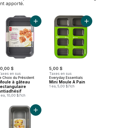
ent apporté.
ne, 2 par emballage au panier
nier
Ajouter Grand moule à pain antiadhésif au panier
Ajouter Mini Moule A P
10,00 $
5,00 $
Taxes en sus
Taxes en sus
e Choix du Président
Everyday Essentials
Moule à gâteau
Mini Moule A Pain
rectangulaire
1 ea, 5,00 $/1ch
antiadhésif
 ea, 10,00 $/1ch
er
rapide Flexi-cuisson au panier
Mini-moules à pain à démoulage rapide Flexi-cuisson au panier
Ajouter Moule antiadhésif moule à pain argent 20.