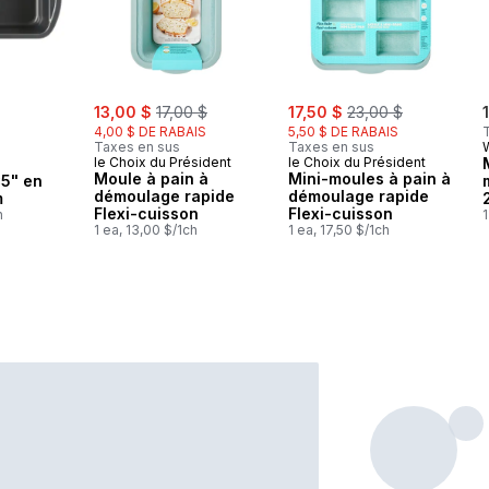
sale:
, formerly:
sale:
, formerly:
13,00 $
17,00 $
17,50 $
23,00 $
4,00 $ DE RABAIS
5,50 $ DE RABAIS
Taxes en sus
Taxes en sus
le Choix du Président
le Choix du Président
Moule à pain à
Mini-moules à pain à
x5" en
démoulage rapide
démoulage rapide
m
Flexi-cuisson
Flexi-cuisson
h
1
1 ea, 13,00 $/1ch
1 ea, 17,50 $/1ch