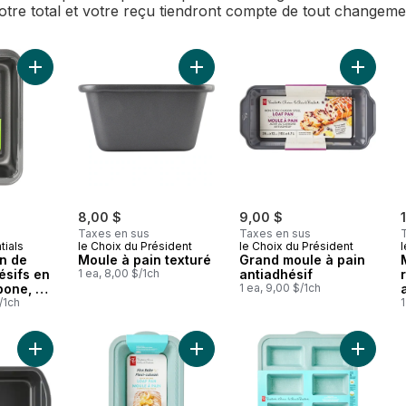
Votre total et votre reçu tiendront compte de tout changem
Ajouter Moules à pain de 9 po antiadhésifs en acier au carbo
Ajouter Moule à pain texturé au pa
8,00 $
9,00 $
Taxes en sus
Taxes en sus
tials
le Choix du Président
le Choix du Président
l
n de
Moule à pain texturé
Grand moule à pain
ésifs en
1 ea, 8,00 $/1ch
antiadhésif
bone, 2
1 ea, 9,00 $/1ch
ge
/1ch
1
Ajouter Moule à pain Resistech 9x5" en métal 0,6 mm au pani
Ajouter Moule à pain à démoulage 
Ajouter 