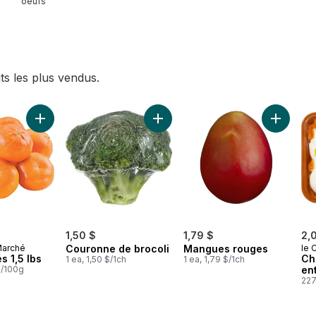
oeufs
ts les plus vendus.
au panier
Ajouter Mandarines 1,5 lbs au panier
Ajouter Couronne de brocoli au p
Ajouter 
1,50 $
1,79 $
2,
Marché
Couronne de brocoli
Mangues rouges
le 
 1,5 lbs
Ch
1 ea, 1,50 $/1ch
1 ea, 1,79 $/1ch
$/100g
en
227