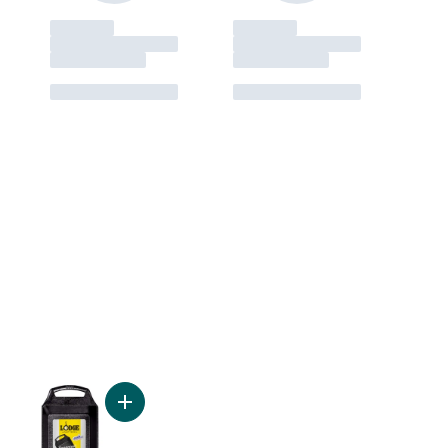
r
Plat à pain 5 x 9 Baker’s Basic au panier
Ajouter Moule à pain en fonte 8,5 po x 4,5 po au