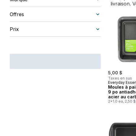
livraison. 
Offres
Prix
5,00 $
Taxes en sus
Everyday Essen
Moules à pai
9 po antiadh
acier au car
par emballa
2x1.0 ea, 2,50 $