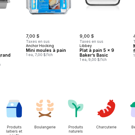
7,00 $
9,00 $
Taxes en sus
Taxes en sus
Anchor Hocking
Libbey
Mini moules à pain
Plat à pain 5 x 9
grand
1 ea, 7,00 $/1ch
Baker’s Basic
1
1 ea, 9,00 $/1ch
h
Produits
Boulangerie
Produits
Charcuterie
B
laitiers et
naturels