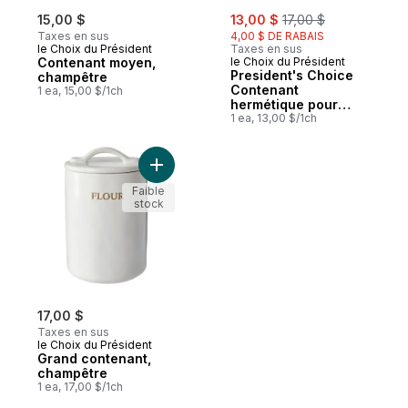
sale:
, formerly:
15,00 $
13,00 $
17,00 $
Taxes en sus
4,00 $ DE RABAIS
le Choix du Président
Taxes en sus
Contenant moyen,
le Choix du Président
President's Choice
champêtre
Contenant
1 ea, 15,00 $/1ch
hermétique pour
aliments, 500 ml –
1 ea, 13,00 $/1ch
Gris
Ajouter Grand contenant, champêtre au p
Faible
stock
17,00 $
Taxes en sus
le Choix du Président
Grand contenant,
champêtre
1 ea, 17,00 $/1ch