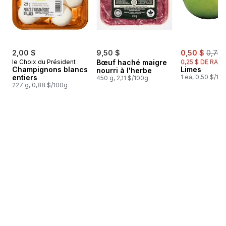
sale:
, form
2,00 $
9,50 $
0,50 $
0,75 
le Choix du Président
Bœuf haché maigre
0,25 $ DE RABA
Champignons blancs
Limes
nourri à l'herbe
entiers
1 ea, 0,50 $/1ch
450 g, 2,11 $/100g
227 g, 0,88 $/100g