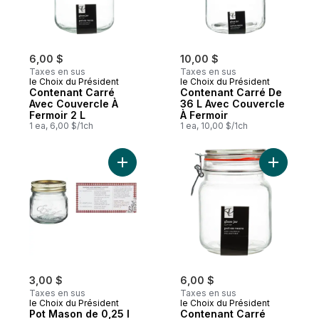
6,00 $
10,00 $
Taxes en sus
Taxes en sus
le Choix du Président
le Choix du Président
Contenant Carré
Contenant Carré De
Avec Couvercle À
36 L Avec Couvercle
Fermoir 2 L
À Fermoir
1 ea, 6,00 $/1ch
1 ea, 10,00 $/1ch
Ajouter Pot Mason de 0,25 l au panier
Ajouter C
3,00 $
6,00 $
Taxes en sus
Taxes en sus
le Choix du Président
le Choix du Président
Pot Mason de 0,25 l
Contenant Carré