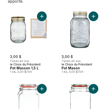
apporté.
Ajouter Pot Masson 1,5 L au panier
Ajouter P
3,00 $
3,00 $
Taxes en sus
Taxes en sus
le Choix du Président
le Choix du Président
Pot Masson 1,5 L
Pot Mason
1 ea, 3,00 $/1ch
1 ea, 3,00 $/1ch
Ajouter Contenant Carré Avec Couvercle À
Ajouter C