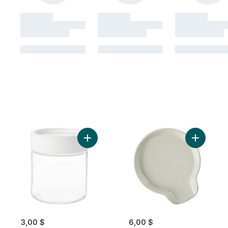
Ajouter Boîte en verre avec couvercle mat
Ajouter P
3,00 $
6,00 $