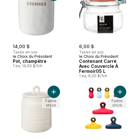
14,00 $
6,00 $
Taxes en sus
Taxes en sus
le Choix du Président
le Choix du Président
Pot, champêtre
Contenant Carré
1 ea, 14,00 $/1ch
Avec Couvercle À
Fermoir05 L
1 ea, 6,00 $/1ch
Ajouter J
Ajou
Faible
Faible
stock
stock