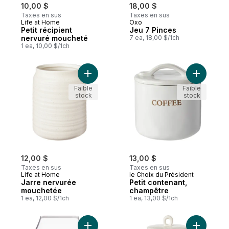
10,00 $
18,00 $
Taxes en sus
Taxes en sus
Life at Home
Oxo
Petit récipient
Jeu 7 Pinces
nervuré moucheté
7 ea, 18,00 $/1ch
1 ea, 10,00 $/1ch
Ajouter P
Ajouter Jarre nervurée mouche
Faible
Faible
stock
stock
12,00 $
13,00 $
Taxes en sus
Taxes en sus
Life at Home
le Choix du Président
Jarre nervurée
Petit contenant,
mouchetée
champêtre
1 ea, 12,00 $/1ch
1 ea, 13,00 $/1ch
Ajouter Bac étroit de garde-manger en pl