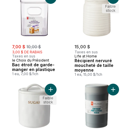
Faible
stock
sale:
, formerly:
7,00 $
10,00 $
15,00 $
3,00 $ DE RABAIS
Taxes en sus
Taxes en sus
Life at Home
le Choix du Président
Récipient nervuré
Bac étroit de garde-
moucheté de taille
manger en plastique
moyenne
1 ea, 7,00 $/1ch
1 ea, 15,00 $/1ch
Ajouter Contenant moyen, champêtre au p
Ajouter P
Faible
stock