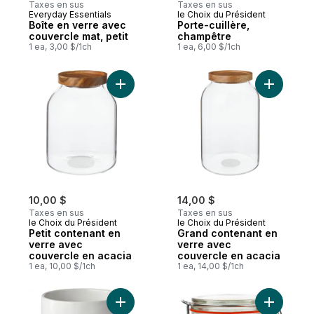
Taxes en sus
Taxes en sus
Everyday Essentials
le Choix du Président
Boîte en verre avec
Porte-cuillère,
couvercle mat, petit
champêtre
1 ea, 3,00 $/1ch
1 ea, 6,00 $/1ch
Ajouter Petit contenant en verre avec cou
Ajouter G
10,00 $
14,00 $
Taxes en sus
Taxes en sus
le Choix du Président
le Choix du Président
Petit contenant en
Grand contenant en
verre avec
verre avec
couvercle en acacia
couvercle en acacia
1 ea, 10,00 $/1ch
1 ea, 14,00 $/1ch
Ajouter Pot, champêtre au panier
Ajouter C