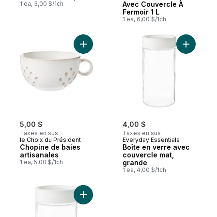
1 ea, 3,00 $/1ch
Avec Couvercle À
Fermoir 1 L
1 ea, 6,00 $/1ch
Ajouter Chopine de baies artisanales au p
Ajouter B
5,00 $
4,00 $
Taxes en sus
Taxes en sus
le Choix du Président
Everyday Essentials
Chopine de baies
Boîte en verre avec
artisanales
couvercle mat,
1 ea, 5,00 $/1ch
grande
1 ea, 4,00 $/1ch
Ajouter Boîte en verre avec couvercle m