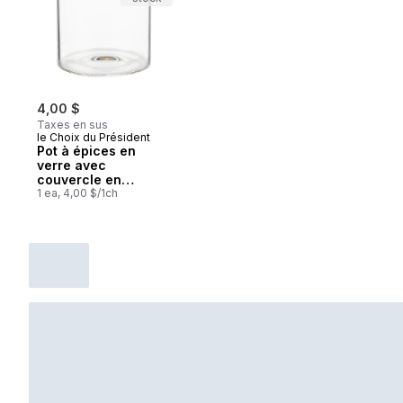
4,00 $
Taxes en sus
le Choix du Président
Pot à épices en
verre avec
couvercle en
bambou, 90 ml
1 ea, 4,00 $/1ch