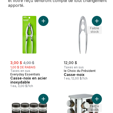
et votre reçu tiendront compte de tout changement
apporté.
Ajouter Casse-noix en acier inoxydable a
Ajouter C
Faible
stock
sale:
, formerly:
3,00 $
4,00 $
12,00 $
1,00 $ DE RABAIS
Taxes en sus
Taxes en sus
le Choix du Président
Everyday Essentials
Casse-noix
Casse-noix en acier
1 ea, 12,00 $/1ch
inoxydable
1 ea, 3,00 $/1ch
Ajouter Ensemble STAK / 12 petits pots vi
Ajouter Ca
Faible
stock