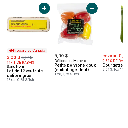
sauter Meilleures ventes
Ajouter Lot de 12 œufs de calibre gros au pa
Ajouter Petits poi
Préparé au Canada
sale:
sale:
, formerly:
5,00 $
environ 0,93
3,00 $
4,17 $
Délices du Marché
0,61 $ DE RABA
1,17 $ DE RABAIS
Petits poivrons doux
Courgette
Sans Nom
Préparé au Canada
(emballage de 4)
3,31 $/1kg 1,50 
Lot de 12 œufs de
1 ea, 1,25 $/1ch
calibre gros
12 ea, 0,25 $/1ch