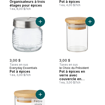
Organisateurs à trois
Pot à épices
étages pour épices
1 ea, 4,00 $/1ch
1 ea, 8,00 $/1ch
Ajouter Pot à épices au panier
3,00 $
3,00 $
Taxes en sus
Taxes en sus
Everyday Essentials
le Choix du Président
Pot à épices
Pot à épices en
1 ea, 3,00 $/1ch
verre avec
couvercle en
bambou, 65 ml
1 ea, 3,00 $/1ch
Faible
stock