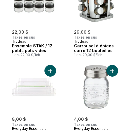
22,00 $
29,00 $
Taxes en sus
Taxes en sus
Trudeau
Trudeau
Ensemble STAK / 12
Carrousel à épices
petits pots vides
carré 12 bouteilles
1 ea, 22,00 $/1ch
1 ea, 29,00 $/1ch
Ajouter Organisateurs à trois étages pour
Ajouter P
8,00 $
4,00 $
Taxes en sus
Taxes en sus
Everyday Essentials
Everyday Essentials