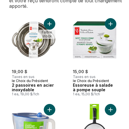
et votre reçu tiendront compte de tout changement
apporté.
Ajouter 2 passoires en acier inoxydable a
Ajouter E
Faible
stock
19,00 $
15,00 $
Taxes en sus
Taxes en sus
le Choix du Président
le Choix du Président
2 passoires en acier
Essoreuse à salade
inoxydable
à pompe souple
1 ea, 19,00 $/1ch
1 ea, 15,00 $/1ch
Ajouter Essoreuse à salade avec poignée
Ajouter Pa