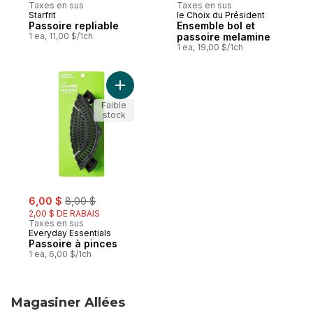
Taxes en sus
Taxes en sus
Starfrit
le Choix du Président
Passoire repliable
Ensemble bol et
1 ea, 11,00 $/1ch
passoire melamine
1 ea, 19,00 $/1ch
Ajouter Passoire à pinces au panier
Faible
stock
sale:
, formerly:
6,00 $
8,00 $
2,00 $ DE RABAIS
Taxes en sus
Everyday Essentials
Passoire à pinces
1 ea, 6,00 $/1ch
Magasiner Allées