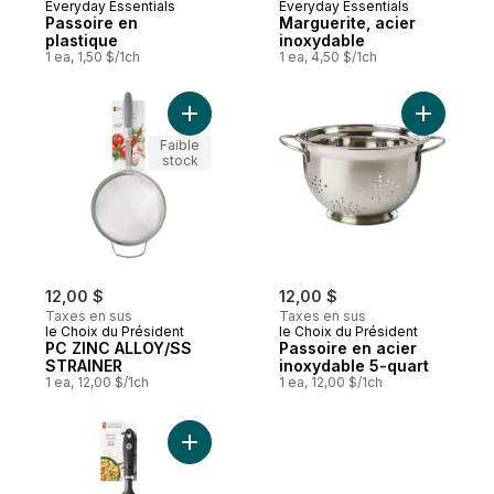
Everyday Essentials
Everyday Essentials
Passoire en
Marguerite, acier
plastique
inoxydable
1 ea, 1,50 $/1ch
1 ea, 4,50 $/1ch
Ajouter PC ZINC ALLOY/SS STRAINER au p
Ajouter P
Faible
stock
12,00 $
12,00 $
Taxes en sus
Taxes en sus
le Choix du Président
le Choix du Président
PC ZINC ALLOY/SS
Passoire en acier
STRAINER
inoxydable 5-quart
1 ea, 12,00 $/1ch
1 ea, 12,00 $/1ch
Ajouter CREPINE EN FILET PC SOFT GRIP 