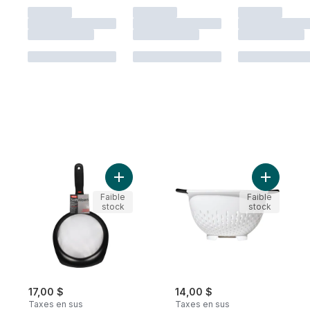
Ajouter Passoire au panier
Ajouter S
Faible
Faible
stock
stock
17,00 $
14,00 $
Taxes en sus
Taxes en sus