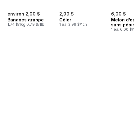
environ 2,00 $
2,99 $
6,00 $
Bananes grappe
Céleri
Melon d’eau
1,74 $/1kg 0,79 $/1lb
1 ea, 2,99 $/1ch
sans pépins
1 ea, 6,00 $/1ch