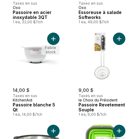
Taxes en sus
Taxes en sus
Oxo
Oxo
Passoire en acier
Essoreuse à salade
inoxydable 3QT
Softworks
1 ea, 32,00 $/1ch
1 ea, 49,00 $/1ch
Ajouter Passoire blanche 5 Qt au panier
Ajouter P
Faible
stock
14,00 $
9,00 $
Taxes en sus
Taxes en sus
KitchenAid
le Choix du Président
Passoire blanche 5
Passoire Revetement
Qt
Souple
1 ea, 14,00 $/1ch
1 ea, 9,00 $/1ch
Ajouter Passoire en acier inoxydable - No
Ajouter P