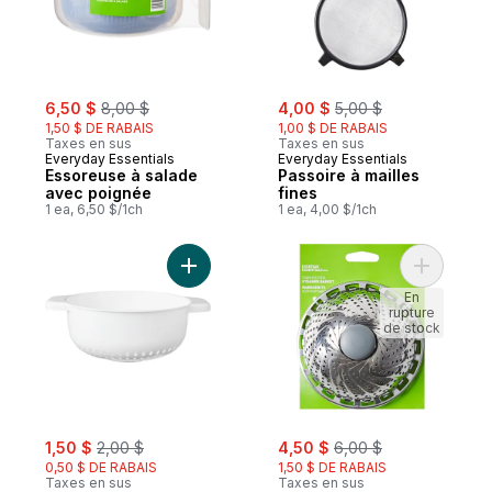
sale:
, formerly:
sale:
, formerly:
6,50 $
8,00 $
4,00 $
5,00 $
1,50 $ DE RABAIS
1,00 $ DE RABAIS
Taxes en sus
Taxes en sus
Everyday Essentials
Everyday Essentials
Essoreuse à salade
Passoire à mailles
avec poignée
fines
1 ea, 6,50 $/1ch
1 ea, 4,00 $/1ch
Ajouter Passoire en plastique au panier
Ajouter M
En
rupture
de stock
sale:
, formerly:
sale:
, formerly:
1,50 $
2,00 $
4,50 $
6,00 $
0,50 $ DE RABAIS
1,50 $ DE RABAIS
Taxes en sus
Taxes en sus