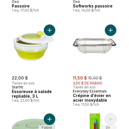
Oxo
Oxo
Passoire
Softworks passoire
1 ea, 17,00 $/1ch
1 ea, 14,00 $/1ch
Ajouter Essoreuse à salade repliable, 3 L 
Ajouter C
sale:
, formerly:
22,00 $
11,50 $
15,00 $
Taxes en sus
3,50 $ DE RABAIS
Starfrit
Taxes en sus
Essoreuse à salade
Everyday Essentials
Crépine d'évier en
repliable, 3 L
acier inoxydable
1 ea, 22,00 $/1ch
1 ea, 11,50 $/1ch
Ajouter Essoreuse à Salade - Pistache au 
Ajouter E
Faible
En