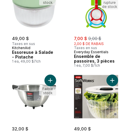
stock
rupture
de stock
sale:
, formerly:
49,00 $
7,00 $
9,00 $
Taxes en sus
2,00 $ DE RABAIS
KitchenAid
Taxes en sus
Essoreuse à Salade
Everyday Essentials
Ensemble de
- Pistache
passoires, 3 pièces
1 ea, 49,00 $/1ch
1 ea, 7,00 $/1ch
Ajouter Passoire en acier inoxydable 3QT
Ajouter E
Faible
stock
32,00 $
49,00 $