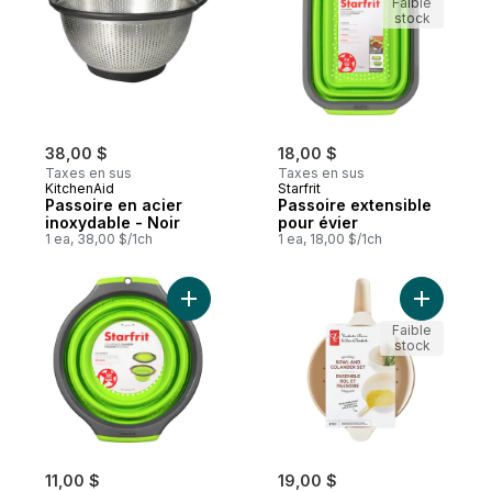
Faible
stock
38,00 $
18,00 $
Taxes en sus
Taxes en sus
KitchenAid
Starfrit
Passoire en acier
Passoire extensible
inoxydable - Noir
pour évier
1 ea, 38,00 $/1ch
1 ea, 18,00 $/1ch
Ajouter Passoire repliable au panier
Ajouter E
Faible
stock
11,00 $
19,00 $