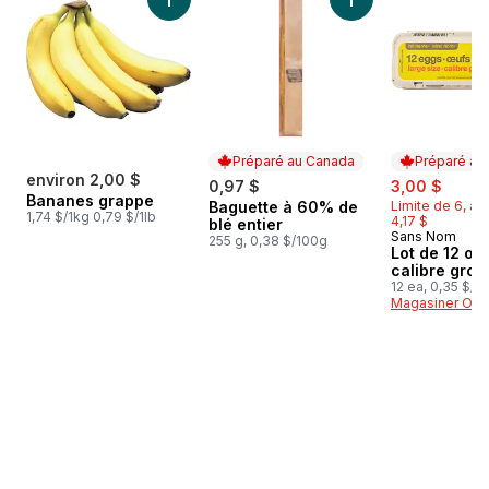
Ajouter Bananes grappe au panier
Ajouter Baguette à
Préparé au Canada
Préparé au
environ 2,00 $
sale:
, form
0,97 $
3,00 $
Bananes grappe
Baguette à 60% de
Limite de 6, ap
Préparé au Canada
1,74 $/1kg 0,79 $/1lb
4,17 $
blé entier
Sans Nom
Préparé au
255 g, 0,38 $/100g
Lot de 12 œu
calibre gros
12 ea, 0,35 $/1
Magasiner Off