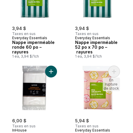
3,94 $
3,94 $
Taxes en sus
Taxes en sus
Everyday Essentials
Everyday Essentials
Nappe imperméable
Nappe imperméable
ronde 60 po –
52 po x 70 po –
rayures
rayures
1 ea, 3,94 $/1ch
1 ea, 3,94 $/1ch
Ajouter Premium 6 Yards Cheesecoth Blan
Ajouter N
En
rupture
de stock
6,00 $
5,94 $
Taxes en sus
Taxes en sus
InHouse
Everyday Essentials