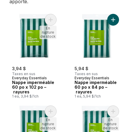
apporté.
Ajouter Nappe imperméable 60 po x 102 p
Ajouter N
En
rupture
de stock
3,94 $
5,94 $
Taxes en sus
Taxes en sus
Everyday Essentials
Everyday Essentials
Nappe imperméable
Nappe imperméable
60 po x 102 po –
60 po x 84 po –
rayures
rayures
1 ea, 3,94 $/1ch
1 ea, 5,94 $/1ch
Ajouter Nappe imperméable ronde 60 po –
Ajouter N
En
En
rupture
rupture
de stock
de stock