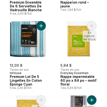
Premium Ensemble
Napperon rond –
De 6 Serviettes De
jaune
Vadrouille Blanche
1 ea, 1,94 $/1ch
6 ea, 2,00 $/1ch
Ajouter Premium Lot De 5 Lingettes En C
Ajouter N
En
rupture
de stock
12,00 $
5,94 $
Taxes en sus
Taxes en sus
InHouse
Everyday Essentials
Premium Lot De 5
Nappe imperméable
Lingettes En Coton
60 po x 84 po – motif
Éponge Cyan
floral
5 ea, 2,40 $/1ch
1 ea, 5,94 $/1ch
Ajouter Nappe imperméable 52 po x 70 po 
Ajouter P
En
Faible