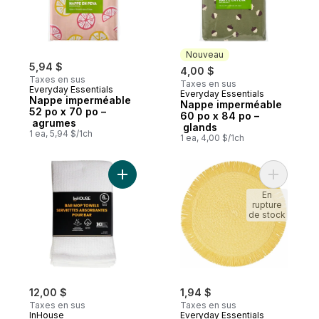
Nouveau
5,94 $
4,00 $
Taxes en sus
Taxes en sus
Everyday Essentials
Everyday Essentials
Nouveau
Nappe imperméable
Nappe imperméable
52 po x 70 po –
60 po x 84 po –
agrumes
glands
1 ea, 5,94 $/1ch
1 ea, 4,00 $/1ch
Ajouter Premium Ensemble De 6 Serviettes
Ajouter N
En
rupture
de stock
12,00 $
1,94 $
Taxes en sus
Taxes en sus
InHouse
Everyday Essentials