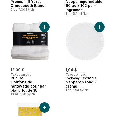
Premium 6 Yards
Nappe imperméable
Cheesecoth Blanc
60 po x 102 po –
6 ea, 1,00 $/1ch
agrumes
1 ea, 5,94 $/1ch
Ajouter Chiffons de nettoyage pour bar bl
Ajouter N
12,00 $
1,94 $
Taxes en sus
Taxes en sus
InHouse
Everyday Essentials
Chiffons de
Napperon rond –
nettoyage pour bar
crème
blanc lot de 10
1 ea, 1,94 $/1ch
10 ea, 1,20 $/1ch
Ajouter Nappe imperméable 60 po x 102 po