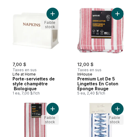
Ajouter Porte-serviettes de style champê
Ajouter P
Faible
stock
7,00 $
12,00 $
Taxes en sus
Taxes en sus
Life at Home
InHouse
Porte-serviettes de
Premium Lot De 5
style champêtre
Lingettes En Coton
Biologique
Éponge Rouge
1 ea, 7,00 $/1ch
5 ea, 2,40 $/1ch
Ajouter Premium Lot De 2 Torchons De C
Ajouter Lo
Faible
Faible
stock
stock