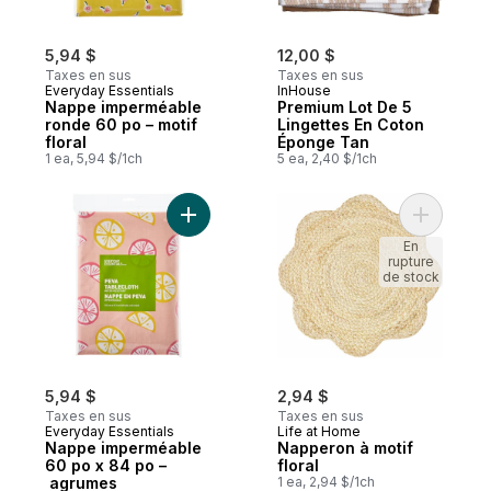
5,94 $
12,00 $
Taxes en sus
Taxes en sus
Everyday Essentials
InHouse
Nappe imperméable
Premium Lot De 5
ronde 60 po – motif
Lingettes En Coton
floral
Éponge Tan
1 ea, 5,94 $/1ch
5 ea, 2,40 $/1ch
Ajouter Nappe imperméable 60 po x 84 p
Ajouter N
En
rupture
de stock
5,94 $
2,94 $
Taxes en sus
Taxes en sus
Everyday Essentials
Life at Home
Nappe imperméable
Napperon à motif
60 po x 84 po –
floral
agrumes
1 ea, 2,94 $/1ch