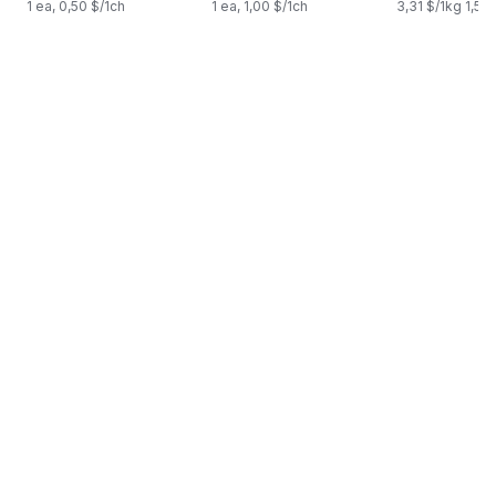
1 ea, 0,50 $/1ch
1 ea, 1,00 $/1ch
3,31 $/1kg 1,50 