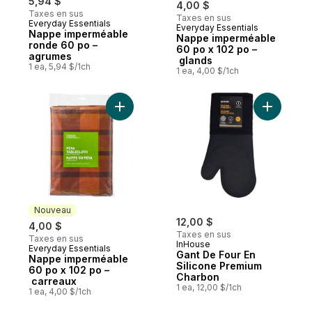
5,94 $
4,00 $
Taxes en sus
Taxes en sus
Everyday Essentials
Everyday Essentials
Nouveau
Nappe imperméable
Nappe imperméable
ronde 60 po –
60 po x 102 po –
agrumes
glands
1 ea, 5,94 $/1ch
1 ea, 4,00 $/1ch
Ajouter Nappe imperméable 60 po x 102 p
Ajouter G
Nouveau
12,00 $
4,00 $
Taxes en sus
Taxes en sus
InHouse
Everyday Essentials
Nouveau
Gant De Four En
Nappe imperméable
Silicone Premium
60 po x 102 po –
Charbon
carreaux
1 ea, 12,00 $/1ch
1 ea, 4,00 $/1ch