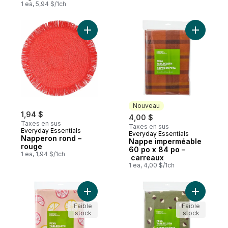
1 ea, 5,94 $/1ch
Ajouter Napperon rond – rouge au panier
Ajouter N
Nouveau
1,94 $
4,00 $
Taxes en sus
Taxes en sus
Everyday Essentials
Everyday Essentials
Nouveau
Napperon rond –
Nappe imperméable
rouge
60 po x 84 po –
1 ea, 1,94 $/1ch
carreaux
1 ea, 4,00 $/1ch
Ajouter Nappe imperméable 52 po x 70 p
Ajouter N
Faible
Faible
stock
stock