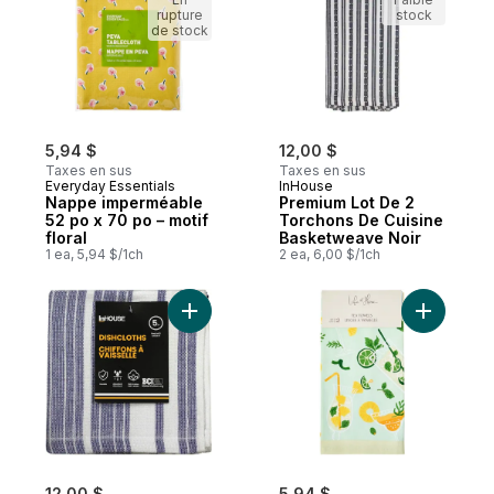
rupture
stock
de stock
5,94 $
12,00 $
Taxes en sus
Taxes en sus
Everyday Essentials
InHouse
Nappe imperméable
Premium Lot De 2
52 po x 70 po – motif
Torchons De Cuisine
floral
Basketweave Noir
1 ea, 5,94 $/1ch
2 ea, 6,00 $/1ch
Ajouter Premium Lot De 5 Lingettes En C
Ajouter L
12,00 $
5,94 $