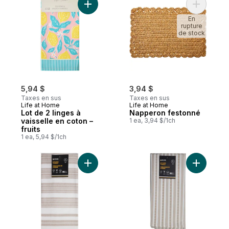
Ajouter Lot de 2 linges à vaisselle en coton
Ajouter N
En
rupture
de stock
5,94 $
3,94 $
Taxes en sus
Taxes en sus
Life at Home
Life at Home
Lot de 2 linges à
Napperon festonné
vaisselle en coton –
1 ea, 3,94 $/1ch
fruits
1 ea, 5,94 $/1ch
Ajouter Premium Lot De 2 Torchons En Co
Ajouter P