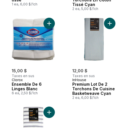
1 ea, 6,00 $/1ch
Tissé Cyan
2 ea, 5,00 $/1ch
Ajouter Ensemble De 6 Linges Blanc au pa
Ajouter P
15,00 $
12,00 $
Taxes en sus
Taxes en sus
Clorox
InHouse
Ensemble De 6
Premium Lot De 2
Linges Blanc
Torchons De Cuisine
6 ea, 2,50 $/1ch
Basketweave Cyan
2 ea, 6,00 $/1ch
Ajouter Premium Lot De 2 Torchons De Cu