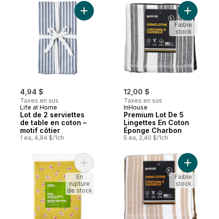
Ajouter Lot de 2 serviettes de table en cot
Ajouter P
Faible
stock
4,94 $
12,00 $
Taxes en sus
Taxes en sus
Life at Home
InHouse
Lot de 2 serviettes
Premium Lot De 5
de table en coton –
Lingettes En Coton
motif côtier
Éponge Charbon
1 ea, 4,94 $/1ch
5 ea, 2,40 $/1ch
Ajouter Nappe imperméable ronde 60 po – 
Ajouter P
En
Faible
rupture
stock
de stock