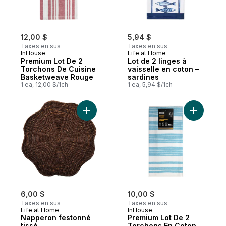
12,00 $
5,94 $
Taxes en sus
Taxes en sus
InHouse
Life at Home
Premium Lot De 2
Lot de 2 linges à
Torchons De Cuisine
vaisselle en coton –
Basketweave Rouge
sardines
1 ea, 12,00 $/1ch
1 ea, 5,94 $/1ch
Ajouter Napperon festonné tissé au panie
Ajouter P
6,00 $
10,00 $
Taxes en sus
Taxes en sus
Life at Home
InHouse
Napperon festonné
Premium Lot De 2
tissé
Torchons En Coton