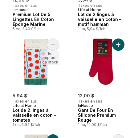
Taxes en sus
Taxes en sus
InHouse
Life at Home
Premium Lot De 5
Lot de 2 linges à
Lingettes En Coton
vaisselle en coton –
Éponge Marine
motif hamman
5 ea, 2,40 $/1ch
1 ea, 5,94 $/1ch
Ajouter Lot de 2 linges à vaisselle en cot
Ajouter G
En
rupture
de stock
5,94 $
12,00 $
Taxes en sus
Taxes en sus
Life at Home
InHouse
Lot de 2 linges à
Gant De Four En
vaisselle en coton –
Silicone Premium
tomates
Rouge
1 ea, 5,94 $/1ch
1 ea, 12,00 $/1ch