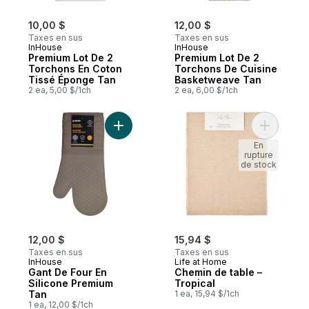
10,00 $
12,00 $
Taxes en sus
Taxes en sus
InHouse
InHouse
Premium Lot De 2
Premium Lot De 2
Torchons En Coton
Torchons De Cuisine
Tissé Éponge Tan
Basketweave Tan
2 ea, 5,00 $/1ch
2 ea, 6,00 $/1ch
Ajouter Gant De Four En Silicone Premium
Ajouter C
En
rupture
de stock
12,00 $
15,94 $
Taxes en sus
Taxes en sus
InHouse
Life at Home
Gant De Four En
Chemin de table –
Silicone Premium
Tropical
Tan
1 ea, 15,94 $/1ch
1 ea, 12,00 $/1ch