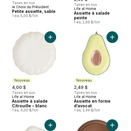
Taxes en sus
Taxes en sus
le Choix du Président
Life at Home
Nouveau
Petite assiette, sable
Assiette à salade
1 ea, 5,00 $/1ch
peinte
1 ea, 2,69 $/1ch
Ajouter Assiette à salade Citrouille – blan
Ajouter A
Nouveau
Nouveau
4,00 $
2,49 $
Taxes en sus
Taxes en sus
Life at Home
Life at Home
Nouveau
Nouveau
Assiette à salade
Assiette en forme
Citrouille – blanc
d’avocat
1 ea, 4,00 $/1ch
1 ea, 2,49 $/1ch
Ajouter Assiette en forme d’œuf au panier
Ajouter As