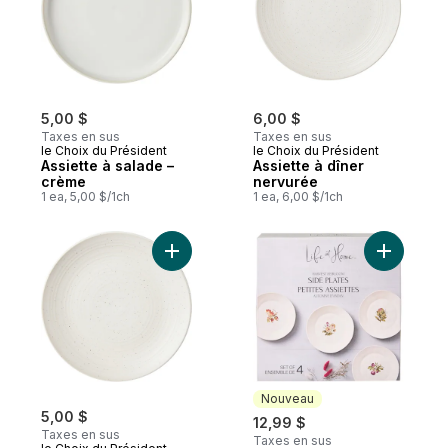
5,00 $
6,00 $
Taxes en sus
Taxes en sus
le Choix du Président
le Choix du Président
Assiette à salade –
Assiette à dîner
crème
nervurée
1 ea, 5,00 $/1ch
1 ea, 6,00 $/1ch
Ajouter Petite assiette nervurée au panier
Ajouter E
Nouveau
5,00 $
12,99 $
Taxes en sus
Taxes en sus