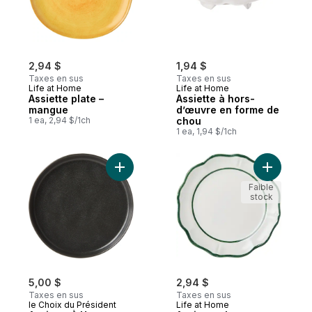
2,94 $
1,94 $
Taxes en sus
Taxes en sus
Life at Home
Life at Home
Assiette plate –
Assiette à hors-
mangue
d’œuvre en forme de
1 ea, 2,94 $/1ch
chou
1 ea, 1,94 $/1ch
Ajouter Assiette À Hors-D’Oeuvre En Grès
Ajouter As
Faible
stock
5,00 $
2,94 $
Taxes en sus
Taxes en sus
le Choix du Président
Life at Home