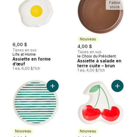
Faible
stock
Nouveau
6,00 $
4,00 $
Taxes en sus
Taxes en sus
Life at Home
le Choix du Président
Nouveau
Assiette en forme
Assiette à salade en
d’œuf
terre cuite – brun
1 ea, 6,00 $/1ch
1 ea, 4,00 $/1ch
Ajouter Assiette à salade imprimée – sarce
Ajouter A
Nouveau
Nouveau