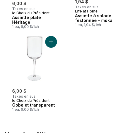
1,94 $
6,00 $
Taxes en sus
Taxes en sus
Life at Home
le Choix du Président
Nouveau
Assiette à salade
Assiette plate
festonnée – moka
Héritage
1 ea, 1,94 $/1ch
1 ea, 6,00 $/1ch
Ajouter Gobelet transparent au panier
6,00 $
Taxes en sus
le Choix du Président
Gobelet transparent
1 ea, 6,00 $/1ch