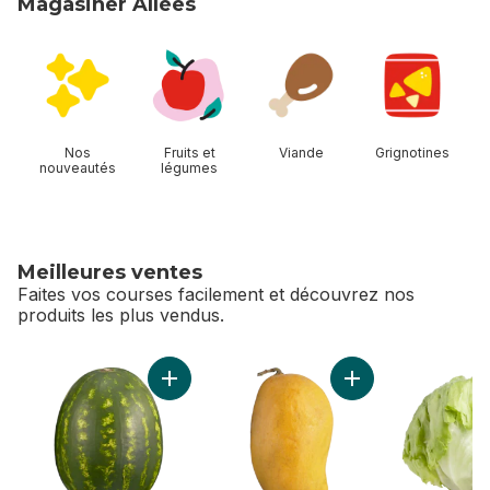
Magasiner Allées
sauter Magasiner Allées
Nos
Fruits et
Viande
Grignotines
nouveautés
légumes
Meilleures ventes
Faites vos courses facilement et découvrez nos
produits les plus vendus.
sauter Meilleures ventes
Ajouter Melon d’eau rouge sans pépins au p
Ajouter Mangues At