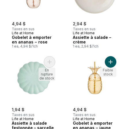
4,94 $
2,94 $
Taxes en sus
Taxes en sus
Life at Home
Life at Home
Gobelet à emporter
Assiette à salade –
en ananas − rose
crème
1 ea, 4,94 $/1ch
1 ea, 2,94 $/1ch
Ajouter Assiette à salade festonnée – sarc
Ajouter G
En
Faible
rupture
stock
de stock
1,94 $
4,94 $
Taxes en sus
Taxes en sus
Life at Home
Life at Home
Assiette à salade
Gobelet à emporter
festonnée – sarcelle
en ananas − jaune