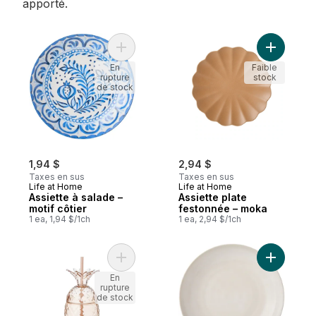
apporté.
Ajouter Assiette à salade – motif côtier au
Ajouter A
En
Faible
rupture
stock
de stock
1,94 $
2,94 $
Taxes en sus
Taxes en sus
Life at Home
Life at Home
Assiette à salade –
Assiette plate
motif côtier
festonnée – moka
1 ea, 1,94 $/1ch
1 ea, 2,94 $/1ch
Ajouter Gobelet à emporter en ananas − r
Ajouter A
En
rupture
de stock