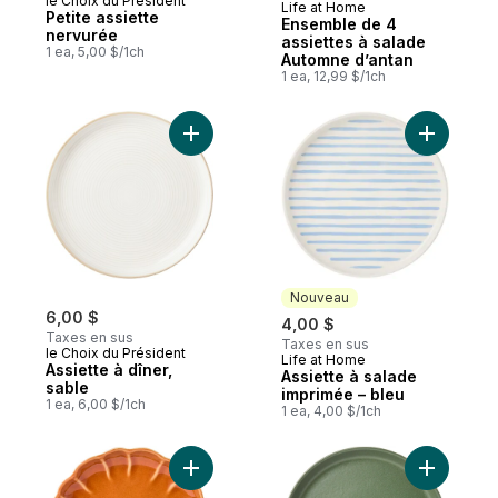
le Choix du Président
Life at Home
Nouveau
Petite assiette
Ensemble de 4
nervurée
assiettes à salade
1 ea, 5,00 $/1ch
Automne d’antan
1 ea, 12,99 $/1ch
Ajouter Assiette à dîner, sable au panier
Ajouter A
Nouveau
6,00 $
4,00 $
Taxes en sus
Taxes en sus
le Choix du Président
Life at Home
Nouveau
Assiette à dîner,
Assiette à salade
sable
imprimée – bleu
1 ea, 6,00 $/1ch
1 ea, 4,00 $/1ch
Ajouter Assiette à salade Citrouille – oran
Ajouter As