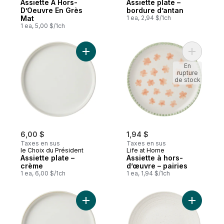
Assiette À Hors-
Assiette plate –
D’Oeuvre En Grès
bordure d’antan
Mat
1 ea, 2,94 $/1ch
1 ea, 5,00 $/1ch
Ajouter Assiette plate – crème au panier
Ajouter A
En
rupture
de stock
6,00 $
1,94 $
Taxes en sus
Taxes en sus
le Choix du Président
Life at Home
Assiette plate –
Assiette à hors-
crème
d’œuvre – pairies
1 ea, 6,00 $/1ch
1 ea, 1,94 $/1ch
Ajouter Assiette à salade – crème au pani
Ajouter A