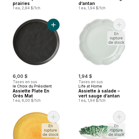
prairies
d’antan
1 ea, 2,94 $/1ch
1 ea, 1,94 $/1ch
Ajouter Assiette Plate En Grès Mat au pani
Ajouter A
En
rupture
de stock
6,00 $
1,94 $
Taxes en sus
Taxes en sus
le Choix du Président
Life at Home
Assiette Plate En
Assiette à salade –
Grès Mat
vert sauge d’antan
1 ea, 6,00 $/1ch
1 ea, 1,94 $/1ch
Ajouter Assiette plate – mangue au panier
Ajouter A
En
En
rupture
rupture
de stock
de stock