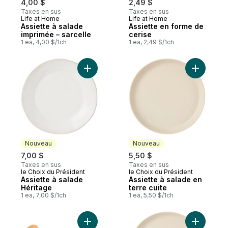
4,00 $
2,49 $
Taxes en sus
Taxes en sus
Life at Home
Life at Home
Nouveau
Nouveau
Assiette à salade
Assiette en forme de
imprimée – sarcelle
cerise
1 ea, 4,00 $/1ch
1 ea, 2,49 $/1ch
Ajouter Assiette à salade Héritage au pani
Ajouter As
Nouveau
Nouveau
7,00 $
5,50 $
Taxes en sus
Taxes en sus
le Choix du Président
le Choix du Président
Nouveau
Nouveau
Assiette à salade
Assiette à salade en
Héritage
terre cuite
1 ea, 7,00 $/1ch
1 ea, 5,50 $/1ch
Ajouter Assiette en forme de croissant au
Ajouter As