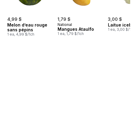
4,99 $
1,79 $
3,00 $
Melon d’eau rouge
National
Laitue icebe
Mangues Ataulfo
sans pépins
1 ea, 3,00 $/1ch
1 ea, 1,79 $/1ch
1 ea, 4,99 $/1ch