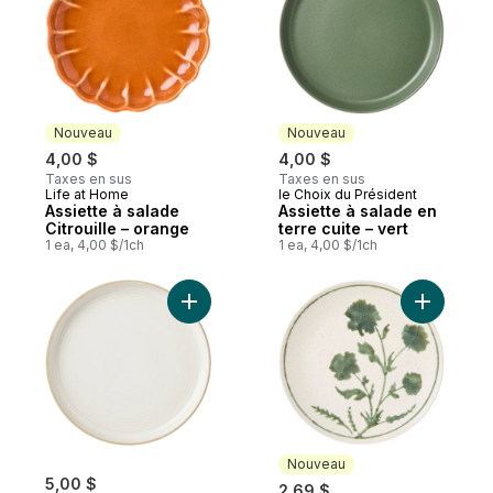
Nouveau
Nouveau
4,00 $
4,00 $
Taxes en sus
Taxes en sus
Life at Home
le Choix du Président
Nouveau
Nouveau
Assiette à salade
Assiette à salade en
Citrouille – orange
terre cuite – vert
1 ea, 4,00 $/1ch
1 ea, 4,00 $/1ch
Ajouter Petite assiette, sable au panier
Ajouter As
Nouveau
5,00 $
2,69 $