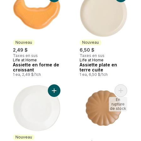
Nouveau
Nouveau
2,49 $
6,50 $
Taxes en sus
Taxes en sus
Life at Home
Life at Home
Nouveau
Nouveau
Assiette en forme de
Assiette plate en
croissant
terre cuite
1 ea, 2,49 $/1ch
1 ea, 6,50 $/1ch
Ajouter Assiette plate Héritage au panier
Ajouter A
En
rupture
de stock
Nouveau