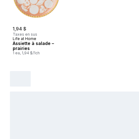
1,94 $
Taxes en sus
Life at Home
Assiette à salade –
prairies
1 ea, 1,94 $/1ch