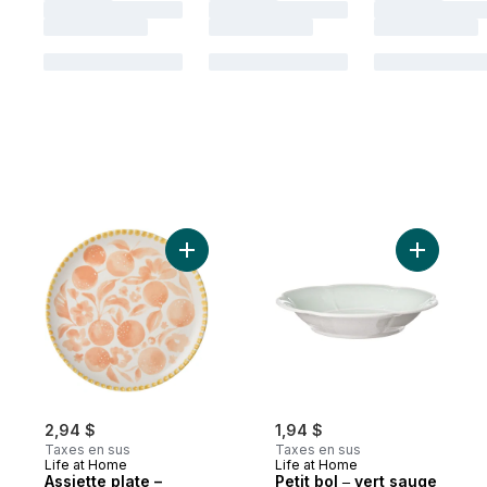
Ajouter Assiette plate – prairies au panier
Ajouter Pe
2,94 $
1,94 $
Taxes en sus
Taxes en sus
Life at Home
Life at Home
Assiette plate –
Petit bol ‒ vert sauge