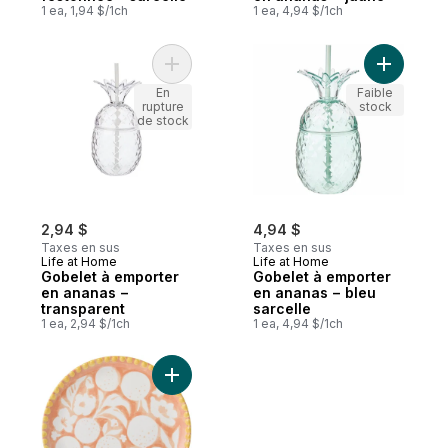
1 ea, 1,94 $/1ch
1 ea, 4,94 $/1ch
Ajouter Gobelet à emporter en ananas − t
Ajouter G
En
Faible
rupture
stock
de stock
2,94 $
4,94 $
Taxes en sus
Taxes en sus
Life at Home
Life at Home
Gobelet à emporter
Gobelet à emporter
en ananas −
en ananas − bleu
transparent
sarcelle
1 ea, 2,94 $/1ch
1 ea, 4,94 $/1ch
Ajouter Assiette à salade – prairies au pan