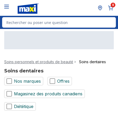
Passer au contenu principal
Passer au pied de page
0
Rechercher des produits
Soins personnels et produits de beauté
Soins dentaires
Soins dentaires
Nos marques
Offres
Magasinez des produits canadiens
Diététique