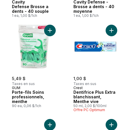
Cavity
Cavity Defense -
Defense Brosse a
Brosse a dents - 40
dents - 40 souple
moyenne
1 ea, 1,00 $/1ch
1 ea, 1,00 $/1ch
Ajouter Porte-fils Soins professionnels, m
Ajouter De
5,49 $
1,00 $
Taxes en sus
Taxes en sus
GUM
Crest
Porte-fils Soins
Dentifrice Plus Extra
professionnels,
blanchissant,
menthe
Menthe vive
90 ea, 0,06 $/1ch
50 ml, 2,00 $/100ml
Offre PC Optimum
Ajouter Dentifrice blanchissant optic white
Ajouter De