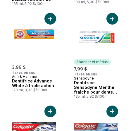
100 ml, 5,00 $/100ml
135 ml, 5,92 $/100ml
Ajouter Dentifrice Advance White à triple 
Ajouter D
Abonner et mériter
3,99 $
7,99 $
Taxes en sus
Taxes en sus
Arm & Hammer
Sensodyne
Abonner et mériter
Dentifrice Advance
Dentifrice
White à triple action
Sensodyne Menthe
120 ml, 3,33 $/100ml
fraîche pour dents
sensibles, 130 ml
135 ml, 5,92 $/100ml
Ajouter Dentifrice Colgate MaxFrais avec
Ajouter D