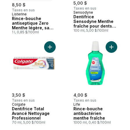
5,00 $
8,50 $
Taxes en sus
Taxes en sus
Sensodyne
Listerine
Préparé au Canada
Dentifrice
Rince-bouche
Sensodyne Menthe
antiseptique Zero
fraîche pour dents
Menthe légère, sans
sensibles, 100 ml
100 ml, 5,00 $/100ml
alcool
1 l, 0,85 $/100ml
Ajouter Dentifrice Total Avancé Nettoyag
Ajouter R
3,50 $
4,00 $
Taxes en sus
Taxes en sus
Colgate
Life
Dentifrice Total
Rince-bouche
Avancé Nettoyage
antibactérien
Professionnel
menthe fraîche
70 ml, 5,00 $/100ml
1000 ml, 0,40 $/100ml