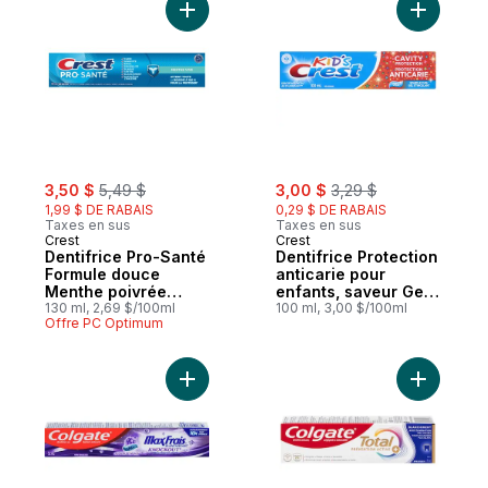
Ajouter Dentifrice Pro-Santé Formule do
Ajouter De
sale:
, formerly:
sale:
, formerly:
3,50 $
5,49 $
3,00 $
3,29 $
1,99 $ DE RABAIS
0,29 $ DE RABAIS
Taxes en sus
Taxes en sus
Crest
Crest
Dentifrice Pro-Santé
Dentifrice Protection
Formule douce
anticarie pour
Menthe poivrée
enfants, saveur Gel
douce
130 ml, 2,69 $/100ml
étincelant
100 ml, 3,00 $/100ml
Offre PC Optimum
Ajouter Dentifrice MaxFrais KnockOut au 
Ajouter D