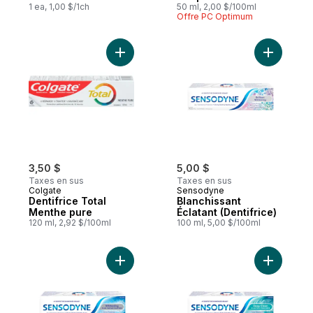
1 ea, 1,00 $/1ch
50 ml, 2,00 $/100ml
Offre PC Optimum
Ajouter Dentifrice Total Menthe pure au p
Ajouter Bl
3,50 $
5,00 $
Taxes en sus
Taxes en sus
Colgate
Sensodyne
Dentifrice Total
Blanchissant
Menthe pure
Éclatant (Dentifrice)
120 ml, 2,92 $/100ml
100 ml, 5,00 $/100ml
Ajouter Blanchissant Et Antitartre (Dentifri
Ajouter D