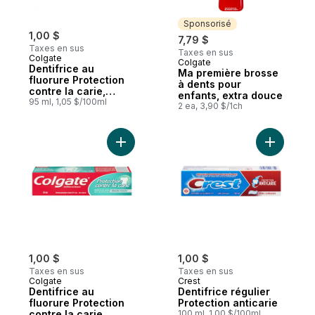
Sponsorisé
1,00 $
7,79 $
Taxes en sus
Taxes en sus
Colgate
Colgate
Sponsorisé
Dentifrice au
Ma première brosse
fluorure Protection
à dents pour
contre la carie,
enfants, extra douce
format voyage,
95 ml, 1,05 $/100ml
2 ea, 3,90 $/1ch
menthe, 95 ml
Ajouter Dentifrice au fluorure Protection 
Ajouter De
1,00 $
1,00 $
Taxes en sus
Taxes en sus
Colgate
Crest
Dentifrice au
Dentifrice régulier
fluorure Protection
Protection anticarie
contre la carie
100 ml, 1,00 $/100ml