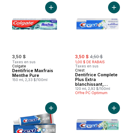
Ajouter Dentifrice Maxfrais Menthe Pure a
Ajouter D
sale:
, formerly:
3,50 $
3,50 $
4,50 $
Taxes en sus
1,00 $ DE RABAIS
Colgate
Taxes en sus
Dentifrice Maxfrais
Crest
Dentifrice Complete
Menthe Pure
Plus Extra
150 ml, 2,33 $/100ml
blanchissant,
Menthe vive
120 ml, 2,92 $/100ml
Offre PC Optimum
Ajouter Dentifrice Protection antitartre, de
Ajouter D