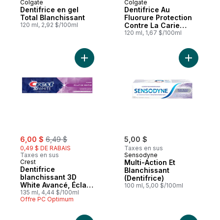
Colgate
Colgate
Dentifrice en gel
Dentifrice Au
Total Blanchissant
Fluorure Protection
120 ml, 2,92 $/100ml
Contre La Carie
Populaire
120 ml, 1,67 $/100ml
Ajouter Dentifrice blanchissant 3D White 
Ajouter Mu
sale:
, formerly:
6,00 $
6,49 $
5,00 $
0,49 $ DE RABAIS
Taxes en sus
Taxes en sus
Sensodyne
Crest
Multi-Action Et
Dentifrice
Blanchissant
blanchissant 3D
(Dentifrice)
White Avancé, Éclat
100 ml, 5,00 $/100ml
de menthe
135 ml, 4,44 $/100ml
Offre PC Optimum