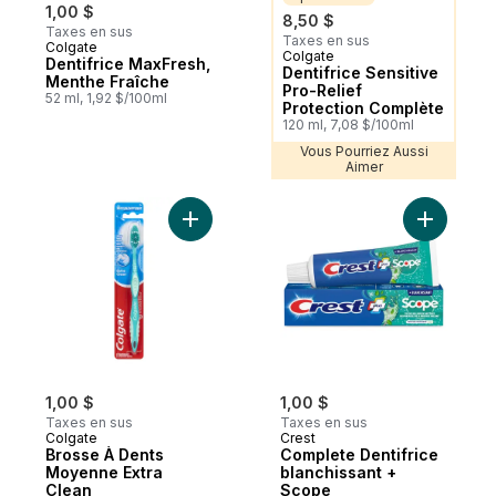
1,00 $
8,50 $
Taxes en sus
Taxes en sus
Colgate
Colgate
Sponsorisé
Dentifrice MaxFresh,
Dentifrice Sensitive
Menthe Fraîche
Pro-Relief
52 ml, 1,92 $/100ml
Protection Complète
120 ml, 7,08 $/100ml
Vous Pourriez Aussi
Aimer
Ajouter Brosse À Dents Moyenne Extra Cl
Ajouter C
1,00 $
1,00 $
Taxes en sus
Taxes en sus
Colgate
Crest
Brosse À Dents
Complete Dentifrice
Moyenne Extra
blanchissant +
Clean
Scope