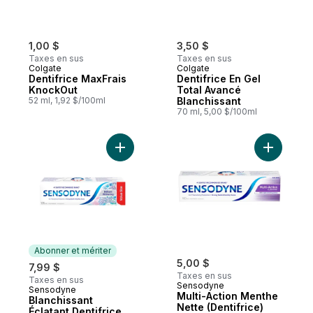
1,00 $
3,50 $
Taxes en sus
Taxes en sus
Colgate
Colgate
Dentifrice MaxFrais
Dentifrice En Gel
KnockOut
Total Avancé
52 ml, 1,92 $/100ml
Blanchissant
70 ml, 5,00 $/100ml
Ajouter Blanchissant Éclatant Dentifrice au
Ajouter M
Abonner et mériter
5,00 $
7,99 $
Taxes en sus
Taxes en sus
Sensodyne
Sensodyne
Abonner et mériter
Multi-Action Menthe
Blanchissant
Nette (Dentifrice)
Éclatant Dentifrice