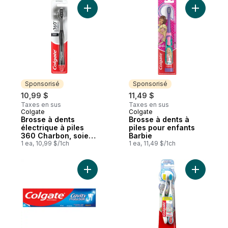
sensibles pour un
Ajouter Brosse à dents électrique à piles 
Ajouter B
beau sourire
Sponsorisé
Sponsorisé
10,99 $
11,49 $
Taxes en sus
Taxes en sus
Colgate
Colgate
Sponsorisé
Sponsorisé
Brosse à dents
Brosse à dents à
électrique à piles
piles pour enfants
360 Charbon, soies
Barbie
souples, lot de 1
1 ea, 10,99 $/1ch
1 ea, 11,49 $/1ch
Ajouter Dentifrice au fluorure Protection 
Ajouter M