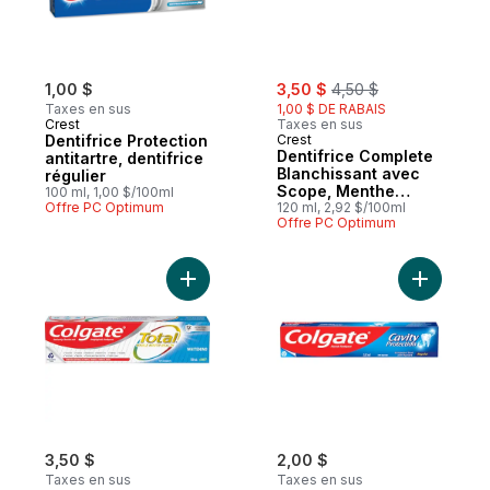
sale:
, formerly:
1,00 $
3,50 $
4,50 $
Taxes en sus
1,00 $ DE RABAIS
Crest
Taxes en sus
Dentifrice Protection
Crest
Dentifrice Complete
antitartre, dentifrice
Blanchissant avec
régulier
Scope, Menthe
100 ml, 1,00 $/100ml
Offre PC Optimum
fraîcheur
120 ml, 2,92 $/100ml
Offre PC Optimum
Ajouter Dentifrice en gel Total Blanchissa
Ajouter D
3,50 $
2,00 $
Taxes en sus
Taxes en sus