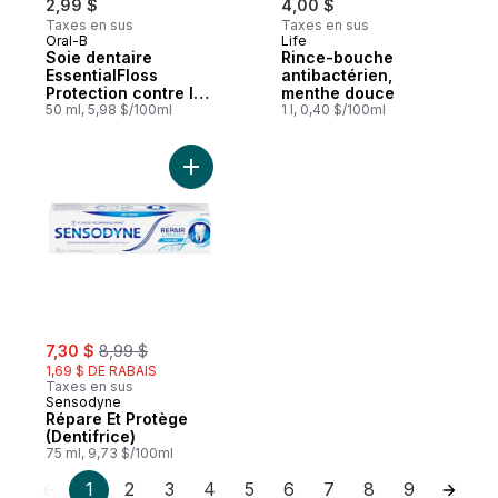
2,99 $
4,00 $
Taxes en sus
Taxes en sus
Oral-B
Life
Soie dentaire
Rince-bouche
EssentialFloss
antibactérien,
Protection contre la
menthe douce
carie, 50 m
50 ml, 5,98 $/100ml
1 l, 0,40 $/100ml
Ajouter Répare Et Protège (Dentifrice) au
sale:
, formerly:
7,30 $
8,99 $
1,69 $ DE RABAIS
Taxes en sus
Sensodyne
Répare Et Protège
(Dentifrice)
75 ml, 9,73 $/100ml
1
2
3
4
5
6
7
8
9