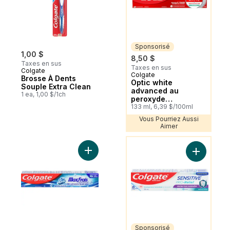
Sponsorisé
1,00 $
8,50 $
Taxes en sus
Taxes en sus
Colgate
Colgate
Sponsorisé
Brosse À Dents
Optic white
Souple Extra Clean
advanced au
1 ea, 1,00 $/1ch
peroxyde
d'hydrogène
133 ml, 6,39 $/100ml
Vous Pourriez Aussi
Aimer
Vous Pourriez Aussi Aimer
Ajouter Dentifrice MaxFresh, Menthe Fraî
Ajouter De
Sponsorisé