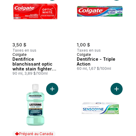
3,50 $
1,00 $
Taxes en sus
Taxes en sus
Colgate
Colgate
Dentifrice
Dentifrice - Triple
blanchissant optic
Action
white stain fighter
60 ml, 1,67 $/100ml
au gel paquet de
90 ml, 3,89 $/100ml
Ajouter Rince-bouche antiseptique Zero M
Ajouter D
Préparé au Canada