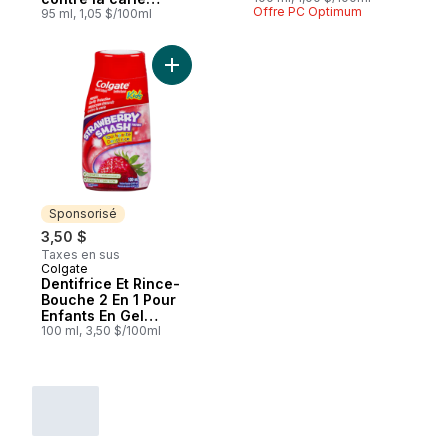
Offre PC Optimum
Menthe fraîche
95 ml, 1,05 $/100ml
Ajouter Dentifrice Et Rince-Bouche 2 En 1
Sponsorisé
3,50 $
Taxes en sus
Colgate
Sponsorisé
Dentifrice Et Rince-
Bouche 2 En 1 Pour
Enfants En Gel
Liquide Strawberry
100 ml, 3,50 $/100ml
Smash