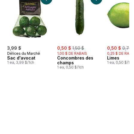
Ajouter Sac d'avocat au panier
Ajouter Concombre
sale:
, formerly:
sale:
, form
3,99 $
0,50 $
1,50 $
0,50 $
0,75 
Délices du Marché
1,00 $ DE RABAIS
0,25 $ DE RABA
Sac d'avocat
Concombres des
Limes
1 ea, 3,99 $/1ch
champs
1 ea, 0,50 $/1ch
1 ea, 0,50 $/1ch