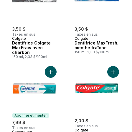
3,50 $
3,50 $
Taxes en sus
Taxes en sus
Colgate
Colgate
Dentifrice Colgate
Dentifrice MaxFresh,
MaxFrais avec
menthe fraîche
charbon
150 ml, 2,33 $/100ml
150 ml, 2,33 $/100ml
Ajouter Vague De Fraîcheur (Dentifrice) a
Ajouter D
Abonner et mériter
2,00 $
7,99 $
Taxes en sus
Taxes en sus
Colgate
Sensodyne