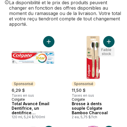
La disponibilité et le prix des produits peuvent
changer en fonction des offres disponibles au
moment du ramassage ou de la livraison. Votre total
et votre reçu tiendront compte de tout changement
apporté.
Ajouter Total Avancé Émail Dentifrice, un 
Ajouter B
Faible
stock
Sponsorisé
Sponsorisé
6,29 $
11,50 $
Taxes en sus
Taxes en sus
Colgate
Colgate
Sponsorisé
Sponsorisé
Total Avancé Émail
Brosse à dents
Dentifrice, un
souple Colgate
dentifrice
Bamboo Charcoal
blanchissant
120 ml, 5,24 $/100ml
2 ea, 5,75 $/1ch
multiavantages qui
protège les dents