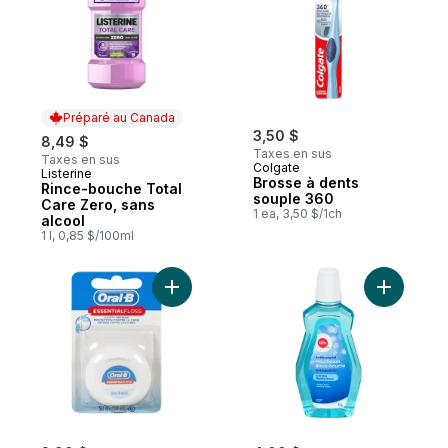
Préparé au Canada
3,50 $
8,49 $
Taxes en sus
Taxes en sus
Colgate
Listerine
Préparé au Canada
Brosse à dents
Rince-bouche Total
souple 360
Care Zero, sans
1 ea, 3,50 $/1ch
alcool
1 l, 0,85 $/100ml
Ajouter Soie dentaire EssentialFloss Prote
Ajouter R