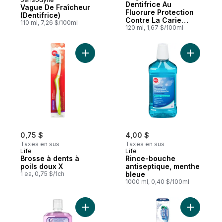
Abonner et mériter
Dentifrice Au
Vague De Fraîcheur
Fluorure Protection
(Dentifrice)
Contre La Carie
110 ml, 7,26 $/100ml
Menthe Fraîche
120 ml, 1,67 $/100ml
Ajouter Brosse à dents à poils doux X au 
Ajouter R
0,75 $
4,00 $
Taxes en sus
Taxes en sus
Life
Life
Brosse à dents à
Rince-bouche
poils doux X
antiseptique, menthe
1 ea, 0,75 $/1ch
bleue
1000 ml, 0,40 $/100ml
Ajouter Rince-bouche Total Care Zero, sa
Ajouter B