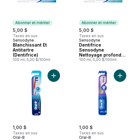
Abonner et mériter
Abonner et mériter
5,00 $
5,00 $
Taxes en sus
Taxes en sus
Sensodyne
Sensodyne
Abonner et mériter
Abonner et mériter
Blanchissant Et
Dentifrice
Antitartre
Sensodyne
(Dentifrice)
Nettoyage profond
100 ml, 5,00 $/100ml
pour dents sensibles
100 ml, 5,00 $/100ml
Ajouter Cavity Defense Brosse a dents - 
Ajouter C
1,00 $
1,00 $
Taxes en sus
Taxes en sus
Oral-B
Oral-B