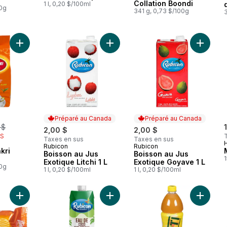
Collation Boondi
1 l, 0,20 $/100ml
00g
341 g, 0,73 $/100g
Ajouter Thé Wagh Bakri Premium au panier
Ajouter Boisson au Jus Exotique Litc
Ajouter 
Préparé au Canada
Préparé au Canada
merly:
 $
2,00 $
2,00 $
IS
Taxes en sus
Taxes en sus
Rubicon
Rubicon
Préparé au Canada
Préparé au Canada
kri
Boisson au Jus
Boisson au Jus
1
Exotique Litchi 1 L
Exotique Goyave 1 L
00g
1 l, 0,20 $/100ml
1 l, 0,20 $/100ml
Ajouter Biscuits aux noix de cajou Good Day au panier
Ajouter Eau de coco biologique au
Ajouter