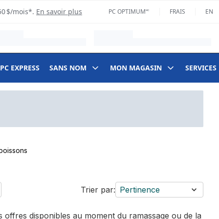
50 $/mois*.
En savoir plus
PC OPTIMUM🅪
FRAIS
EN
 PC EXPRESS
SANS NOM
MON MAGASIN
SERVICES
 boissons
Trier par:
Pertinence
des offres disponibles au moment du ramassage ou de la