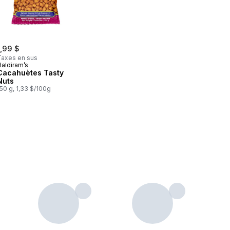
1,99 $
Taxes en sus
Haldiram’s
Cacahuètes Tasty
Nuts
50 g, 1,33 $/100g