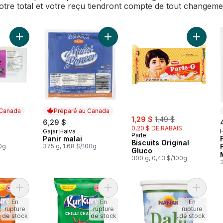
Votre total et votre reçu tiendront compte de tout changem
Ajouter Paneer au panier
Ajouter Panir malai au panier
Ajouter 
 Canada
Préparé au Canada
sale:
, formerly:
1,29 $
1,49 $
6,29 $
0,20 $ DE RABAIS
Gajar Halva
 Canada
Préparé au Canada
Parle
Panir malai
Biscuits Original
00g
375 g, 1,68 $/100g
Gluco
300 g, 0,43 $/100g
Ajouter Grignotines aromatisées Masala Munch au panier
Ajouter Grignotines aromatisées Chi
Ajouter 
En
En
En
rupture
rupture
rupture
de stock
de stock
de stock