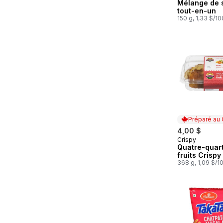
Mélange de 
tout-en-un
150 g, 1,33 $/1
Préparé au
4,00 $
Crispy
Préparé au
Quatre-quar
fruits Crispy
368 g, 1,09 $/1