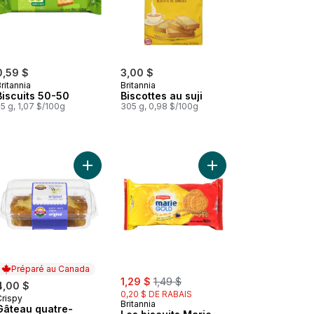
0,59 $
3,00 $
ritannia
Britannia
Biscuits 50-50
Biscottes au suji
5 g, 1,07 $/100g
305 g, 0,98 $/100g
nier
Collation Boondi au panier
Ajouter Gâteau quatre-quarts croustillant au pani
Ajouter Les biscuits M
Préparé au Canada
sale:
, formerly:
1,29 $
1,49 $
4,00 $
0,20 $ DE RABAIS
Crispy
Préparé au Canada
Britannia
Gâteau quatre-