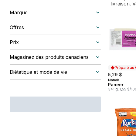
livraison. 
Marque
Offres
Prix
Magasinez des produits canadiens
Préparé au
Diététique et mode de vie
5,29 $
Nanak
Préparé au
Paneer
341 g, 1,55 $/1