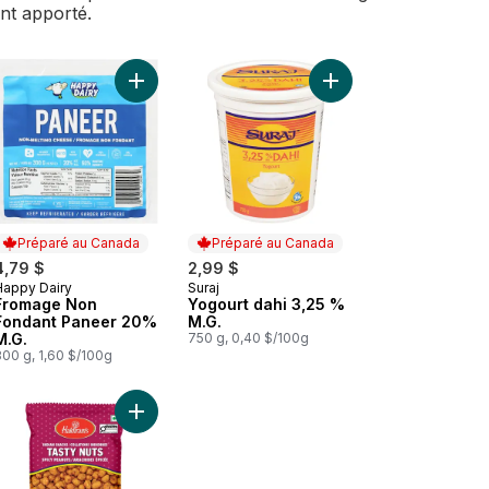
ent apporté.
Biscuits Original Gluco au panier
Ajouter Fromage Non Fondant Paneer 20% M.G. a
Ajouter Yogourt dahi 
Préparé au Canada
Préparé au Canada
4,79 $
2,99 $
Happy Dairy
Suraj
Préparé au Canada
Préparé au Canada
Fromage Non
Yogourt dahi 3,25 %
Fondant Paneer 20%
M.G.
M.G.
750 g, 0,40 $/100g
300 g, 1,60 $/100g
lli Chatka au panier
Yogourt nature de type dahi au panier
Ajouter Cacahuètes Tasty Nuts au panier