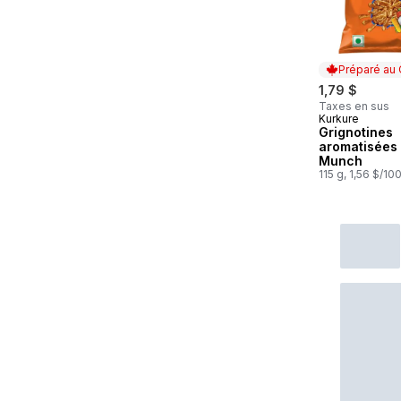
Préparé au
1,79 $
Taxes en sus
Kurkure
Préparé au
Grignotines
aromatisées
Munch
115 g, 1,56 $/10