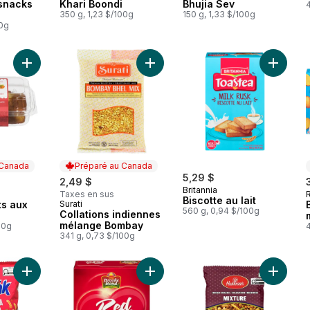
snacks
Khari Boondi
Bhujia Sev
350 g, 1,23 $/100g
150 g, 1,33 $/100g
00g
Ajouter Quatre-quarts aux fruits Crispy au panier
Ajouter Collations indiennes méla
Ajouter 
 Canada
Préparé au Canada
5,29 $
2,49 $
Britannia
Taxes en sus
 Canada
Biscotte au lait
ts aux
Surati
Préparé au Canada
560 g, 0,94 $/100g
Collations indiennes
mélange Bombay
00g
341 g, 0,73 $/100g
Ajouter TakaTak Chatpata Masala au panier
Ajouter Red Label Feuilles de Thé 
Ajouter 