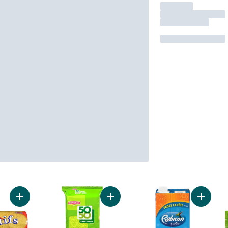
Ajouter Biscuits digestifs au panier
Ajouter Fifty 50, biscuits au panier
Ajouter