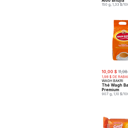
Aloo Bhujia
150 g, 1,33 $/1
sale:
, for
10,00 $
11,98
1,98 $ DE RABA
WAGH BAKRI
Thé Wagh Ba
Premium
907 g, 1,10 $/1