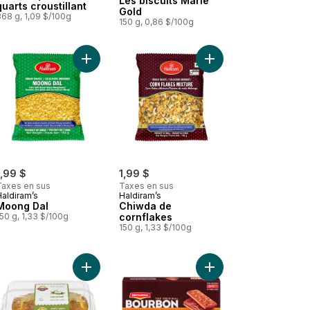
Les biscuits Marie
quarts croustillant
Gold
368 g, 1,09 $/100g
150 g, 0,86 $/100g
hi 1 L au panier
Boisson au Jus Exotique Goyave 1 L au panier
Ajouter Moong Dal au panier
Ajouter Chiwda de cor
1,99 $
1,99 $
Taxes en sus
Taxes en sus
Haldiram’s
Haldiram’s
Moong Dal
Chiwda de
50 g, 1,33 $/100g
cornflakes
150 g, 1,33 $/100g
 panier
 Jus de mangue au panier
Ajouter Gâteau quatre-quarts croquant à la noix
Ajouter Biscuits à la 