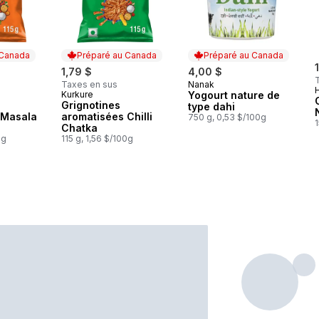
 Canada
Préparé au Canada
Préparé au Canada
1,79 $
4,00 $
Taxes en sus
Nanak
Préparé au Canada
Kurkure
Yogourt nature de
 Canada
Préparé au Canada
Grignotines
type dahi
 Masala
aromatisées Chilli
750 g, 0,53 $/100g
1
Chatka
0g
115 g, 1,56 $/100g