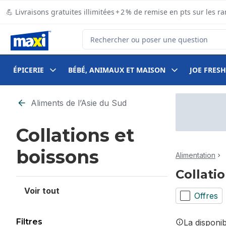
Passer au contenu principal
Passer au pied de page
💪 Livraisons gratuites illimitées + 2 % de remise en pts sur le
Rechercher des produits
ÉPICERIE
BÉBÉ, ANIMAUX ET MAISON
JOE FRESH
Passer au filtrage du contenu
Aliments de l’Asie du Sud
Collations et
boissons
Alimentation
Collati
Voir tout
Offres
Filtres
La disponi