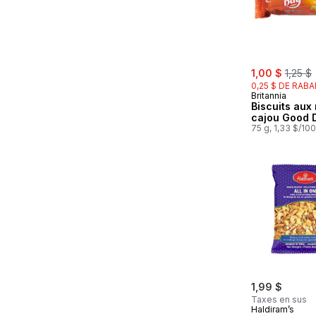
sale:
, forme
1,00 $
1,25 $
0,25 $ DE RABA
Britannia
Biscuits aux
cajou Good 
75 g, 1,33 $/10
1,99 $
Taxes en sus
Haldiram’s