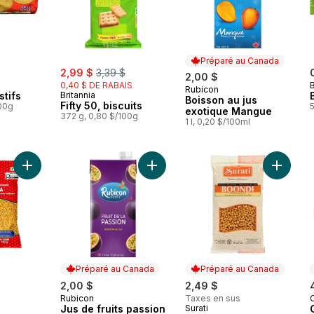
Préparé au Canada
sale:
, formerly:
2,99 $
3,39 $
2,00 $
0,40 $ DE RABAIS
B
Rubicon
Préparé au Canada
stifs
Britannia
Boisson au jus
Fifty 50, biscuits
100g
5
exotique Mangue
372 g, 0,80 $/100g
1 l, 0,20 $/100ml
Ajouter Aloo Bhujia au panier
Ajouter Jus de fruits passion au pa
Ajouter 
Préparé au Canada
Préparé au Canada
2,00 $
2,49 $
Rubicon
Taxes en sus
Préparé au Canada
Jus de fruits passion
Surati
Préparé au Canada