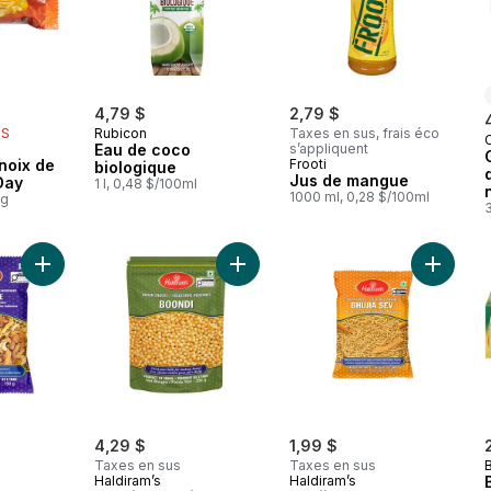
rly:
4,79 $
2,79 $
IS
Rubicon
Taxes en sus, frais éco
Eau de coco
s’appliquent
 noix de
Frooti
biologique
Jus de mangue
Day
1 l, 0,48 $/100ml
1000 ml, 0,28 $/100ml
0g
Ajouter Mélange de snacks tout-en-un au panier
Ajouter Khari Boondi au panier
Ajouter 
4,29 $
1,99 $
Taxes en sus
Taxes en sus
B
Haldiram’s
Haldiram’s