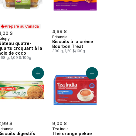
Préparé au Canada
4,69 $
4,00 $
Britannia
Crispy
Préparé au Canada
Biscuits à la crème
Gâteau quatre-
Bourbon Treat
quarts croquant à la
390 g, 1,20 $/100g
noix de coco
368 g, 1,09 $/100g
Bhujia Sev au panier
Ajouter Biscuits digestifs au panier
Ajouter Thé orange p
2,99 $
9,00 $
ritannia
Tea India
Biscuits digestifs
Thé orange pekoe