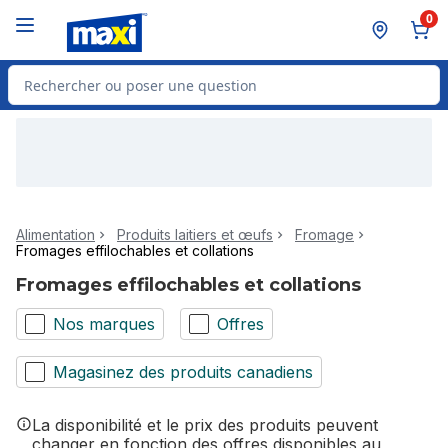
Passer au contenu principal
Passer au pied de page
0
Rechercher des produits
Alimentation
Produits laitiers et œufs
Fromage
Fromages effilochables et collations
Fromages effilochables et collations
Nos marques
Offres
Magasinez des produits canadiens
La disponibilité et le prix des produits peuvent
changer en fonction des offres disponibles au