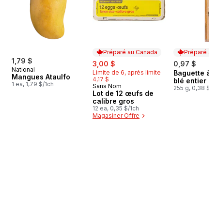
Préparé au Canada
Préparé au
1,79 $
sale:
, formerly:
3,00 $
0,97 $
National
Limite de 6, après limite
Baguette à 
Préparé au
Mangues Ataulfo
4,17 $
blé entier
1 ea, 1,79 $/1ch
Sans Nom
Préparé au Canada
255 g, 0,38 $/
Lot de 12 œufs de
calibre gros
12 ea, 0,35 $/1ch
Magasiner Offre