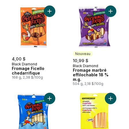
Ajouter Fromage Ficello chedarrifique au 
Ajouter F
Nouveau
4,00 $
10,99 $
Black Diamond
Black Diamond
Nouveau
Fromage Ficello
Fromage marbré
chedarrifique
effilochable 18 %
168 g, 2,38 $/100g
m.g.
504 g, 2,18 $/100g
Ajouter Fromage pizza mozzarella effiloc
Ajouter V