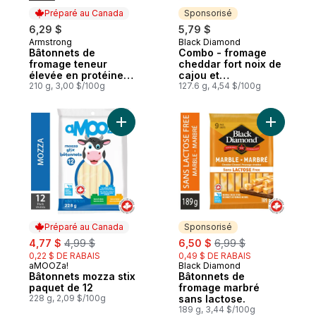
Préparé au Canada
Sponsorisé
6,29 $
5,79 $
Armstrong
Black Diamond
Préparé au Canada
Sponsorisé
Bâtonnets de
Combo - fromage
fromage teneur
cheddar fort noix de
élevée en protéines
cajou et
cheddar marbré
210 g, 3,00 $/100g
canneberges
127.6 g, 4,54 $/100g
séchées
Ajouter Bâtonnets mozza stix paquet de 1
Ajouter B
Préparé au Canada
Sponsorisé
sale:
, formerly:
sale:
, formerly:
4,77 $
4,99 $
6,50 $
6,99 $
0,22 $ DE RABAIS
0,49 $ DE RABAIS
aMOOZa!
Black Diamond
Préparé au Canada
Sponsorisé
Bâtonnets mozza stix
Bâtonnets de
paquet de 12
fromage marbré
228 g, 2,09 $/100g
sans lactose.
189 g, 3,44 $/100g