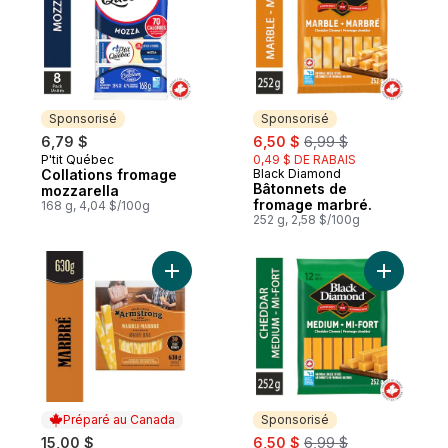
Sponsorisé
Sponsorisé
sale:
, formerly:
6,79 $
6,50 $
6,99 $
P'tit Québec
0,49 $ DE RABAIS
Sponsorisé
Collations fromage
Black Diamond
Sponsorisé
Bâtonnets de
mozzarella
fromage marbré.
168 g, 4,04 $/100g
252 g, 2,58 $/100g
Ajouter Bâtonnets de cheddar marbré au 
Ajouter B
Préparé au Canada
Sponsorisé
sale:
, formerly:
15,00 $
6,50 $
6,99 $