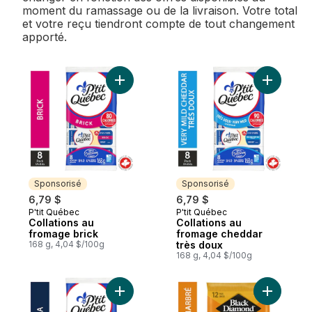
moment du ramassage ou de la livraison. Votre total
et votre reçu tiendront compte de tout changement
apporté.
Ajouter Collations au fromage brick au pa
Ajouter C
Sponsorisé
Sponsorisé
6,79 $
6,79 $
P'tit Québec
P'tit Québec
Sponsorisé
Sponsorisé
Collations au
Collations au
fromage brick
fromage cheddar
168 g, 4,04 $/100g
très doux
168 g, 4,04 $/100g
Ajouter Collations fromage mozzarella au 
Ajouter B