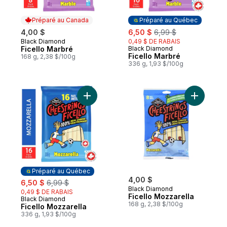
Préparé au Canada
Préparé au Québec
sale:
, formerly:
4,00 $
6,50 $
6,99 $
Black Diamond
0,49 $ DE RABAIS
Préparé au Canada
Ficello Marbré
Black Diamond
Préparé au Québec
Ficello Marbré
168 g, 2,38 $/100g
336 g, 1,93 $/100g
Ajouter Ficello Mozzarella au panier
Ajouter F
Préparé au Québec
sale:
, formerly:
4,00 $
6,50 $
6,99 $
Black Diamond
0,49 $ DE RABAIS
Ficello Mozzarella
Black Diamond
Préparé au Québec
168 g, 2,38 $/100g
Ficello Mozzarella
336 g, 1,93 $/100g