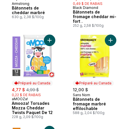
Armstrong
0,49 $ DE RABAIS
Préparé au Canada
Bâtonnets de
Black Diamond
Sponsorisé
Bâtonnets de
cheddar marbré
fromage cheddar mi-
630 g, 2,38 $/100g
fort .
252 g, 2,58 $/100g
Ajouter Amooza! Torsades Mozza Cheddar
Ajouter B
Préparé au Canada
Préparé au Canada
sale:
, formerly:
4,77 $
4,99 $
12,00 $
0,22 $ DE RABAIS
Sans Nom
Préparé au Canada
aMOOZa!
Bâtonnets de
Préparé au Canada
Amooza! Torsades
fromage marbré
Mozza Cheddar
effilochable
Twists Paquet De 12
588 g, 2,04 $/100g
228 g, 2,09 $/100g