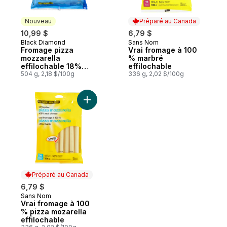
Nouveau
Préparé au Canada
10,99 $
6,79 $
Black Diamond
Sans Nom
Nouveau
Préparé au Canada
Fromage pizza
Vrai fromage à 100
mozzarella
% marbré
effilochable 18%
effilochable
m.g.
504 g, 2,18 $/100g
336 g, 2,02 $/100g
Ajouter Vrai fromage à 100 % pizza mozare
Préparé au Canada
6,79 $
Sans Nom
Préparé au Canada
Vrai fromage à 100
% pizza mozarella
effilochable