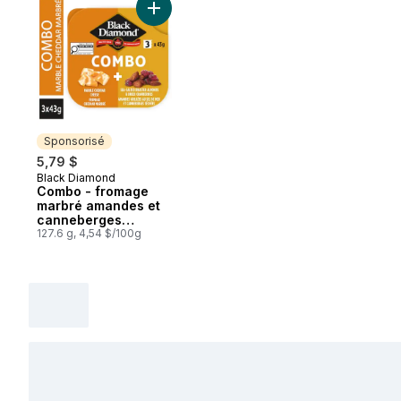
Ajouter Combo - fromage marbré amande
Sponsorisé
5,79 $
Black Diamond
Sponsorisé
Combo - fromage
marbré amandes et
canneberges
séchées
127.6 g, 4,54 $/100g