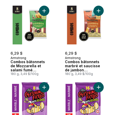
Ajouter Combos bâtonnets de Mozzarella e
Ajouter C
6,29 $
6,29 $
Armstrong
Armstrong
Combos bâtonnets
Combos bâtonnets
de Mozzarella et
marbré et saucisse
salami fumé
de jambon
naturellement
180 g, 3,49 $/100g
naturellement fumé
180 g, 3,49 $/100g
Ajouter Ficello Marbré au panier
Ajouter F