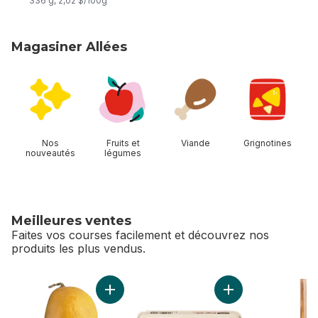
336 g, 2,02 $/100g
Magasiner Allées
sauter Magasiner Allées
Nos
Fruits et
Viande
Grignotines
nouveautés
légumes
Meilleures ventes
Faites vos courses facilement et découvrez nos
produits les plus vendus.
sauter Meilleures ventes
Ajouter Mangues Ataulfo au panier
Ajouter Lot de 12 œ