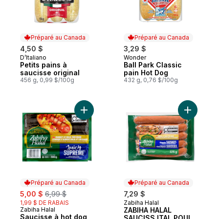
Préparé au Canada
Préparé au Canada
4,50 $
3,29 $
D’Italiano
Wonder
Préparé au Canada
Préparé au Canada
Petits pains à
Ball Park Classic
saucisse original
pain Hot Dog
456 g, 0,99 $/100g
432 g, 0,76 $/100g
Ajouter Saucisse à hot dog halal suprême
Ajouter Z
Préparé au Canada
Préparé au Canada
sale:
, formerly:
5,00 $
6,99 $
7,29 $
1,99 $ DE RABAIS
Zabiha Halal
Préparé au Canada
Zabiha Halal
ZABIHA HALAL
Préparé au Canada
Saucisse à hot dog
SAUCISS ITAL POUL