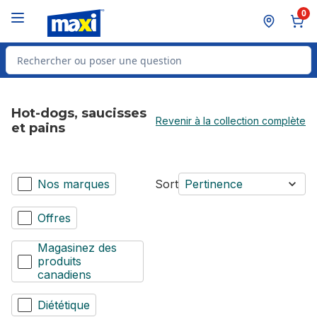
Passer au contenu principal
Passer au pied de page
0
Rechercher des produits
Hot-dogs, saucisses
Revenir à la collection complète
et pains
Nos marques
Sort
Pertinence
Offres
Magasinez des
produits
canadiens
Diététique