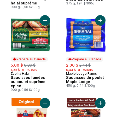
halal suprême
375 g, 1,94 $/100g
900 g, 0,56 $/100g
Ajouter Saucisses fumées au poulet supr
Ajouter S
Préparé au Canada
Préparé au Canada
sale:
, formerly:
sale:
, formerly:
5,00 $
6,99 $
2,00 $
2,44 $
1,99 $ DE RABAIS
0,44 $ DE RABAIS
Zabiha Halal
Maple Lodge Farms
Préparé au Canada
Préparé au Canada
Saucisses fumées
Saucisses de poulet
au poulet suprême
Maple Lodge
épicé
450 g, 0,44 $/100g
900 g, 0,56 $/100g
Ajouter Saucisses fumées originales Nat
Ajouter S