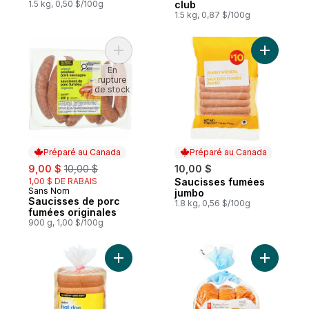
1.5 kg, 0,50 $/100g
club
1.5 kg, 0,87 $/100g
Ajouter Saucisses de porc fumées origina
Ajouter S
En
rupture
de stock
Préparé au Canada
Préparé au Canada
sale:
, formerly:
9,00 $
10,00 $
10,00 $
1,00 $ DE RABAIS
Saucisses fumées
Préparé au Canada
Sans Nom
Préparé au Canada
jumbo
Saucisses de porc
1.8 kg, 0,56 $/100g
fumées originales
900 g, 1,00 $/100g
Ajouter Pains à hot-dog au panier
Ajouter B