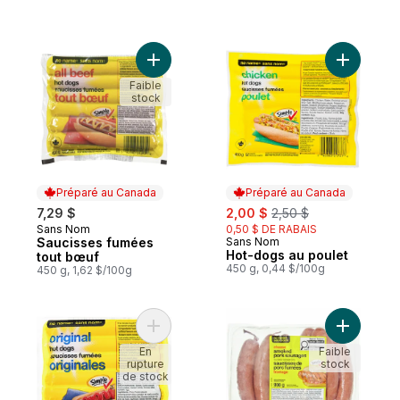
Ajouter Saucisses fumées tout bœuf au p
Ajouter H
Faible
stock
Préparé au Canada
Préparé au Canada
sale:
, formerly:
7,29 $
2,00 $
2,50 $
Sans Nom
0,50 $ DE RABAIS
Préparé au Canada
Saucisses fumées
Sans Nom
Préparé au Canada
Hot-dogs au poulet
tout bœuf
450 g, 0,44 $/100g
450 g, 1,62 $/100g
Ajouter Saucisses fumées originales au pa
Ajouter S
En
Faible
rupture
stock
de stock