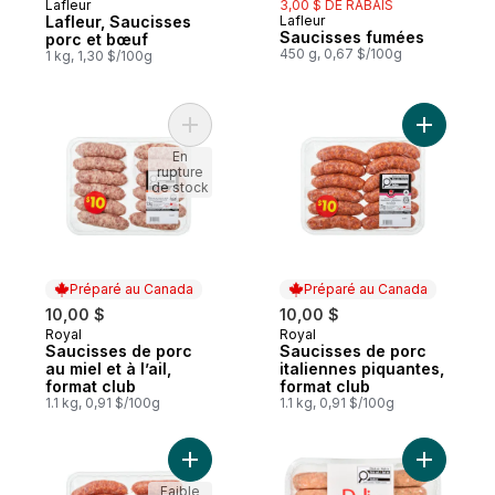
Lafleur
3,00 $ DE RABAIS
Préparé au Canada
Lafleur, Saucisses
Lafleur
Préparé au Canada
Saucisses fumées
porc et bœuf
450 g, 0,67 $/100g
1 kg, 1,30 $/100g
Ajouter Saucisses de porc au miel et à l’ai
Ajouter S
En
rupture
de stock
Préparé au Canada
Préparé au Canada
10,00 $
10,00 $
Royal
Royal
Préparé au Canada
Préparé au Canada
Saucisses de porc
Saucisses de porc
au miel et à l’ail,
italiennes piquantes,
format club
format club
1.1 kg, 0,91 $/100g
1.1 kg, 0,91 $/100g
Ajouter Saucisses de porc italiennes dou
Ajouter C
Faible