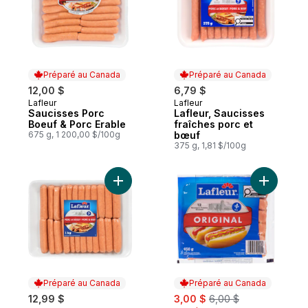
Préparé au Canada
Préparé au Canada
12,00 $
6,79 $
Lafleur
Lafleur
Préparé au Canada
Préparé au Canada
Saucisses Porc
Lafleur, Saucisses
Boeuf & Porc Erable
fraîches porc et
675 g, 1 200,00 $/100g
bœuf
375 g, 1,81 $/100g
Ajouter Lafleur, Saucisses porc et bœuf a
Ajouter S
Préparé au Canada
Préparé au Canada
sale:
, formerly:
12,99 $
3,00 $
6,00 $