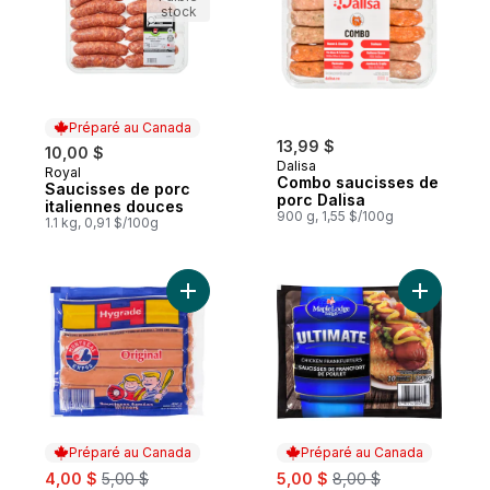
stock
Préparé au Canada
13,99 $
10,00 $
Dalisa
Royal
Préparé au Canada
Combo saucisses de
Saucisses de porc
porc Dalisa
italiennes douces
900 g, 1,55 $/100g
1.1 kg, 0,91 $/100g
Ajouter Saucisses fumées originales au pa
Ajouter L’
Préparé au Canada
Préparé au Canada
sale:
, formerly:
sale:
, formerly:
4,00 $
5,00 $
5,00 $
8,00 $