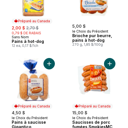
Préparé au Canada
sale:
, formerly:
5,00 $
2,00 $
2,79 $
le Choix du Président
0,79 $ DE RABAIS
Brioche pur beurre,
Sans Nom
Préparé au Canada
pains à hot-dog
Pains à hot-dog
270 g, 1,85 $/100g
12 ea, 0,17 $/1ch
Ajouter Pains à saucisse Gigantico au pan
Ajouter S
Préparé au Canada
Préparé au Canada
4,50 $
15,00 $
le Choix du Président
le Choix du Président
Préparé au Canada
Préparé au Canada
Pains à saucisse
Saucisses de porc
Gigantico
fumées SmokiesMC