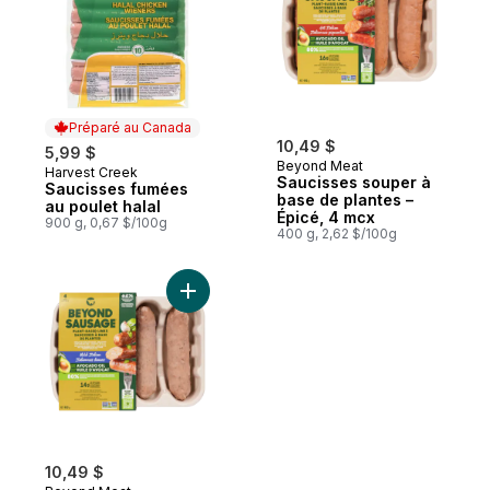
Préparé au Canada
10,49 $
5,99 $
Beyond Meat
Harvest Creek
Préparé au Canada
Saucisses souper à
Saucisses fumées
base de plantes –
au poulet halal
Épicé, 4 mcx
900 g, 0,67 $/100g
400 g, 2,62 $/100g
Ajouter Saucisses souper à base de plant
10,49 $