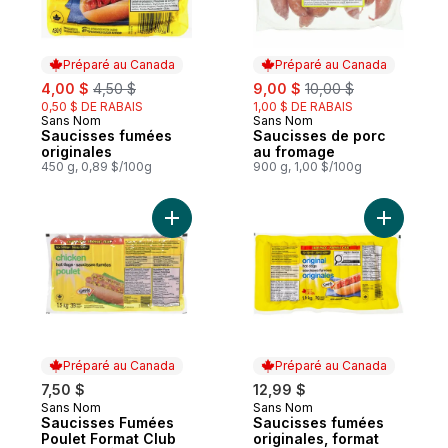
Préparé au Canada
Préparé au Canada
sale:
, formerly:
sale:
, formerly:
4,00 $
4,50 $
9,00 $
10,00 $
0,50 $ DE RABAIS
1,00 $ DE RABAIS
Sans Nom
Sans Nom
Préparé au Canada
Préparé au Canada
Saucisses fumées
Saucisses de porc
originales
au fromage
450 g, 0,89 $/100g
900 g, 1,00 $/100g
Ajouter S
Préparé au Canada
Préparé au Canada
7,50 $
12,99 $
Sans Nom
Sans Nom
Préparé au Canada
Préparé au Canada
Saucisses Fumées
Saucisses fumées
Poulet Format Club
originales, format