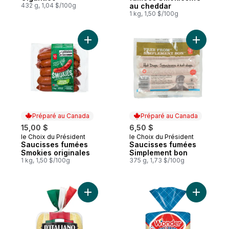
432 g, 1,04 $/100g
au cheddar
1 kg, 1,50 $/100g
Ajouter Saucisses fumées Smokies origina
Ajouter S
Préparé au Canada
Préparé au Canada
15,00 $
6,50 $
le Choix du Président
le Choix du Président
Préparé au Canada
Préparé au Canada
Saucisses fumées
Saucisses fumées
Smokies originales
Simplement bon
1 kg, 1,50 $/100g
375 g, 1,73 $/100g
Ajouter Petits pains à saucisse original au
Ajouter B