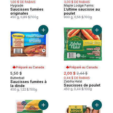
1,00 $ DE RABAIS
3,00 $ DE RABAIS
Hygrade
Maple Lodge Farms
Préparé au Canada
Préparé au Canada
Saucisses fumées
L’ultime saucisse au
originales
poulet
450 g, 0,89 $/100g
900 g, 0,56 $/100g
Ajouter Saucisses fumées à la dinde au p
Ajouter S
Préparé au Canada
Préparé au Canada
sale:
, formerly:
5,50 $
2,00 $
2,44 $
Butterball
0,44 $ DE RABAIS
Préparé au Canada
Saucisses fumées à
Zabiha Halal
Préparé au Canada
Saucisses de poulet
la dinde
450 g, 0,44 $/100g
450 g, 1,22 $/100g
Ajouter Saucisses fumées au poulet halal 
Ajouter S