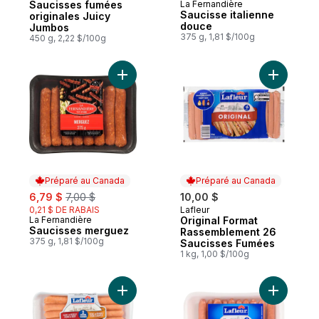
Saucisses fumées
La Fernandière
Préparé au Canada
Saucisse italienne
originales Juicy
douce
Jumbos
375 g, 1,81 $/100g
450 g, 2,22 $/100g
Ajouter Saucisses merguez au panier
Ajouter O
Préparé au Canada
Préparé au Canada
sale:
, formerly:
6,79 $
7,00 $
10,00 $
0,21 $ DE RABAIS
Lafleur
Préparé au Canada
La Fernandière
Original Format
Préparé au Canada
Saucisses merguez
Rassemblement 26
375 g, 1,81 $/100g
Saucisses Fumées
1 kg, 1,00 $/100g
Ajouter Saucisses Porc Boeuf & Porc Erab
Ajouter L