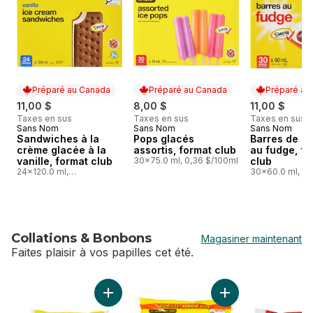
Préparé au Canada
Préparé au Canada
Préparé au
11,00 $
8,00 $
11,00 $
Taxes en sus
Taxes en sus
Taxes en sus
Sans Nom
Sans Nom
Sans Nom
Préparé au Canada
Préparé au Canada
Préparé au
Sandwiches à la
Pops glacés
Barres de la
crème glacée à la
assortis, format club
au fudge, fo
vanille, format club
30x75.0 ml, 0,36 $/100ml
club
24x120.0 ml,
30x60.0 ml, 0,
0,38 $/100ml
Collations & Bonbons
Magasiner maintenant
Faites plaisir à vos papilles cet été.
sauter Collations & Bonbons
Ajouter Grosses guimauves au panier
Ajouter Grosses gu