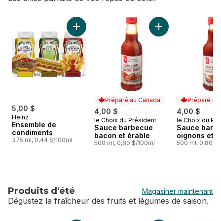
sauter Accompagnements & Sauces
Ajouter Ensemble de condiments au panier
Ajouter Sauce barb
Préparé au Canada
Préparé au
5,00 $
4,00 $
4,00 $
Heinz
le Choix du Président
le Choix du Pré
Préparé au Canada
Préparé au
Ensemble de
Sauce barbecue
Sauce barb
condiments
bacon et érable
oignons et 
375 ml, 0,44 $/100ml
500 ml, 0,80 $/100ml
500 ml, 0,80 $
Produits d'été
Magasiner maintenant
Dégustez la fraîcheur des fruits et légumes de saison.