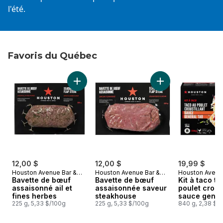
l'été.
Favoris du Québec
sauter Favoris du Québec
Ajouter Bavette de bœuf assaisonné ail et f
Ajouter Bavette d
12,00 $
12,00 $
19,99 $
Houston Avenue Bar &
Houston Avenue Bar &
Houston Avenu
Grill
Bavette de bœuf
Grill
Bavette de bœuf
Grill
Kit à taco t
assaisonné ail et
assaisonnée saveur
poulet croust
fines herbes
steakhouse
sauce gener
225 g, 5,33 $/100g
225 g, 5,33 $/100g
840 g, 2,38 $/