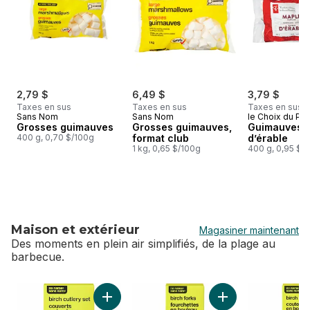
2,79 $
6,49 $
3,79 $
Taxes en sus
Taxes en sus
Taxes en sus
Sans Nom
Sans Nom
le Choix du Pré
Grosses guimauves
Grosses guimauves,
Guimauves à
400 g, 0,70 $/100g
format club
d’érable
1 kg, 0,65 $/100g
400 g, 0,95 $/
Maison et extérieur
Magasiner maintenant
Des moments en plein air simplifiés, de la plage au
barbecue.
sauter Maison et extérieur
Ajouter Lot de 30 couverts en bouleau au pa
Ajouter Lot de 30 