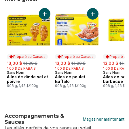
sauter Plus de viandes et fruits de mer à griller
Ajouter Ailes de dinde sel et poivre au panie
Ajouter Ailes de po
Préparé au Canada
Préparé au Canada
Préparé au
sale:
, formerly:
sale:
, formerly:
sale:
, for
13,00 $
14,00 $
13,00 $
14,00 $
13,00 $
14,0
1,00 $ DE RABAIS
1,00 $ DE RABAIS
1,00 $ DE RABA
Sans Nom
Sans Nom
Sans Nom
Préparé au Canada
Préparé au Canada
Préparé au
Ailes de dinde sel et
Ailes de poulet
Ailes de pou
poivre
Buffalo
barbecue d
908 g, 1,43 $/100g
908 g, 1,43 $/100g
908 g, 1,43 $/
Accompagnements &
Magasiner maintenant
Sauces
Les alliés parfaits de vos repas au soleil