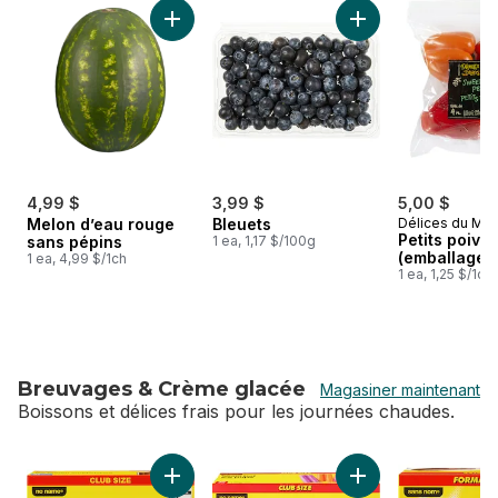
sauter Produits d'été
Ajouter Melon d’eau rouge sans pépins au p
Ajouter Bleuets au 
4,99 $
3,99 $
5,00 $
Melon d’eau rouge
Bleuets
Délices du Ma
Petits poivr
sans pépins
1 ea, 1,17 $/100g
(emballage d
1 ea, 4,99 $/1ch
1 ea, 1,25 $/1ch
Breuvages & Crème glacée
Magasiner maintenant
Boissons et délices frais pour les journées chaudes.
sauter Breuvages & Crème glacée
Ajouter Sandwiches à la crème glacée à la va
Ajouter Pops glacés