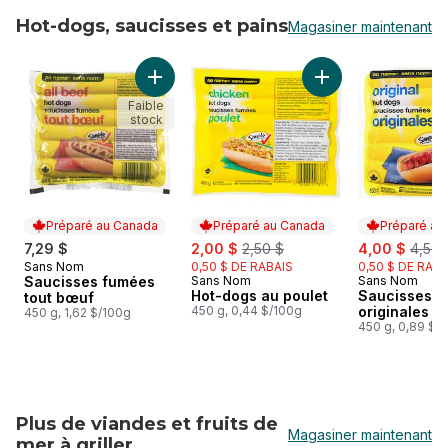
Hot-dogs, saucisses et pains
Magasiner maintenant
sauter Hot-dogs, saucisses et pains
Ajouter Saucisses fumées tout bœuf au pani
Ajouter Hot-dogs a
Faible
stock
Préparé au Canada
Préparé au Canada
Préparé au
sale:
, formerly:
sale:
, form
7,29 $
2,00 $
2,50 $
4,00 $
4,50 
Sans Nom
0,50 $ DE RABAIS
0,50 $ DE RABA
Préparé au Canada
Saucisses fumées
Sans Nom
Sans Nom
Préparé au Canada
Préparé au
Hot-dogs au poulet
Saucisses 
tout bœuf
450 g, 0,44 $/100g
originales
450 g, 1,62 $/100g
450 g, 0,89 $/
Plus de viandes et fruits de
Magasiner maintenant
mer à griller