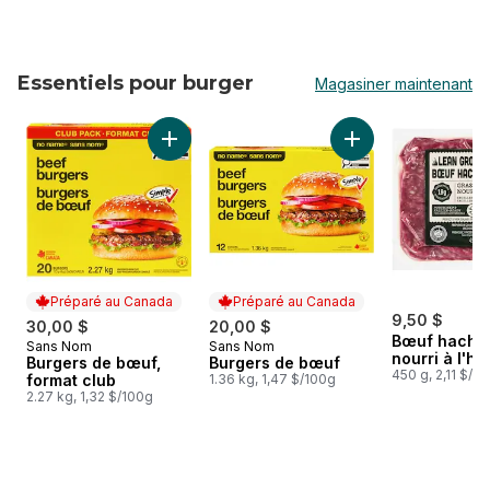
Essentiels pour burger
Magasiner maintenant
sauter Essentiels pour burger
Ajouter Burgers de bœuf, format club au pan
Ajouter Burgers de
Préparé au Canada
Préparé au Canada
9,50 $
30,00 $
20,00 $
Bœuf haché
Sans Nom
Sans Nom
Préparé au Canada
Préparé au Canada
nourri à l'he
Burgers de bœuf,
Burgers de bœuf
450 g, 2,11 $/1
format club
1.36 kg, 1,47 $/100g
2.27 kg, 1,32 $/100g