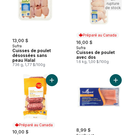
rupture
de stock
Préparé au Canada
13,00 $
16,00 $
Sufra
Sufra
Préparé au Canada
Cuisses de poulet
Cuisses de poulet
désossées sans
avec dos
peau Halal
1.6 kg, 1,00 $/100g
736 g, 1,77 $/100g
Ajouter Poulet haché halal au panier
Ajouter F
Préparé au Canada
8,99 $
10,00 $