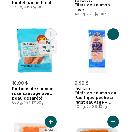
SeaQuest
Poulet haché halal
Préparé au Canada
Filets de saumon
1.6 kg, 0,63 $/100g
rose
400 g, 2,25 $/100g
Ajouter Portions de saumon rose sauvage
Ajouter F
En
rupture
de stock
10,00 $
9,99 $
Portions de saumon
High Liner
Filets de saumon du
rose sauvage avec
Pacifique pêché à
peau désarêté
l’état sauvage -
650 g, 1,54 $/100g
saumon rose Coupes
400 g, 2,50 $/100g
Signature
Ajouter Filet de saumon de l'Atlantique au
Ajouter P
Faible