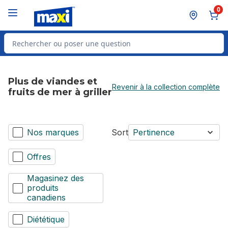
Passer au contenu principal
Passer au pied de page
0
Rechercher des produits
Plus de viandes et
Revenir à la collection complète
fruits de mer à griller
Nos marques
Sort
Pertinence
Offres
Magasinez des
produits
canadiens
Diététique