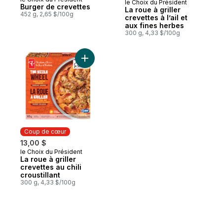
le Choix du Président
Coup de cœur
Burger de crevettes
La roue à griller
452 g, 2,65 $/100g
crevettes à l’ail et
aux fines herbes
300 g, 4,33 $/100g
Ajouter La roue à griller crevettes au chili 
Coup de cœur
13,00 $
le Choix du Président
Coup de cœur
La roue à griller
crevettes au chili
croustillant
300 g, 4,33 $/100g