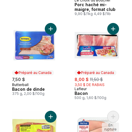
Le Choix du Boucher
Préparé au Canada
Porc haché mi-
maigre, format club
9,90 $/1kg 4,49 $/1lb
Ajouter Bacon de dinde au panier
Ajouter B
Préparé au Canada
Préparé au Canada
sale:
, formerly:
7,50 $
8,00 $
11,50 $
Butterball
3,50 $ DE RABAIS
Préparé au Canada
Bacon de dinde
Lafleur
Préparé au Canada
Bacon
375 g, 2,00 $/100g
500 g, 1,60 $/100g
Ajouter Bacon tranché extra-épais au pan
Ajouter P
En
rupture