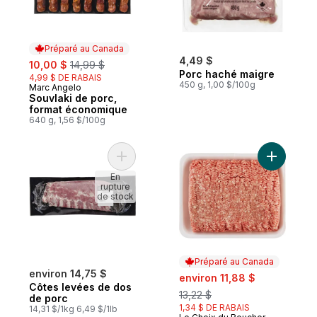
Préparé au Canada
sale:
, formerly:
4,49 $
10,00 $
14,99 $
Porc haché maigre
4,99 $ DE RABAIS
450 g, 1,00 $/100g
Marc Angelo
Préparé au Canada
Souvlaki de porc,
format économique
640 g, 1,56 $/100g
Ajouter Côtes levées de dos de porc au 
Ajouter P
En
rupture
de stock
Préparé au Canada
environ 14,75 $
sale:
, formerly:
environ 11,88 $
Côtes levées de dos
13,22 $
de porc
1,34 $ DE RABAIS
14,31 $/1kg 6,49 $/1lb