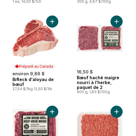
1 ea, 14,00 $/1ch
300 g, 4,67 $/100g
Ajouter Bifteck d'aloyau de bœuf au pani
Ajouter B
Préparé au Canada
16,50 $
environ 9,86 $
Bœuf haché maigre
Bifteck d'aloyau de
Préparé au Canada
nourri à l'herbe,
bœuf
paquet de 2
27,54 $/1kg 12,50 $/1lb
900 g, 1,83 $/100g
Ajouter Bœuf haché maigre nourri à l'her
Ajouter B