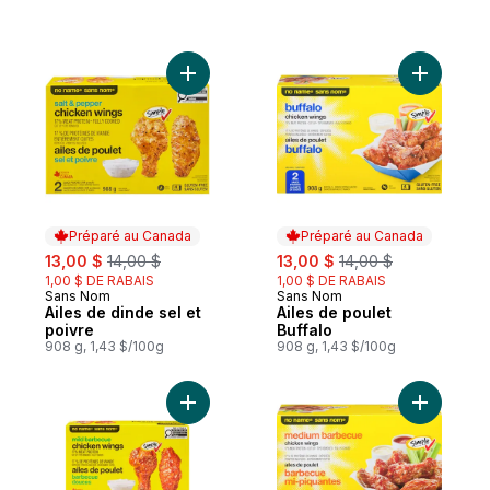
Ajouter Ailes de dinde sel et poivre au pa
Ajouter Ai
Préparé au Canada
Préparé au Canada
sale:
, formerly:
sale:
, formerly:
13,00 $
14,00 $
13,00 $
14,00 $
1,00 $ DE RABAIS
1,00 $ DE RABAIS
Sans Nom
Sans Nom
Préparé au Canada
Préparé au Canada
Ailes de dinde sel et
Ailes de poulet
poivre
Buffalo
908 g, 1,43 $/100g
908 g, 1,43 $/100g
Ajouter Ailes de poulet barbecue douces 
Ajouter A