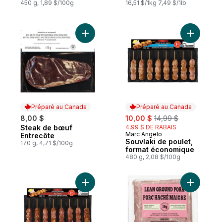
450 g, 1,89 $/100g
16,51 $/1kg 7,49 $/1lb
Ajouter Steak de bœuf Entrecôte au pani
Ajouter S
Préparé au Canada
Préparé au Canada
sale:
, formerly:
8,00 $
10,00 $
14,99 $
Steak de bœuf
4,99 $ DE RABAIS
Préparé au Canada
Marc Angelo
Préparé au Canada
Entrecôte
Souvlaki de poulet,
170 g, 4,71 $/100g
format économique
480 g, 2,08 $/100g
Ajouter Souvlaki de porc, format économi
Ajouter P