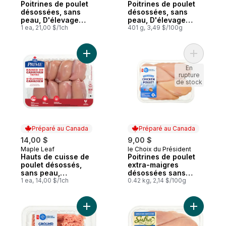
Poitrines de poulet
Poitrines de poulet
désossées, sans
désossées, sans
peau, D'élevage
peau, D'élevage
canadien
1 ea, 21,00 $/1ch
canadien
401 g, 3,49 $/100g
Ajouter Hauts de cuisse de poulet désos
Ajouter P
En
rupture
de stock
Préparé au Canada
Préparé au Canada
14,00 $
9,00 $
Maple Leaf
le Choix du Président
Préparé au Canada
Préparé au Canada
Hauts de cuisse de
Poitrines de poulet
poulet désossés,
extra-maigres
sans peau,
désossées sans
D'élevage canadien
1 ea, 14,00 $/1ch
peau Menu bleu
0.42 kg, 2,14 $/100g
Ajouter Poulet haché au panier
Ajouter Po