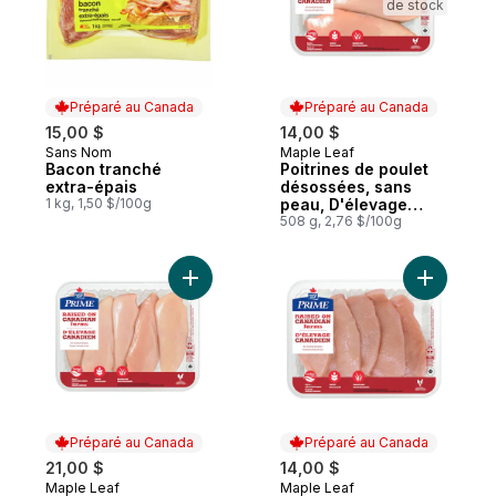
de stock
Préparé au Canada
Préparé au Canada
15,00 $
14,00 $
Sans Nom
Maple Leaf
Préparé au Canada
Préparé au Canada
Bacon tranché
Poitrines de poulet
extra-épais
désossées, sans
1 kg, 1,50 $/100g
peau, D'élevage
canadien
508 g, 2,76 $/100g
Ajouter Poitrines de poulet désossées, s
Ajouter P
Préparé au Canada
Préparé au Canada
21,00 $
14,00 $
Maple Leaf
Maple Leaf
Préparé au Canada
Préparé au Canada