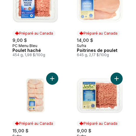
Préparé au Canada
Préparé au Canada
9,00 $
14,00 $
PC Menu Bleu
Sufra
Préparé au Canada
Préparé au Canada
Poulet haché
Poitrines de poulet
454 g, 1,98 $/100g
645 g, 2,17 $/100g
Ajouter Hauts de cuisses de poulet avec l
Préparé au Canada
Préparé au Canada
15,00 $
9,00 $