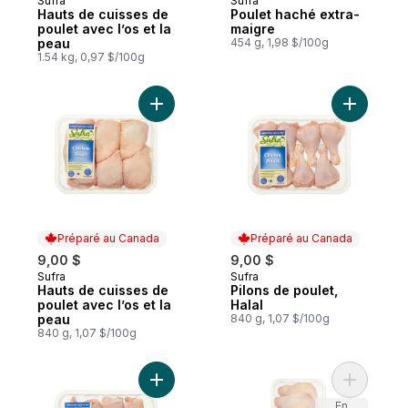
Sufra
Sufra
Préparé au Canada
Préparé au Canada
Hauts de cuisses de
Poulet haché extra-
poulet avec l’os et la
maigre
peau
454 g, 1,98 $/100g
1.54 kg, 0,97 $/100g
Ajouter Hauts de cuisses de poulet avec l
Ajouter Pi
Préparé au Canada
Préparé au Canada
9,00 $
9,00 $
Sufra
Sufra
Préparé au Canada
Préparé au Canada
Hauts de cuisses de
Pilons de poulet,
poulet avec l’os et la
Halal
peau
840 g, 1,07 $/100g
840 g, 1,07 $/100g
Ajouter Cuisses de poulet désossées sans
Ajouter C
En