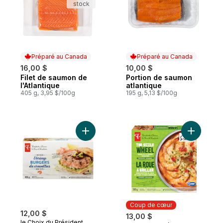
stock
Préparé au Canada
Préparé au Canada
16,00 $
10,00 $
Filet de saumon de
Portion de saumon
Préparé au Canada
Préparé au Canada
l'Atlantique
atlantique
405 g, 3,95 $/100g
195 g, 5,13 $/100g
Ajouter Burger de crevettes au panier
Ajouter La
Coup de cœur
12,00 $
13,00 $
le Choix du Président