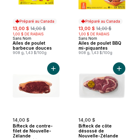
Préparé au Canada
Préparé au Canada
sale:
, formerly:
sale:
, formerly:
13,00 $
14,00 $
13,00 $
14,00 $
1,00 $ DE RABAIS
1,00 $ DE RABAIS
Sans Nom
Sans Nom
Préparé au Canada
Préparé au Canada
Ailes de poulet
Ailes de poulet BBQ
barbecue douces
mi-piquantes
908 g, 1,43 $/100g
908 g, 1,43 $/100g
Ajouter Bifteck de contre-filet de Nouvel
Ajouter B
14,00 $
14,00 $
Bifteck de contre-
Bifteck de côte
filet de Nouvelle-
désossé de
Zélande
Nouvelle-Zélande