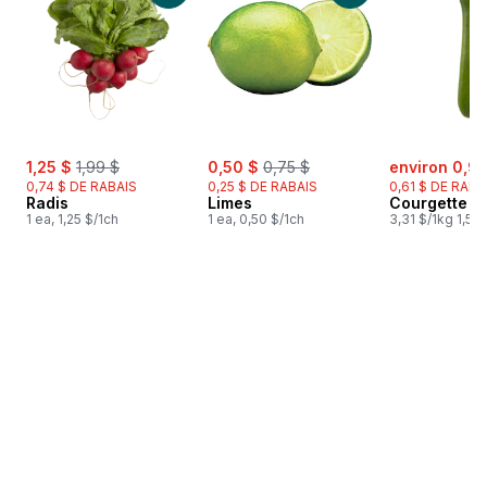
sale:
, formerly:
sale:
, formerly:
sale:
1,25 $
1,99 $
0,50 $
0,75 $
environ 0,93
0,74 $ DE RABAIS
0,25 $ DE RABAIS
0,61 $ DE RABA
Radis
Limes
Courgette
1 ea, 1,25 $/1ch
1 ea, 0,50 $/1ch
3,31 $/1kg 1,50 