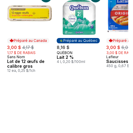
Préparé au Canada
Préparé au Québec
Préparé au
sale:
, formerly:
sale:
, form
3,00 $
4,17 $
8,16 $
3,00 $
6,00 
1,17 $ DE RABAIS
QUÉBON
3,00 $ DE RAB
Préparé au Québec
Sans Nom
Lait 2 %
Lafleur
Préparé au Canada
Préparé au
Lot de 12 œufs de
Saucisses 
4 l, 0,20 $/100ml
calibre gros
450 g, 0,67 $/
12 ea, 0,25 $/1ch