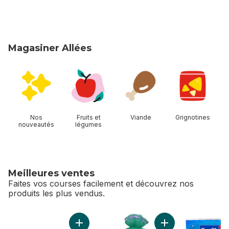
Magasiner Allées
sauter Magasiner Allées
Nos
Fruits et
Viande
Grignotines
nouveautés
légumes
Meilleures ventes
Faites vos courses facilement et découvrez nos
produits les plus vendus.
sauter Meilleures ventes
Ajouter Lot de 12 œufs de calibre gros au pa
Ajouter Lait 2 % au