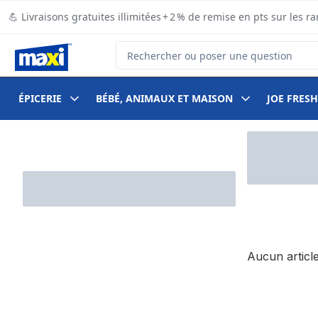
Passer au contenu principal
Passer au pied de page
💪 Livraisons gratuites illimitées + 2 % de remise en pts sur le
Rechercher des produits
ÉPICERIE
BÉBÉ, ANIMAUX ET MAISON
JOE FRESH
Passer au filtrage du contenu
Aucun article