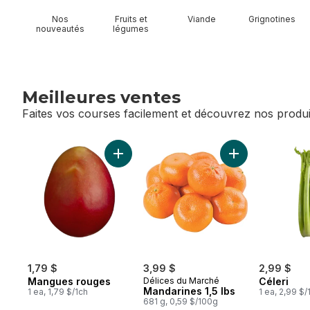
Nos
Fruits et
Viande
Grignotines
nouveautés
légumes
Meilleures ventes
Faites vos courses facilement et découvrez nos produi
sauter Meilleures ventes
Ajouter Mangues rouges au panier
Ajouter Mandarin
1,79 $
3,99 $
2,99 $
Mangues rouges
Délices du Marché
Céleri
Mandarines 1,5 lbs
1 ea, 1,79 $/1ch
1 ea, 2,99 $/
681 g, 0,59 $/100g