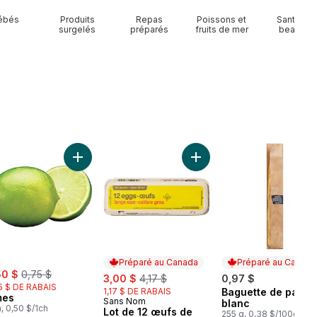
ébés
Produits
Repas
Poissons et
Santé et
surgelés
préparés
fruits de mer
beauté
Concombres anglais au panier
Ajouter Limes au panier
Ajouter Lot de 12 œufs de
Préparé au Canada
Préparé au Canada
e:
, formerly:
50 $
0,75 $
sale:
, formerly:
3,00 $
4,17 $
0,97 $
5 $ DE RABAIS
1,17 $ DE RABAIS
Baguette de pain
Préparé au Cana
mes
Sans Nom
Préparé au Canada
blanc
a, 0,50 $/1ch
Lot de 12 œufs de
255 g, 0,38 $/100g