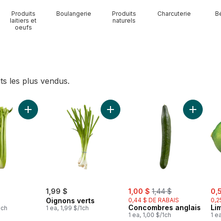
Produits
Boulangerie
Produits
Charcuterie
B
laitiers et
naturels
oeufs
ts les plus vendus.
es 1,5 lbs au panier
Ajouter Céleri au panier
Ajouter Oignons verts au panier
Ajouter 
sale:
, formerly:
sal
1,99 $
1,00 $
1,44 $
0,
Oignons verts
0,44 $ DE RABAIS
0,2
Concombres anglais
Li
1ch
1 ea, 1,99 $/1ch
1 ea, 1,00 $/1ch
1 e