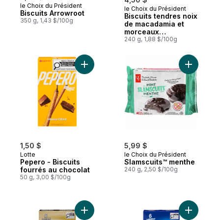
le Choix du Président
le Choix du Président
Préparé au Canada
Biscuits Arrowroot
Biscuits tendres noix
350 g, 1,43 $/100g
de macadamia et
morceaux
chocolatés blancs
240 g, 1,88 $/100g
Ajouter Pepero - Biscuits fourrés au choco
Ajouter S
1,50 $
5,99 $
Lotte
le Choix du Président
Pepero - Biscuits
Slamscuits™ menthe
fourrés au chocolat
240 g, 2,50 $/100g
50 g, 3,00 $/100g
Ajouter Mmm Mini biscuits à saveur de vani
Ajouter M