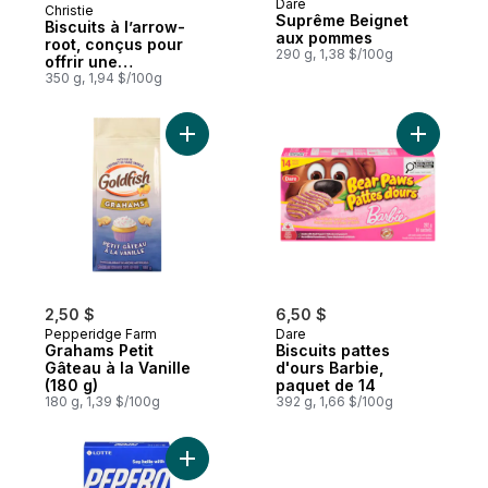
Dare
Christie
Préparé au Canada
Suprême Beignet
Biscuits à l’arrow-
aux pommes
root, conçus pour
290 g, 1,38 $/100g
offrir une
expérience plus
350 g, 1,94 $/100g
douce et fondante
Ajouter Grahams Petit Gâteau à la Vanille 
2,50 $
6,50 $
Pepperidge Farm
Dare
Grahams Petit
Biscuits pattes
Gâteau à la Vanille
d'ours Barbie,
(180 g)
paquet de 14
180 g, 1,39 $/100g
392 g, 1,66 $/100g
Ajouter Pepero - Biscuits au chocolat au 