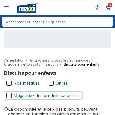
Passer au contenu principal
Passer au pied de page
0
Rechercher des produits
Alimentation
Grignotines, croustilles et friandises
Craquelins et biscuits
Biscuits
Biscuits pour enfants
Biscuits pour enfants
Nos marques
Offres
Magasinez des produits canadiens
La disponibilité et le prix des produits peuvent
changer en fonction des offres disponibles au