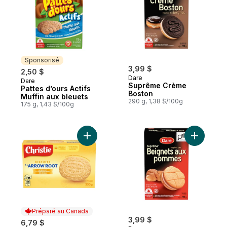
Sponsorisé
3,99 $
2,50 $
Dare
Dare
Sponsorisé
Suprême Crème
Pattes d’ours Actifs
Boston
Muffin aux bleuets
290 g, 1,38 $/100g
175 g, 1,43 $/100g
Ajouter Biscuits à l’arrow-root, conçus po
Ajouter S
Préparé au Canada
3,99 $
6,79 $