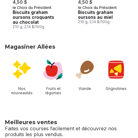
4,50 $
4,50 $
le Choix du Président
le Choix du Président
Préparé au Canada
Préparé au Canada
Biscuits graham
Biscuits graham
oursons croquants
oursons au miel
au chocolat
210 g, 2,14 $/100g
210 g, 2,14 $/100g
Magasiner Allées
sauter Magasiner Allées
Nos
Fruits et
Viande
Grignotines
nouveautés
légumes
Meilleures ventes
Faites vos courses facilement et découvrez nos
produits les plus vendus.