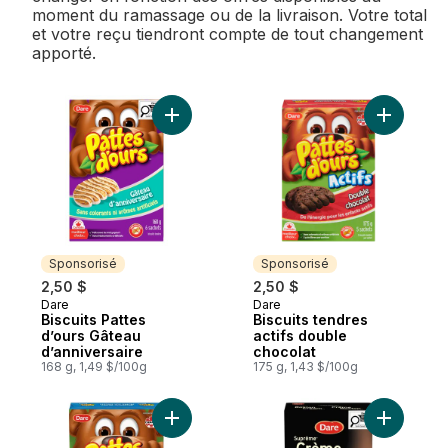
moment du ramassage ou de la livraison. Votre total
et votre reçu tiendront compte de tout changement
apporté.
Ajouter Biscuits Pattes d’ours Gâteau d’an
Ajouter Bi
Sponsorisé
Sponsorisé
2,50 $
2,50 $
Dare
Dare
Sponsorisé
Sponsorisé
Biscuits Pattes
Biscuits tendres
d’ours Gâteau
actifs double
d’anniversaire
chocolat
168 g, 1,49 $/100g
175 g, 1,43 $/100g
Ajouter Pattes d’ours Actifs Muffin aux bl
Ajouter S