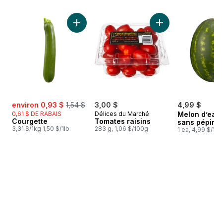
sauter Meilleures ventes
Ajouter Courgette au panier
Ajouter Tomates rai
sale:
, formerly:
environ 0,93 $
1,54 $
3,00 $
4,99 $
0,61 $ DE RABAIS
Délices du Marché
Melon d’eau
Courgette
Tomates raisins
sans pépins
3,31 $/1kg 1,50 $/1lb
283 g, 1,06 $/100g
1 ea, 4,99 $/1ch