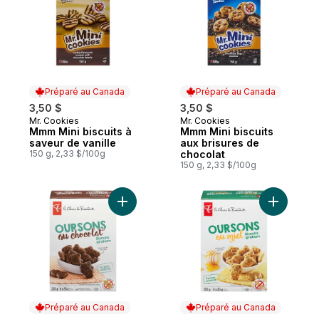
Préparé au Canada
Préparé au Canada
3,50 $
3,50 $
Mr. Cookies
Mr. Cookies
Préparé au Canada
Préparé au Canada
Mmm Mini biscuits à
Mmm Mini biscuits
saveur de vanille
aux brisures de
150 g, 2,33 $/100g
chocolat
150 g, 2,33 $/100g
Ajouter Biscuits graham oursons croquant
Ajouter B
Préparé au Canada
Préparé au Canada