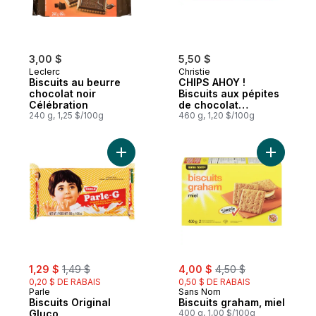
3,00 $
5,50 $
Leclerc
Christie
Biscuits au beurre
CHIPS AHOY !
chocolat noir
Biscuits aux pépites
Célébration
de chocolat
240 g, 1,25 $/100g
originaux, 1
460 g, 1,20 $/100g
emballage
refermable
Ajouter Biscuits Original Gluco au panier
Ajouter Bi
sale:
, formerly:
sale:
, formerly:
1,29 $
1,49 $
4,00 $
4,50 $
0,20 $ DE RABAIS
0,50 $ DE RABAIS
Parle
Sans Nom
Biscuits Original
Biscuits graham, miel
Gluco
400 g, 1,00 $/100g