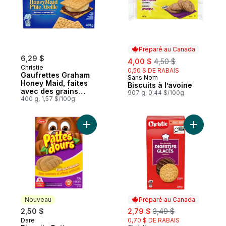
Préparé au Canada
6,29 $
sale:
, formerly:
4,00 $
4,50 $
Christie
0,50 $ DE RABAIS
Gaufrettes Graham
Sans Nom
Préparé au Canada
Honey Maid, faites
Biscuits à l’avoine
avec des grains
907 g, 0,44 $/100g
entiers et du miel
400 g, 1,57 $/100g
véritable
Ajouter Biscuits Pattes d’ours Pain aux b
Ajouter Bi
Nouveau
Préparé au Canada
sale:
, formerly:
2,50 $
2,79 $
3,49 $
Dare
0,70 $ DE RABAIS
Nouveau