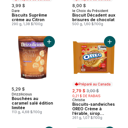
3,99 $
8,00 $
Dare
le Choix du Président
Préparé au Canada
Préparé au Canada
Biscuits Suprême
Biscuit Décadent aux
crème au Citron
brisures de chocolat
290 g, 1,38 $/100g
500 g, 1,60 $/100g
Ajouter Bouchées au caramel salé édition 
Ajouter B
Préparé au Canada
5,29 $
sale:
, formerly:
2,79 $
3,00 $
Drizzilicious
0,21 $ DE RABAIS
Bouchées au
Christie
Préparé au Canada
caramel salé édition
Biscuits-sandwiches
limitée
OREO Crème à
113 g, 4,68 $/100g
l’érable, sirop
d'érable véritable
261 g, 1,07 $/100g