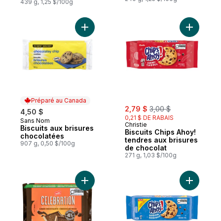
439 g, 1,25 $/100g
Ajouter Biscuits aux brisures chocolatées
Ajouter B
Préparé au Canada
sale:
, formerly:
2,79 $
3,00 $
4,50 $
0,21 $ DE RABAIS
Sans Nom
Préparé au Canada
Christie
Biscuits aux brisures
Biscuits Chips Ahoy!
chocolatées
tendres aux brisures
907 g, 0,50 $/100g
de chocolat
271 g, 1,03 $/100g
Ajouter Biscuits au beurre chocolat noir C
Ajouter C