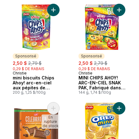
Ajouter mini biscuits Chips Ahoy! arc-en-c
Ajouter M
Sponsorisé
Sponsorisé
sale:
, formerly:
sale:
, formerly:
2,50 $
2,79 $
2,50 $
2,79 $
0,29 $ DE RABAIS
0,29 $ DE RABAIS
Christie
Christie
Sponsorisé
Sponsorisé
mini biscuits Chips
MINI CHIPS AHOY!
Ahoy! arc-en-ciel
ARC-EN-CIEL SNAK
aux pépites de
PAK, Fabriqué dans
chocolat
200 g, 1,25 $/100g
une usine sans
144 g, 1,74 $/100g
arachides
Ajouter Biscuits au beurre chocolat au lait
Ajouter OR
En
rupture
de stock