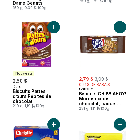
250 g, 1,80 $/100g
Dame Geants
150 g, 0,99 $/100g
Ajouter Biscuits Pattes d’ours Pépites de 
Ajouter B
Nouveau
sale:
, formerly:
2,79 $
3,00 $
2,50 $
0,21 $ DE RABAIS
Dare
Nouveau
Christie
Biscuits Pattes
Biscuits CHIPS AHOY!
d’ours Pépites de
Morceaux de
chocolat
chocolat, paquet
210 g, 1,19 $/100g
refermable
251 g, 1,11 $/100g
Ajouter Gaufrettes Graham Honey Maid, fai
Ajouter Bi