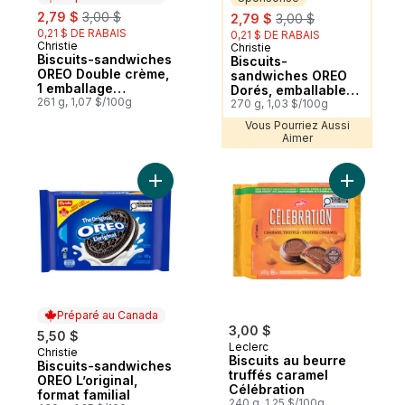
sale:
, formerly:
sale:
, formerly:
2,79 $
3,00 $
2,79 $
3,00 $
0,21 $ DE RABAIS
0,21 $ DE RABAIS
Christie
Préparé au Canada
Christie
Sponsorisé
Biscuits-sandwiches
Biscuits-
OREO Double crème,
sandwiches OREO
1 emballage
Dorés, emballables,
refermable
261 g, 1,07 $/100g
grignotables et
270 g, 1,03 $/100g
toujours trempés
Vous Pourriez Aussi
Aimer
Ajouter Biscuits-sandwiches OREO L’origina
Ajouter Bi
Préparé au Canada
3,00 $
5,50 $
Leclerc
Christie
Préparé au Canada
Biscuits au beurre
Biscuits-sandwiches
truffés caramel
OREO L’original,
Célébration
format familial
240 g, 1,25 $/100g