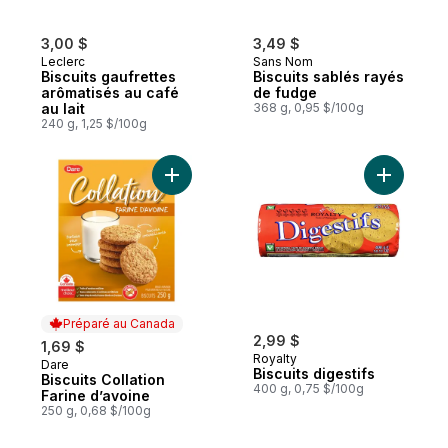
3,00 $
3,49 $
Leclerc
Sans Nom
Biscuits gaufrettes
Biscuits sablés rayés
arômatisés au café
de fudge
au lait
368 g, 0,95 $/100g
240 g, 1,25 $/100g
Ajouter Biscuits Collation Farine d’avoine 
Ajouter Bi
Préparé au Canada
2,99 $
1,69 $
Royalty
Dare
Préparé au Canada
Biscuits digestifs
Biscuits Collation
400 g, 0,75 $/100g
Farine d’avoine
250 g, 0,68 $/100g