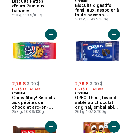
Biscuits Pattes
Christie
Préparé au Canada
Biscuits digestifs
d’ours Pain aux
familiaux, associer à
bananes
toute boisson
210 g, 1,19 $/100g
chaude pour une
300 g, 0,93 $/100g
pause-collation
délicieuse
Ajouter Chips Ahoy! Biscuits aux pépites 
Ajouter O
sale:
, formerly:
sale:
, formerly:
2,79 $
3,00 $
2,79 $
3,00 $
0,21 $ DE RABAIS
0,21 $ DE RABAIS
Christie
Christie
Chips Ahoy! Biscuits
OREO Thins, biscuit
aux pépites de
sablé au chocolat
chocolat arc-en-
original, emballable,
ciel, paquet
258 g, 1,08 $/100g
grignotable et
261 g, 1,07 $/100g
refermable
toujours trempé
Ajouter Fudgee-O biscuits-sandwiches av
Ajouter Bi