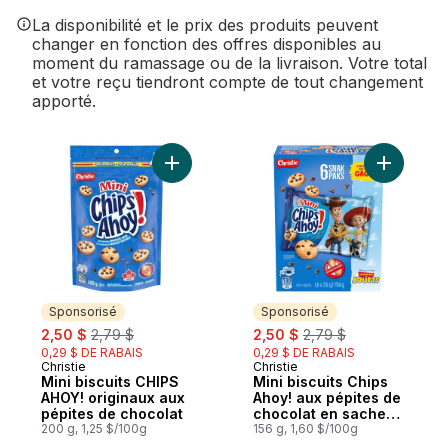
La disponibilité et le prix des produits peuvent
changer en fonction des offres disponibles au
moment du ramassage ou de la livraison. Votre total
et votre reçu tiendront compte de tout changement
apporté.
Ajouter Mini biscuits CHIPS AHOY! origina
Ajouter M
Sponsorisé
Sponsorisé
sale:
, formerly:
sale:
, formerly:
2,50 $
2,79 $
2,50 $
2,79 $
0,29 $ DE RABAIS
0,29 $ DE RABAIS
Christie
Christie
Sponsorisé
Sponsorisé
Mini biscuits CHIPS
Mini biscuits Chips
AHOY! originaux aux
Ahoy! aux pépites de
pépites de chocolat
chocolat en sachets
200 g, 1,25 $/100g
Snak Paks
156 g, 1,60 $/100g