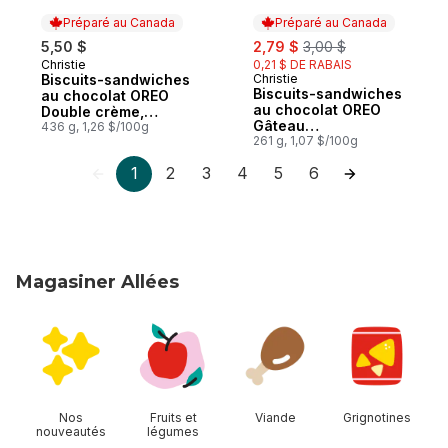
Préparé au Canada
Préparé au Canada
sale:
, formerly:
5,50 $
2,79 $
3,00 $
Christie
0,21 $ DE RABAIS
Préparé au Canada
Biscuits-sandwiches
Christie
Préparé au Canada
Biscuits-sandwiches
au chocolat OREO
au chocolat OREO
Double crème,
Gâteau
format familial
436 g, 1,26 $/100g
d’anniversaire
261 g, 1,07 $/100g
1
2
3
4
5
6
Magasiner Allées
sauter Magasiner Allées
Nos
Fruits et
Viande
Grignotines
nouveautés
légumes