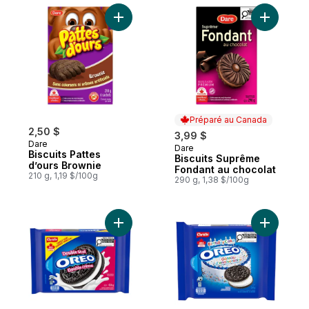
Ajouter Biscuits Pattes d’ours Brownie au 
Ajouter B
Préparé au Canada
2,50 $
3,99 $
Dare
Dare
Préparé au Canada
Biscuits Pattes
Biscuits Suprême
d’ours Brownie
Fondant au chocolat
210 g, 1,19 $/100g
290 g, 1,38 $/100g
Ajouter Biscuits-sandwiches au chocolat 
Ajouter B