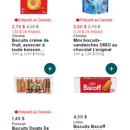
Préparé au Canada
Préparé au Canada
sale:
, formerly:
sale:
, formerly:
2,79 $
4,29 $
2,50 $
2,79 $
1,50 $ DE RABAIS
0,29 $ DE RABAIS
Christie
Christie
Préparé au Canada
Préparé au Canada
Biscuits crème de
Mini biscuits-
fruit, associer à
sandwiches OREO au
toute boisson
chocolat L’original
chaude pour une
300 g, 0,93 $/100g
200 g, 1,25 $/100g
pause-collation
délicieuse
Ajouter Biscuits Doigts De Dame Geants a
Ajouter Bi
Préparé au Canada
4,50 $
1,49 $
Lotus
Proscan
Préparé au Canada
Biscuits Biscoff
Biscuits Doigts De