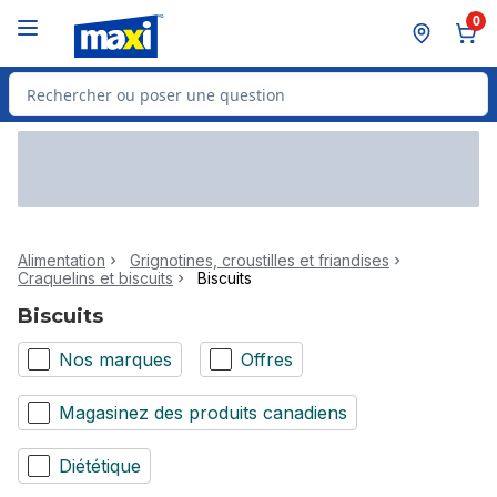
Passer au contenu principal
Passer au pied de page
0
Rechercher des produits
Alimentation
Grignotines, croustilles et friandises
Craquelins et biscuits
Biscuits
Biscuits
Nos marques
Offres
Magasinez des produits canadiens
Diététique