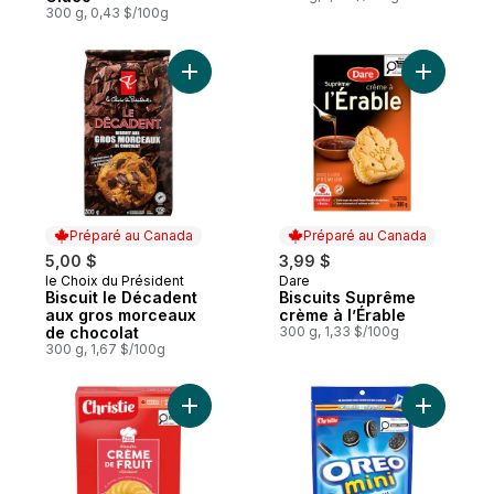
300 g, 0,43 $/100g
Ajouter Biscuit le Décadent aux gros mor
Ajouter B
Préparé au Canada
Préparé au Canada
5,00 $
3,99 $
le Choix du Président
Dare
Préparé au Canada
Préparé au Canada
Biscuit le Décadent
Biscuits Suprême
aux gros morceaux
crème à l’Érable
de chocolat
300 g, 1,33 $/100g
300 g, 1,67 $/100g
Ajouter Biscuits crème de fruit, associer
Ajouter M