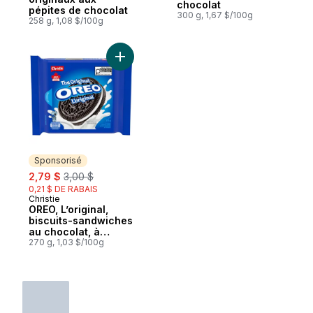
chocolat
pépites de chocolat
300 g, 1,67 $/100g
258 g, 1,08 $/100g
Ajouter OREO, L’original, biscuits-sandwich
Sponsorisé
sale:
, formerly:
2,79 $
3,00 $
0,21 $ DE RABAIS
Christie
Sponsorisé
OREO, L’original,
biscuits-sandwiches
au chocolat, à
emporter, à grignoter
270 g, 1,03 $/100g
et à tremper à l’infini