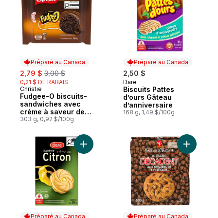
Préparé au Canada
Préparé au Canada
sale:
, formerly:
2,79 $
3,00 $
2,50 $
0,21 $ DE RABAIS
Dare
Préparé au Canada
Christie
Biscuits Pattes
Préparé au Canada
Fudgee-O biscuits-
d’ours Gâteau
sandwiches avec
d’anniversaire
crème à saveur de
168 g, 1,49 $/100g
chocolat
303 g, 0,92 $/100g
Ajouter Biscuits Suprême crème au Citron
Préparé au Canada
Préparé au Canada