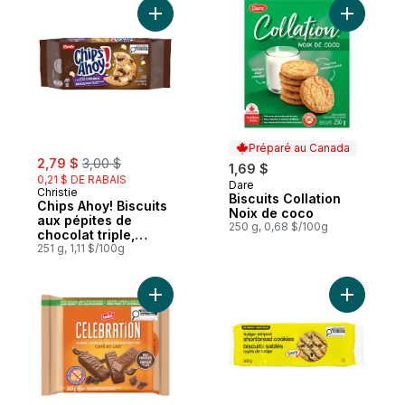
Ajouter Chips Ahoy! Biscuits aux pépites 
Ajouter B
Préparé au Canada
sale:
, formerly:
2,79 $
3,00 $
1,69 $
0,21 $ DE RABAIS
Dare
Préparé au Canada
Christie
Biscuits Collation
Chips Ahoy! Biscuits
Noix de coco
aux pépites de
250 g, 0,68 $/100g
chocolat triple,
paquet refermable
251 g, 1,11 $/100g
Ajouter Biscuits gaufrettes arômatisés au c
Ajouter B