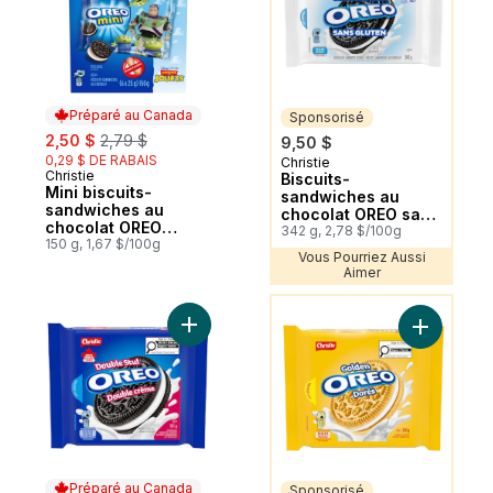
Préparé au Canada
Sponsorisé
sale:
, formerly:
2,50 $
2,79 $
9,50 $
0,29 $ DE RABAIS
Christie
Sponsorisé
Christie
Préparé au Canada
Biscuits-
Mini biscuits-
sandwiches au
sandwiches au
chocolat OREO sans
chocolat OREO
gluten L’original
342 g, 2,78 $/100g
L’original
150 g, 1,67 $/100g
Vous Pourriez Aussi
Aimer
Vous Pourriez Aussi Aimer
Ajouter Biscuits-sandwiches OREO Double
Ajouter B
Préparé au Canada
Sponsorisé