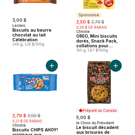
Sponsorisé
3,00 $
sale:
, formerly:
2,50 $
2,79 $
Leclerc
0,29 $ DE RABAIS
Biscuits au beurre
Christie
Sponsorisé
chocolat au lait
OREO, Mini biscuits
Célébration
dorés, Snack Pack,
240 g, 1,25 $/100g
collations pour
l’école
150 g, 1,67 $/100g
Ajouter Biscuits CHIPS AHOY! originaux au
Ajouter L
Préparé au Canada
sale:
, formerly:
2,79 $
3,00 $
5,00 $
0,21 $ DE RABAIS
le Choix du Président
Préparé au Canada
Christie
Le biscuit décadent
Biscuits CHIPS AHOY!
aux brisures de
originaux aux