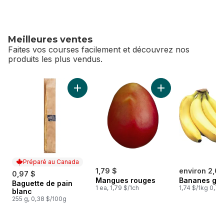
Meilleures ventes
Faites vos courses facilement et découvrez nos
produits les plus vendus.
sauter Meilleures ventes
Ajouter Baguette de pain blanc au panier
Ajouter Mangues r
Préparé au Canada
1,79 $
environ 2,00
0,97 $
Mangues rouges
Bananes gr
Baguette de pain
Préparé au Canada
1 ea, 1,79 $/1ch
1,74 $/1kg 0,79
blanc
255 g, 0,38 $/100g