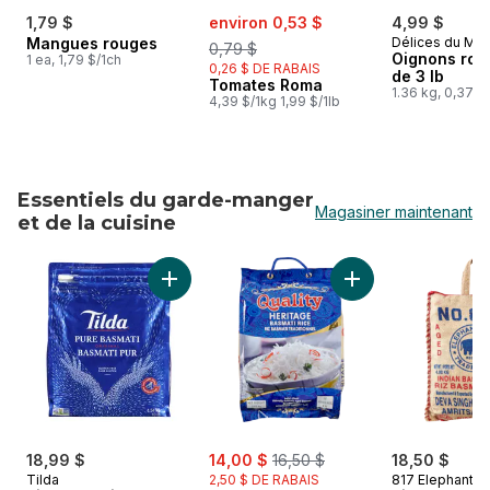
sale:
, formerly:
1,79 $
environ 0,53 $
4,99 $
Mangues rouges
Délices du Ma
0,79 $
Oignons rou
1 ea, 1,79 $/1ch
0,26 $ DE RABAIS
de 3 lb
Tomates Roma
1.36 kg, 0,37 $
4,39 $/1kg 1,99 $/1lb
Essentiels du garde-manger
Magasiner maintenant
et de la cuisine
sauter Essentiels du garde-manger et de la cuisine
Ajouter Riz basmati Pure Original au panier
Ajouter Riz basmati
sale:
, formerly:
18,99 $
14,00 $
16,50 $
18,50 $
Tilda
2,50 $ DE RABAIS
817 Elephant