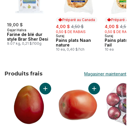
Préparé au Canada
Préparé au
19,00 $
sale:
, formerly:
sale:
, form
4,00 $
4,50 $
4,00 $
4,50 
Gajar Halva
0,50 $ DE RABAIS
0,50 $ DE RABA
Farine de blé dur
Suraj
Suraj
Préparé au Canada
Préparé au
style Brar Sher Desi
Pains plats Naan
Pains plats 
9.07 kg, 0,21 $/100g
nature
l’ail
10 ea, 0,40 $/1ch
10 ea
Produits frais
Magasiner maintenant
sauter Produits frais
Ajouter Mangues rouges au panier
Ajouter Tomates R