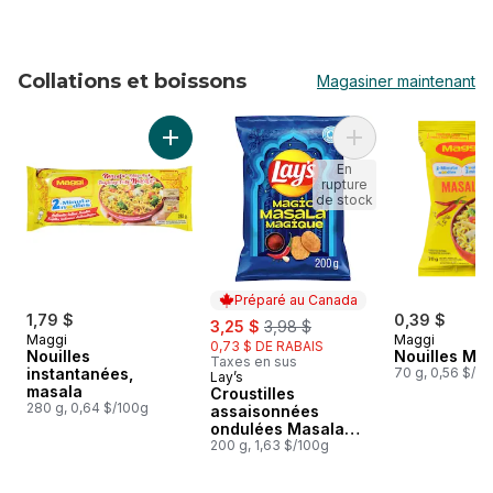
Collations et boissons
Magasiner maintenant
sauter Collations et boissons
Ajouter Nouilles instantanées, masala au pan
Ajouter Croustille
En
rupture
de stock
Préparé au Canada
1,79 $
sale:
, formerly:
0,39 $
3,25 $
3,98 $
Maggi
Maggi
0,73 $ DE RABAIS
Nouilles
Nouilles Ma
Taxes en sus
instantanées,
70 g, 0,56 $/1
Lay’s
Préparé au Canada
masala
Croustilles
280 g, 0,64 $/100g
assaisonnées
ondulées Masala
magique
200 g, 1,63 $/100g