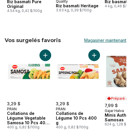
Riz basmati Pure
Quality
Riz basmati 
Riz basmati Heritage
Original
4 kg, 0,46 $/1
3.63 kg, 0,39 $/100g
4.54 kg, 0,42 $/100g
Vos surgelés favoris
Magasiner maintenant
sauter Vos surgelés favoris
Ajouter Collations de Légume Vegetable Sa
Ajouter Collations
Préparé au
3,29 $
3,29 $
7,99 $
PRAN
PRAN
Gajar Halva
Préparé au
Collations de
Collations de
Minis Authe
Légume Vegetable
Légume 10 Pcs 400
Samosas
Samosa 10 Pcs 400
g
624 g, 1,28 $/1
g
400 g, 0,82 $/100g
400 g, 0,82 $/100g