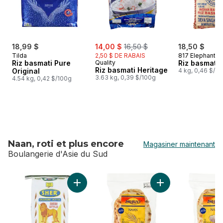
sale:
, formerly:
18,99 $
14,00 $
16,50 $
18,50 $
Tilda
2,50 $ DE RABAIS
817 Elephant
Riz basmati Pure
Quality
Riz basmati 
Riz basmati Heritage
Original
4 kg, 0,46 $/1
3.63 kg, 0,39 $/100g
4.54 kg, 0,42 $/100g
Naan, roti et plus encore
Magasiner maintenant
Boulangerie d'Asie du Sud
sauter Naan, roti et plus encore
Ajouter Farine de blé dur style Brar Sher Des
Ajouter Pains plats