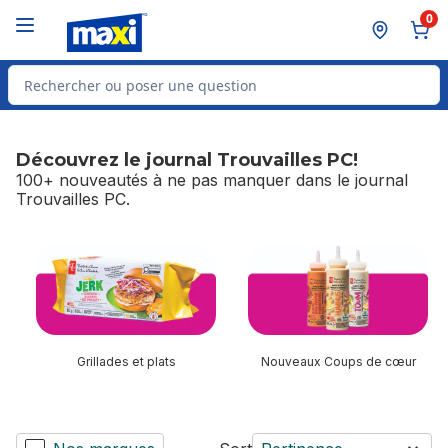
Passer au contenu principal
Passer au pied de page
0
Rechercher des produits
Découvrez le journal Trouvailles PC!
100+ nouveautés à ne pas manquer dans le journal
Trouvailles PC.
sauter Découvrez le journal Trouvailles PC!
Grillades et plats
Nouveaux Coups de cœur