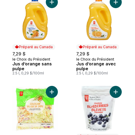
Ajouter Jus d’orange sans pulpe au panie
Ajouter J
Préparé au Canada
Préparé au Canada
7,29 $
7,29 $
le Choix du Président
le Choix du Président
Préparé au Canada
Préparé au Canada
Jus d’orange sans
Jus d’orange avec
pulpe
pulpe
2.5 l, 0,29 $/100ml
2.5 l, 0,29 $/100ml
Ajouter Salade de chou au panier
Ajouter Bl