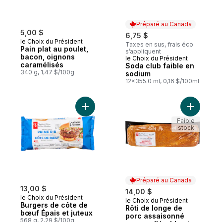
Préparé au Canada
5,00 $
6,75 $
le Choix du Président
Taxes en sus, frais éco
Pain plat au poulet,
s’appliquent
bacon, oignons
le Choix du Président
Préparé au Canada
caramélisés
Soda club faible en
340 g, 1,47 $/100g
sodium
12x355.0 ml, 0,16 $/100ml
Ajouter Burgers de côte de bœuf Épais et
Ajouter R
Faible
stock
Préparé au Canada
13,00 $
14,00 $
le Choix du Président
le Choix du Président
Préparé au Canada
Burgers de côte de
Rôti de longe de
bœuf Épais et juteux
porc assaisonné
568 g, 2,29 $/100g