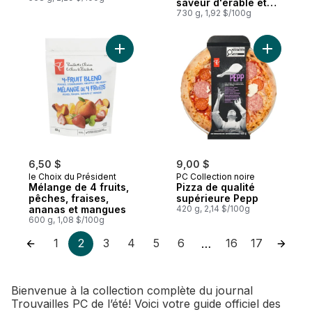
saveur d'érable et
de pomme
730 g, 1,92 $/100g
Ajouter Mélange de 4 fruits, pêches, frai
Ajouter P
6,50 $
9,00 $
le Choix du Président
PC Collection noire
Mélange de 4 fruits,
Pizza de qualité
pêches, fraises,
supérieure Pepp
ananas et mangues
420 g, 2,14 $/100g
600 g, 1,08 $/100g
1
2
3
4
5
6
16
17
…
Bienvenue à la collection complète du journal
Trouvailles PC de l’été! Voici votre guide officiel des