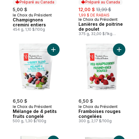
Préparé au Canada
Préparé au Canada
sale:
, formerly:
5,00 $
12,00 $
13,99 $
le Choix du Président
1,99 $ DE RABAIS
Préparé au Canada
Champignons
le Choix du Président
Préparé au Canada
Lanières de poitrine
cremini entiers
de poulet
454 g, 1,10 $/100g
375 g, 32,00 $/1kg
3,20 $/100g
Ajouter Mélange de 4 petits fruits congel
Ajouter F
6,50 $
6,50 $
le Choix du Président
le Choix du Président
Mélange de 4 petits
Framboises rouges
fruits congelé
congelées
500 g, 1,30 $/100g
300 g, 2,17 $/100g