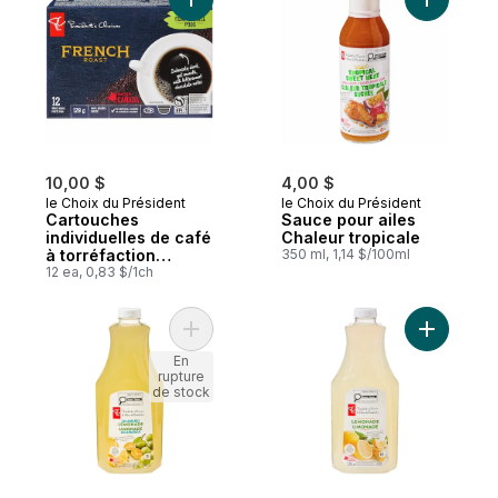
Ajouter Cartouches individuelles de café à
Ajouter S
10,00 $
4,00 $
le Choix du Président
le Choix du Président
Cartouches
Sauce pour ailes
individuelles de café
Chaleur tropicale
à torréfaction
350 ml, 1,14 $/100ml
française
12 ea, 0,83 $/1ch
Ajouter Limonade calamondin au panier
Ajouter L
En
rupture
de stock