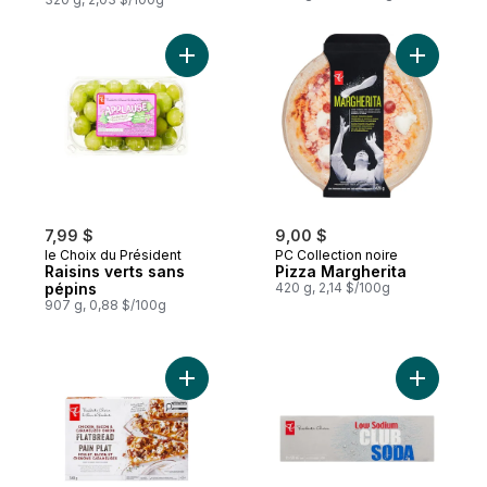
Ajouter Raisins verts sans pépins au panie
Ajouter P
7,99 $
9,00 $
le Choix du Président
PC Collection noire
Raisins verts sans
Pizza Margherita
pépins
420 g, 2,14 $/100g
907 g, 0,88 $/100g
Ajouter Pain plat au poulet, bacon, oigno
Ajouter S