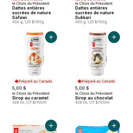
le Choix du Président
le Choix du Président
Coup de cœur
Coup de cœur
Dattes entières
Dattes entières
sucrées de nature
sucrées de nature
Safawi
Sukkari
400 g, 1,25 $/100g
400 g, 1,25 $/100g
Ajouter Sirop au caramel au panier
Ajouter S
Préparé au Canada
Préparé au Canada
5,00 $
5,00 $
le Choix du Président
le Choix du Président
Préparé au Canada
Préparé au Canada
Sirop au caramel
Sirop au chocolat
428 ml, 1,17 $/100ml
428 ml, 1,17 $/100ml
Ajouter Poulet à l'orange au panier
Ajouter Co