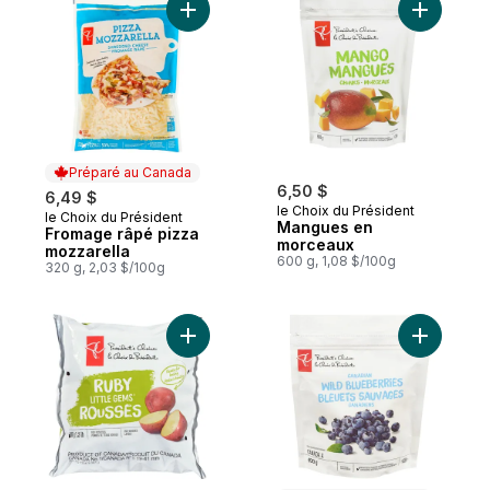
Ajouter Fromage râpé pizza mozzarella a
Préparé au Canada
6,50 $
6,49 $
le Choix du Président
le Choix du Président
Préparé au Canada
Mangues en
Fromage râpé pizza
morceaux
mozzarella
600 g, 1,08 $/100g
320 g, 2,03 $/100g
Ajouter Pomme Terre Mini Rousses au pan
Ajouter B