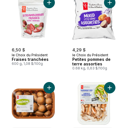
Ajouter Fraises tranchées au panier
Ajouter P
6,50 $
4,29 $
le Choix du Président
le Choix du Président
Fraises tranchées
Petites pommes de
600 g, 1,08 $/100g
terre assorties
0.68 kg, 0,63 $/100g
Ajouter Champignons cremini entiers au p
Ajouter L