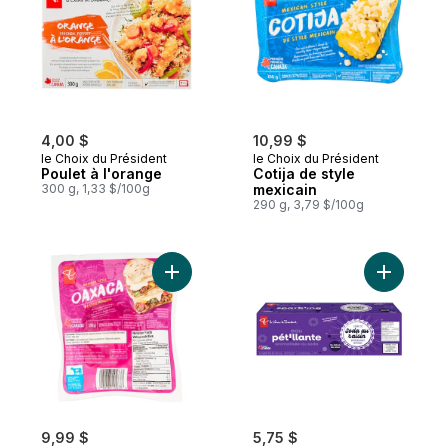
4,00 $
10,99 $
le Choix du Président
le Choix du Président
Poulet à l'orange
Cotija de style
300 g, 1,33 $/100g
mexicain
290 g, 3,79 $/100g
Ajouter Oaxaca de style mexicain au pani
Ajouter E
9,99 $
5,75 $