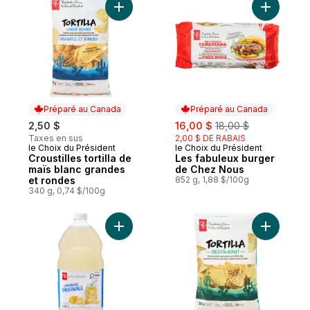
Ajouter L
Préparé au Canada
Préparé au Canada
sale:
, formerly:
2,50 $
16,00 $
18,00 $
Taxes en sus
2,00 $ DE RABAIS
le Choix du Président
le Choix du Président
Préparé au Canada
Préparé au Canada
Croustilles tortilla de
Les fabuleux burger
maïs blanc grandes
de Chez Nous
et rondes
852 g, 1,88 $/100g
340 g, 0,74 $/100g
Ajouter Limonade originale au panier
Ajouter Cr