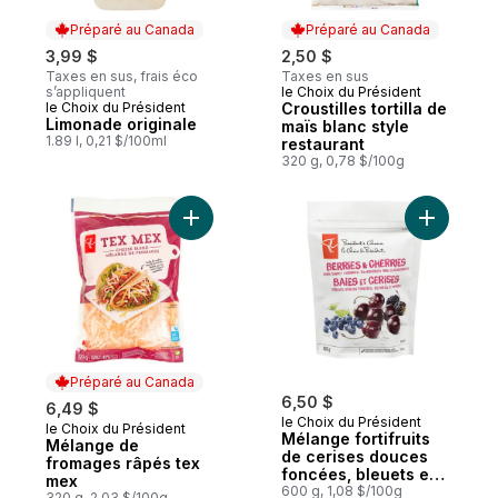
Préparé au Canada
Préparé au Canada
3,99 $
2,50 $
Taxes en sus, frais éco
Taxes en sus
s’appliquent
le Choix du Président
Préparé au Canada
le Choix du Président
Croustilles tortilla de
Préparé au Canada
Limonade originale
maïs blanc style
1.89 l, 0,21 $/100ml
restaurant
320 g, 0,78 $/100g
Ajouter Mélange de fromages râpés tex 
Ajouter M
Préparé au Canada
6,50 $
6,49 $
le Choix du Président
le Choix du Président
Préparé au Canada
Mélange fortifruits
Mélange de
de cerises douces
fromages râpés tex
foncées, bleuets et
mex
mûres, surgelé
600 g, 1,08 $/100g
320 g, 2,03 $/100g