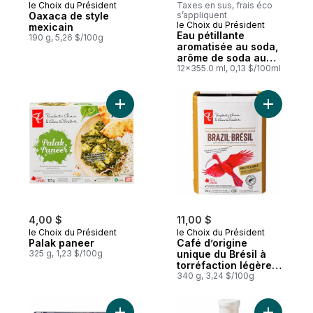
le Choix du Président
Taxes en sus, frais éco
Oaxaca de style
s’appliquent
le Choix du Président
mexicain
Eau pétillante
190 g, 5,26 $/100g
aromatisée au soda,
arôme de soda au
raisin, 12 canettes
12x355.0 ml, 0,13 $/100ml
Ajouter Palak paneer au panier
Ajouter Ca
4,00 $
11,00 $
le Choix du Président
le Choix du Président
Palak paneer
Café d’origine
325 g, 1,23 $/100g
unique du Brésil à
torréfaction légère,
mouture fine
340 g, 3,24 $/100g