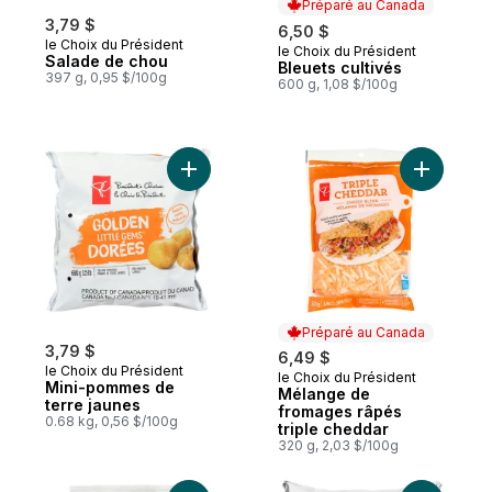
Préparé au Canada
3,79 $
6,50 $
le Choix du Président
le Choix du Président
Préparé au Canada
Salade de chou
Bleuets cultivés
397 g, 0,95 $/100g
600 g, 1,08 $/100g
Ajouter M
Ajouter Mini-pommes d
Préparé au Canada
3,79 $
6,49 $
le Choix du Président
le Choix du Président
Préparé au Canada
Mini-pommes de
Mélange de
terre jaunes
fromages râpés
0.68 kg, 0,56 $/100g
triple cheddar
320 g, 2,03 $/100g