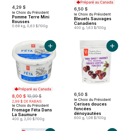
Préparé au Canada
4,29 $
6,50 $
le Choix du Président
le Choix du Président
Préparé au Canada
Pomme Terre Mini
Bleuets Sauvages
Rousses
Canadiens
0.68 kg, 0,63 $/100g
400 g, 1,63 $/100g
Ajouter Fromage Féta Dans La Saumure au
Ajouter C
Préparé au Canada
sale:
, formerly:
6,50 $
8,00 $
10,99 $
le Choix du Président
2,99 $ DE RABAIS
Cerises douces
le Choix du Président
Préparé au Canada
foncées
Fromage Féta Dans
dénoyautées
La Saumure
600 g, 1,08 $/100g
400 g, 2,00 $/100g