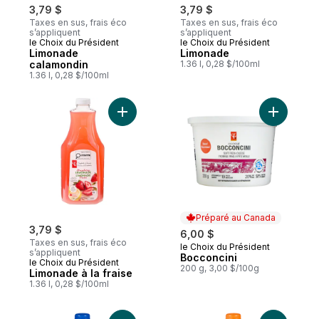
3,79 $
3,79 $
Taxes en sus, frais éco
Taxes en sus, frais éco
s’appliquent
s’appliquent
le Choix du Président
le Choix du Président
Limonade
Limonade
calamondin
1.36 l, 0,28 $/100ml
1.36 l, 0,28 $/100ml
Ajouter Limonade à la fraise au panier
Ajouter B
Préparé au Canada
3,79 $
6,00 $
Taxes en sus, frais éco
le Choix du Président
Préparé au Canada
s’appliquent
Bocconcini
le Choix du Président
200 g, 3,00 $/100g
Limonade à la fraise
1.36 l, 0,28 $/100ml