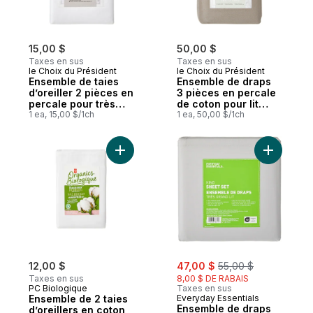
15,00 $
50,00 $
Taxes en sus
Taxes en sus
le Choix du Président
le Choix du Président
Ensemble de taies
Ensemble de draps
d’oreiller 2 pièces en
3 pièces en percale
percale pour très
de coton pour lit
grand lit
1 ea, 15,00 $/1ch
simple – brume
1 ea, 50,00 $/1ch
Ajouter Ensemble de 2 taies d’oreillers en
Ajouter E
sale:
, formerly:
12,00 $
47,00 $
55,00 $
Taxes en sus
8,00 $ DE RABAIS
PC Biologique
Taxes en sus
Ensemble de 2 taies
Everyday Essentials
Ensemble de draps
d’oreillers en coton