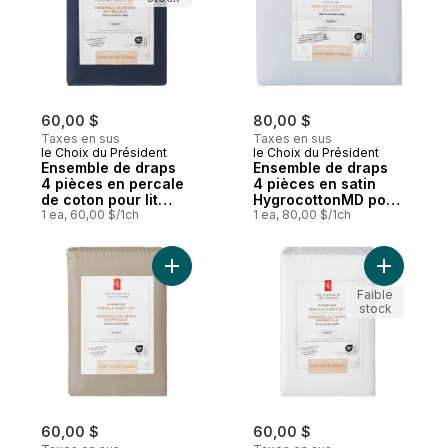
60,00 $
80,00 $
Taxes en sus
Taxes en sus
le Choix du Président
le Choix du Président
Ensemble de draps
Ensemble de draps
4 pièces en percale
4 pièces en satin
de coton pour lit
HygrocottonMD pour
double
1 ea, 60,00 $/1ch
grand lit – bleu ciel
1 ea, 80,00 $/1ch
Ajouter Ensemble de draps 4 pièces en pe
Ajouter E
Faible
stock
60,00 $
60,00 $