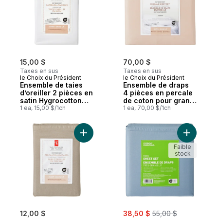
15,00 $
70,00 $
Taxes en sus
Taxes en sus
le Choix du Président
le Choix du Président
Ensemble de taies
Ensemble de draps
d’oreiller 2 pièces en
4 pièces en percale
satin HygrocottonMD
de coton pour grand
pour grand lit
1 ea, 15,00 $/1ch
lit – rose pâle
1 ea, 70,00 $/1ch
Ajouter Ensemble de taies d’oreiller 2 piè
Ajouter E
Faible
stock
sale:
, formerly:
12,00 $
38,50 $
55,00 $