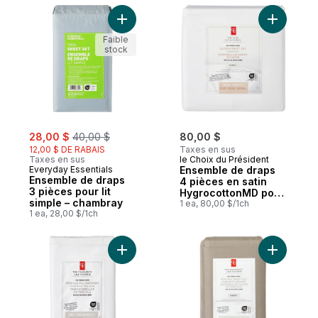
Ajouter Ensemble de draps 3 pièces pour 
Ajouter E
Faible
stock
sale:
, formerly:
28,00 $
40,00 $
80,00 $
12,00 $ DE RABAIS
Taxes en sus
Taxes en sus
le Choix du Président
Everyday Essentials
Ensemble de draps
Ensemble de draps
4 pièces en satin
3 pièces pour lit
HygrocottonMD pour
simple – chambray
grand lit – blanc
1 ea, 80,00 $/1ch
1 ea, 28,00 $/1ch
Ajouter Ensemble de taies d’oreiller 2 piè
Ajouter E