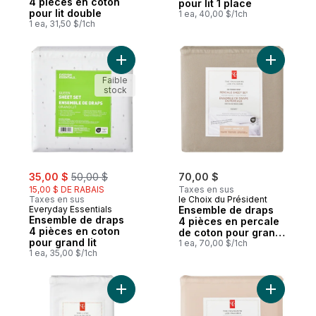
4 pièces en coton
pour lit 1 place
pour lit double
1 ea, 40,00 $/1ch
1 ea, 31,50 $/1ch
Ajouter Ensemble de draps 4 pièces en co
Ajouter E
Faible
stock
sale:
, formerly:
35,00 $
50,00 $
70,00 $
15,00 $ DE RABAIS
Taxes en sus
Taxes en sus
le Choix du Président
Everyday Essentials
Ensemble de draps
Ensemble de draps
4 pièces en percale
4 pièces en coton
de coton pour grand
pour grand lit
lit – brume
1 ea, 70,00 $/1ch
1 ea, 35,00 $/1ch
Ajouter Ensemble de taies d’oreiller 2 pi
Ajouter E