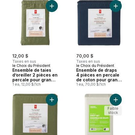
Ajouter Ensemble de taies d’oreiller 2 piè
Ajouter E
12,00 $
70,00 $
Taxes en sus
Taxes en sus
le Choix du Président
le Choix du Président
Ensemble de taies
Ensemble de draps
d’oreiller 2 pièces en
4 pièces en percale
percale pour grand
de coton pour grand
lit
1 ea, 12,00 $/1ch
lit
1 ea, 70,00 $/1ch
Ajouter Ensemble de draps 4 pièces en pe
Faible
stock