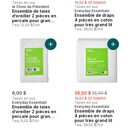
Taxes en sus
16,50 $ DE RABAIS
le Choix du Président
Taxes en sus
Ensemble de taies
Everyday Essentials
Ensemble de draps
d’oreiller 2 pièces en
4 pièces en coton
percale pour grand
pour très grand lit
lit
1 ea, 12,00 $/1ch
1 ea, 38,50 $/1ch
Ajouter Ensemble de taies d’oreiller 2 piè
Ajouter E
sale:
, formerly:
6,00 $
38,50 $
55,00 $
Taxes en sus
16,50 $ DE RABAIS
Everyday Essentials
Taxes en sus
Ensemble de taies
Everyday Essentials
Ensemble de draps
d’oreiller 2 pièces en
4 pièces en coton
percale pour grand
pour très grand lit
lit
1 ea, 6,00 $/1ch
1 ea, 38,50 $/1ch