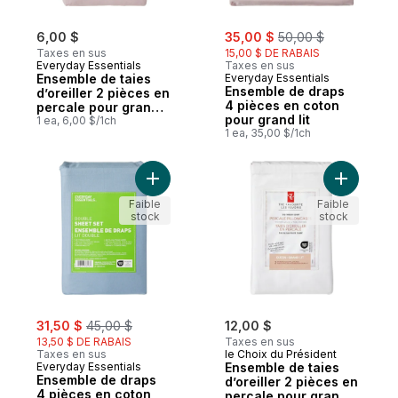
sale:
, formerly:
6,00 $
35,00 $
50,00 $
Taxes en sus
15,00 $ DE RABAIS
Everyday Essentials
Taxes en sus
Ensemble de taies
Everyday Essentials
Ensemble de draps
d’oreiller 2 pièces en
4 pièces en coton
percale pour grand
pour grand lit
lit
1 ea, 6,00 $/1ch
1 ea, 35,00 $/1ch
Ajouter Ensemble de draps 4 pièces en co
Ajouter En
Faible
Faible
stock
stock
sale:
, formerly:
31,50 $
45,00 $
12,00 $
13,50 $ DE RABAIS
Taxes en sus
Taxes en sus
le Choix du Président
Everyday Essentials
Ensemble de taies
Ensemble de draps
d’oreiller 2 pièces en
4 pièces en coton
percale pour grand