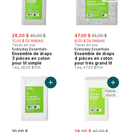
sale:
, formerly:
sale:
, formerly:
28,00 $
40,00 $
47,00 $
55,00 $
12,00 $ DE RABAIS
8,00 $ DE RABAIS
Taxes en sus
Taxes en sus
Everyday Essentials
Everyday Essentials
Ensemble de draps
Ensemble de draps
3 pièces en coton
4 pièces en coton
pour lit simple
pour très grand lit
1 ea, 28,00 $/1ch
1 ea, 47,00 $/1ch
Ajouter Ensemble de taies d’oreiller 2 piè
Ajouter E
Faible
stock
sale:
, formerly:
10,00 $
28,00 $
40,00 $