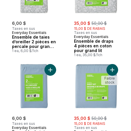
sale:
, formerly:
6,00 $
35,00 $
50,00 $
Taxes en sus
15,00 $ DE RABAIS
Everyday Essentials
Taxes en sus
Ensemble de taies
Everyday Essentials
Ensemble de draps
d’oreiller 2 pièces en
4 pièces en coton
percale pour grand
pour grand lit
lit
1 ea, 6,00 $/1ch
1 ea, 35,00 $/1ch
Ajouter Ensemble de taies d’oreiller 2 piè
Ajouter E
Faible
stock
sale:
, formerly:
6,00 $
35,00 $
50,00 $
Taxes en sus
15,00 $ DE RABAIS
Everyday Essentials
Taxes en sus