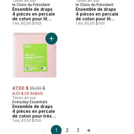
Taxes en sus
Taxes en sus
le Choix du Président
le Choix du Président
Ensemble de draps
Ensemble de draps
4 pièces en percale
4 pièces en percale
de coton pour lit
de coton pour lit
double
1 ea, 60,00 $/1ch
double
1 ea, 60,00 $/1ch
sale:
, formerly:
47,00 $
55,00 $
8,00 $ DE RABAIS
Taxes en sus
Everyday Essentials
Ensemble de draps
4 pièces en percale
de coton pour très
grand lit
1 ea, 47,00 $/1ch
1
2
3