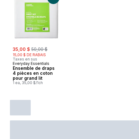
sale:
, formerly:
35,00 $
50,00 $
15,00 $ DE RABAIS
Taxes en sus
Everyday Essentials
Ensemble de draps
4 pièces en coton
pour grand lit
1 ea, 35,00 $/1ch