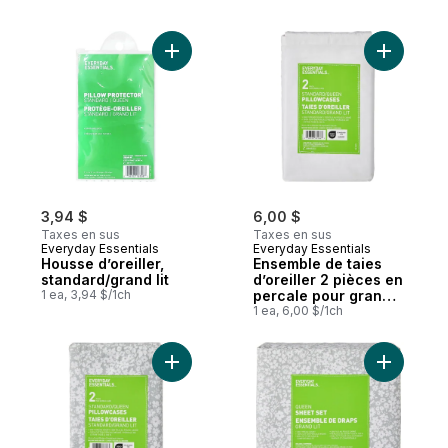
Ajouter Housse d’oreiller, standard/grand l
Ajouter En
3,94 $
6,00 $
Taxes en sus
Taxes en sus
Everyday Essentials
Everyday Essentials
Housse d’oreiller,
Ensemble de taies
standard/grand lit
d’oreiller 2 pièces en
1 ea, 3,94 $/1ch
percale pour grand
lit, blanc
1 ea, 6,00 $/1ch
Ajouter Ensemble de taies d’oreiller 2 piè
Ajouter E