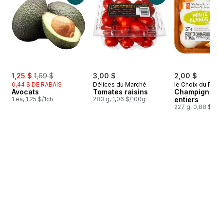
sale:
, formerly:
1,25 $
1,69 $
3,00 $
2,00 $
0,44 $ DE RABAIS
Délices du Marché
le Choix du Pré
Avocats
Tomates raisins
Champignon
1 ea, 1,25 $/1ch
283 g, 1,06 $/100g
entiers
227 g, 0,88 $/