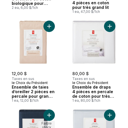
4 pièces en coton
biologique pour
pour très grand lit
grand lit – blanc
2 ea, 6,00 $/1ch
1 ea, 47,00 $/1ch
Ajouter Ensemble de taies d’oreiller 2 piè
Ajouter E
12,00 $
80,00 $
Taxes en sus
Taxes en sus
le Choix du Président
le Choix du Président
Ensemble de taies
Ensemble de draps
d’oreiller 2 pièces en
4 pièces en percale
percale pour grand
de coton pour très
lit
1 ea, 12,00 $/1ch
grand lit
1 ea, 80,00 $/1ch
Ajouter Ensemble de draps 4 pièces en pe
Ajouter E
Faible
stock