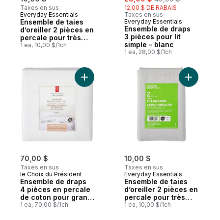
Taxes en sus
12,00 $ DE RABAIS
Everyday Essentials
Taxes en sus
Ensemble de taies
Everyday Essentials
Ensemble de draps
d’oreiller 2 pièces en
3 pièces pour lit
percale pour très
simple – blanc
grand lit
1 ea, 10,00 $/1ch
1 ea, 28,00 $/1ch
Ajouter Ensemble de draps 4 pièces en pe
Ajouter En
70,00 $
10,00 $
Taxes en sus
Taxes en sus
le Choix du Président
Everyday Essentials
Ensemble de draps
Ensemble de taies
4 pièces en percale
d’oreiller 2 pièces en
de coton pour grand
percale pour très
lit
1 ea, 70,00 $/1ch
grand lit
1 ea, 10,00 $/1ch