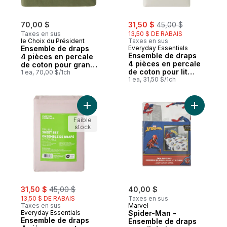
sale:
, formerly:
70,00 $
31,50 $
45,00 $
Taxes en sus
13,50 $ DE RABAIS
le Choix du Président
Taxes en sus
Ensemble de draps
Everyday Essentials
Ensemble de draps
4 pièces en percale
4 pièces en percale
de coton pour grand
de coton pour lit
lit
1 ea, 70,00 $/1ch
double
1 ea, 31,50 $/1ch
Ajouter Ensemble de draps 4 pièces en co
Ajouter S
Faible
stock
sale:
, formerly:
31,50 $
45,00 $
40,00 $
13,50 $ DE RABAIS
Taxes en sus
Taxes en sus
Marvel
Everyday Essentials
Spider-Man -
Ensemble de draps
Ensemble de draps