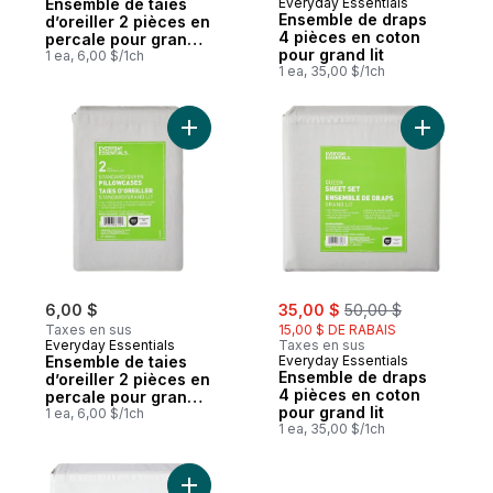
Ensemble de taies
Everyday Essentials
Ensemble de draps
d’oreiller 2 pièces en
4 pièces en coton
percale pour grand
pour grand lit
lit
1 ea, 6,00 $/1ch
1 ea, 35,00 $/1ch
Ajouter Ensemble de taies d’oreiller 2 pièc
Ajouter E
sale:
, formerly:
6,00 $
35,00 $
50,00 $
Taxes en sus
15,00 $ DE RABAIS
Everyday Essentials
Taxes en sus
Ensemble de taies
Everyday Essentials
Ensemble de draps
d’oreiller 2 pièces en
4 pièces en coton
percale pour grand
pour grand lit
lit, gris
1 ea, 6,00 $/1ch
1 ea, 35,00 $/1ch
Ajouter Ensemble de draps 4 pièces en co