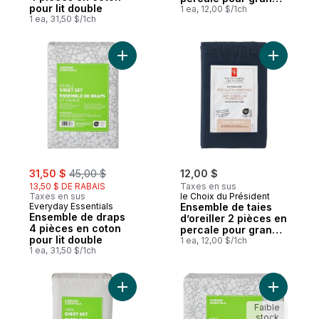
pour lit double
lit
1 ea, 12,00 $/1ch
1 ea, 31,50 $/1ch
Ajouter Ensemble de draps 4 pièces en co
Ajouter En
sale:
, formerly:
31,50 $
45,00 $
12,00 $
13,50 $ DE RABAIS
Taxes en sus
Taxes en sus
le Choix du Président
Everyday Essentials
Ensemble de taies
Ensemble de draps
d’oreiller 2 pièces en
4 pièces en coton
percale pour grand
pour lit double
lit
1 ea, 12,00 $/1ch
1 ea, 31,50 $/1ch
Ajouter Ensemble de draps 3 pièces en cot
Ajouter E
Faible
stock