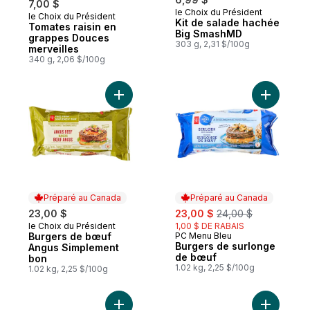
7,00 $
le Choix du Président
le Choix du Président
Coup de cœur
Kit de salade hachée
Tomates raisin en
Big SmashMD
grappes Douces
303 g, 2,31 $/100g
merveilles
340 g, 2,06 $/100g
Ajouter Burgers de bœuf Angus Simpleme
Ajouter B
Préparé au Canada
Préparé au Canada
sale:
, formerly:
23,00 $
23,00 $
24,00 $
le Choix du Président
1,00 $ DE RABAIS
Préparé au Canada
Burgers de bœuf
PC Menu Bleu
Préparé au Canada
Burgers de surlonge
Angus Simplement
de bœuf
bon
1.02 kg, 2,25 $/100g
1.02 kg, 2,25 $/100g
Ajouter Burgers de poulet épais et juteux
Ajouter P