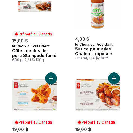
Préparé au Canada
4,00 $
15,00 $
le Choix du Président
le Choix du Président
Préparé au Canada
Sauce pour ailes
Côtes de dos de
Chaleur tropicale
porc Stampede fumé
350 ml, 1,14 $/100ml
680 g, 2,21 $/100g
Ajouter Ailes de poulet à l’américaine dou
Ajouter Ai
Préparé au Canada
Préparé au Canada
19,00 $
19,00 $