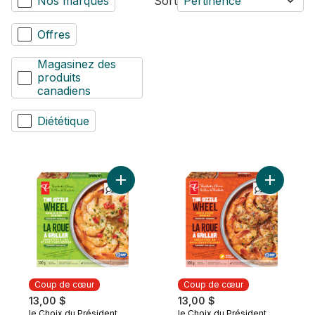
Nos marques
Sort
Pertinence
Offres
Magasinez des
produits
canadiens
Diététique
Ajouter La roue à griller crevettes à l’ail 
Ajouter La
Coup de cœur
Coup de cœur
13,00 $
13,00 $
le Choix du Président
le Choix du Président