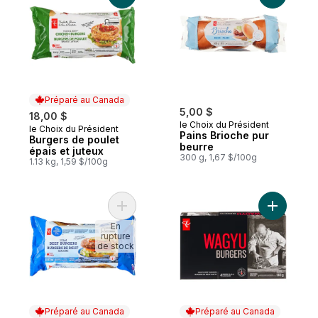
Préparé au Canada
5,00 $
18,00 $
le Choix du Président
le Choix du Président
Préparé au Canada
Pains Brioche pur
Burgers de poulet
beurre
épais et juteux
300 g, 1,67 $/100g
1.13 kg, 1,59 $/100g
Ajouter Burgers de bœuf maigre Menu Ble
Ajouter B
En
rupture
de stock
Préparé au Canada
Préparé au Canada