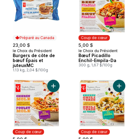
Préparé au Canada
Coup de cœur
23,00 $
5,00 $
le Choix du Président
le Choix du Président
Préparé au Canada
Coup de cœur
Burgers de côte de
Bœuf Picadillo
bœuf Épais et
Enchil-Empila-Da
juteuxMC
300 g, 1,67 $/100g
1.13 kg, 2,04 $/100g
Ajouter Enchil-empilada au poulet mole au
Coup de cœur
Coup de cœur