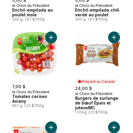
5,00 $
5,00 $
le Choix du Président
le Choix du Président
Coup de cœur
Coup de cœur
Enchil-empilada au
Enchil-empilada chili
poulet mole
verde au poulet
300 g, 1,67 $/100g
300 g, 1,67 $/100g
Ajouter Tomates cerises Axiany au panier
Ajouter B
Préparé au Canada
7,00 $
24,00 $
le Choix du Président
le Choix du Président
Préparé au Canada
Tomates cerises
Burgers de surlonge
Axiany
de bœuf Épais et
567 g, 1,23 $/100g
juteuxMC
1.13 kg, 2,12 $/100g
Ajouter Poulet à l'orange au panier
Ajouter B