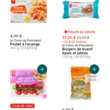
Préparé au Canada
4,00 $
sale:
, formerly:
22,00 $
23,00 $
le Choix du Président
1,00 $ DE RABAIS
Poulet à l'orange
le Choix du Président
Préparé au Canada
300 g, 1,33 $/100g
Burgers de boeuf
épais et juteux
1.36 kg, 1,62 $/100g
Ajouter Tomates raisin en grappes Douces
Ajouter K
Faible
stock
Coup de cœur
6,99 $