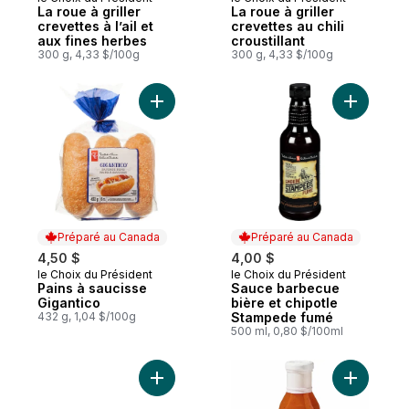
Coup de cœur
Coup de cœur
La roue à griller
La roue à griller
crevettes à l’ail et
crevettes au chili
aux fines herbes
croustillant
300 g, 4,33 $/100g
300 g, 4,33 $/100g
Ajouter Pains à saucisse Gigantico au pan
Ajouter S
Préparé au Canada
Préparé au Canada
4,50 $
4,00 $
le Choix du Président
le Choix du Président
Préparé au Canada
Préparé au Canada
Pains à saucisse
Sauce barbecue
Gigantico
bière et chipotle
432 g, 1,04 $/100g
Stampede fumé
500 ml, 0,80 $/100ml
Ajouter Côtes de dos de porc Stampede 
Ajouter S