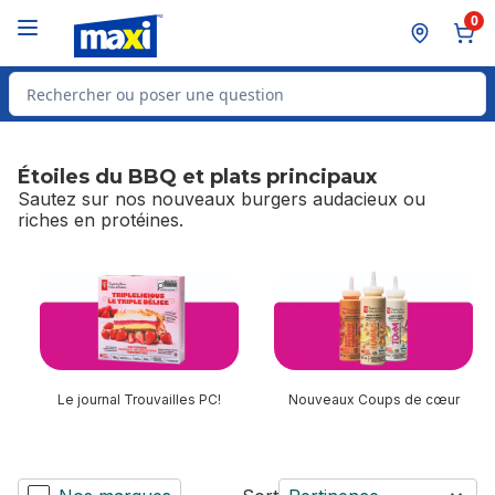
Passer au contenu principal
Passer au pied de page
0
Rechercher des produits
Étoiles du BBQ et plats principaux
Sautez sur nos nouveaux burgers audacieux ou
riches en protéines.
sauter Étoiles du BBQ et plats principaux
Le journal Trouvailles PC!
Nouveaux Coups de cœur