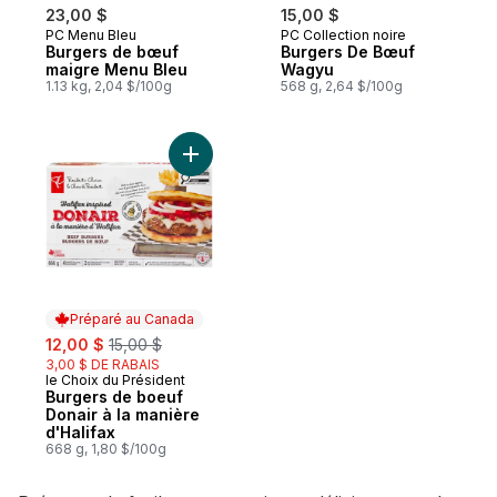
23,00 $
15,00 $
PC Menu Bleu
PC Collection noire
Préparé au Canada
Préparé au Canada
Burgers de bœuf
Burgers De Bœuf
maigre Menu Bleu
Wagyu
1.13 kg, 2,04 $/100g
568 g, 2,64 $/100g
Ajouter Burgers de boeuf Donair à la mani
Préparé au Canada
sale:
, formerly:
12,00 $
15,00 $
3,00 $ DE RABAIS
le Choix du Président
Préparé au Canada
Burgers de boeuf
Donair à la manière
d'Halifax
668 g, 1,80 $/100g