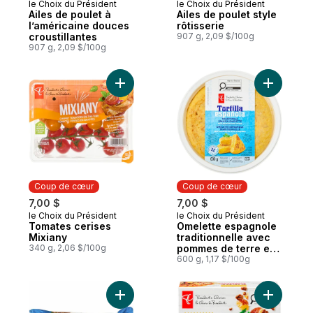
le Choix du Président
le Choix du Président
Préparé au Canada
Préparé au Canada
Ailes de poulet à
Ailes de poulet style
l’américaine douces
rôtisserie
croustillantes
907 g, 2,09 $/100g
907 g, 2,09 $/100g
Ajouter O
Ajouter Tomates cerises Mixiany au pani
Coup de cœur
Coup de cœur
7,00 $
7,00 $
le Choix du Président
le Choix du Président
Coup de cœur
Coup de cœur
Tomates cerises
Omelette espagnole
Mixiany
traditionnelle avec
340 g, 2,06 $/100g
pommes de terre et
oignons
600 g, 1,17 $/100g
Ajouter Burgers de côte de bœuf Épais e
Ajouter B