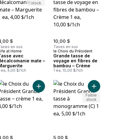
stock
4,00 $
10,00 $
Taxes en sus
Taxes en sus
Life at Home
le Choix du Président
Tasse avec
Grande tasse de
décalcomanie mate –
voyage en fibres de
Marguerite
bambou – Crème
 ea, 4,00 $/1ch
1 ea, 10,00 $/1ch
e (R) au panier
Ajouter Grande tasse − crème au panier
Ajouter Grande tasse
Ajouter Grande tasse de voyage en céramique – Crème au panier
Faible
stock
4,00 $
5,00 $