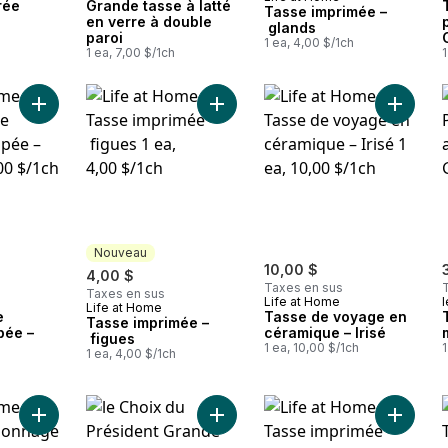
Nouveau
rée
Grande tasse à latté
Tasse imprimée –
en verre à double
glands
paroi
1 ea, 4,00 $/1ch
1 ea, 7,00 $/1ch
1
Ajouter Grande tasse évasée trempée – Gris au panier
Ajouter Tasse imprimée – figues au
Ajouter
Nouveau
10,00 $
4,00 $
Taxes en sus
Taxes en sus
Life at Home
l
Life at Home
Nouveau
e
Tasse de voyage en
Tasse imprimée –
pée –
céramique – Irisé
figues
1 ea, 10,00 $/1ch
1
1 ea, 4,00 $/1ch
Ajouter Tasse à personnage 3D − violet au panier
Ajouter Grande tasse de voyage en
Ajouter 