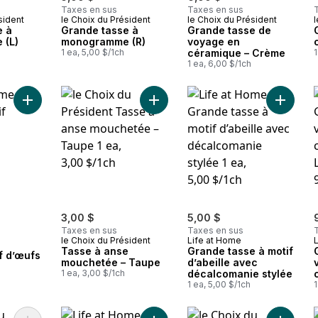
Taxes en sus
Taxes en sus
sident
le Choix du Président
le Choix du Président
l
e à
Grande tasse à
Grande tasse de
 (L)
monogramme (R)
voyage en
1 ea, 5,00 $/1ch
céramique – Crème
1
1 ea, 6,00 $/1ch
Ajouter Tasse à motif d’œufs au panier
Ajouter Tasse à anse mouchetée –
Ajouter 
3,00 $
5,00 $
Taxes en sus
Taxes en sus
le Choix du Président
Life at Home
Tasse à anse
Grande tasse à motif
f d’œufs
mouchetée – Taupe
d’abeille avec
1 ea, 3,00 $/1ch
décalcomanie stylée
1 ea, 5,00 $/1ch
1