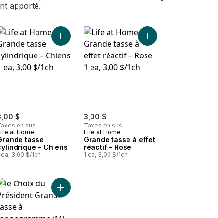
ent apporté.
s au panier
 Grande tasse biseautée en verre à double paroi au panier
Ajouter Grande tasse cylindrique – Chiens au pan
Ajouter Grande tasse à
3,00 $
3,00 $
Taxes en sus
Taxes en sus
Life at Home
Life at Home
Grande tasse
Grande tasse à effet
cylindrique – Chiens
réactif – Rose
 ea, 3,00 $/1ch
1 ea, 3,00 $/1ch
f – Menthe au panier
Grande tasse cylindrique – Plantes au panier
Ajouter Grande tasse à monogramme (M) au pani