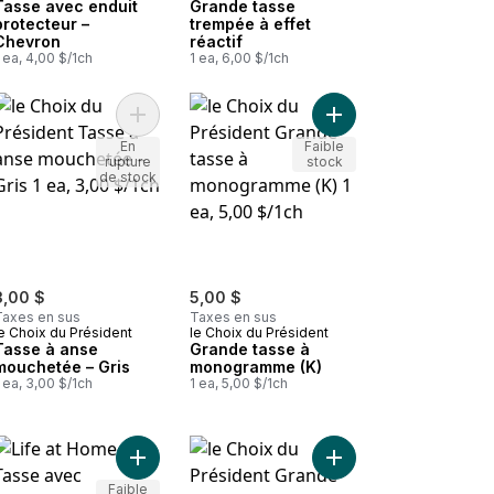
Tasse avec enduit
Grande tasse
protecteur –
trempée à effet
Chevron
réactif
 ea, 4,00 $/1ch
1 ea, 6,00 $/1ch
 panier
 Tasse de voyage en céramique – Irisé au panier
Ajouter Grande tasse
Ajouter Tasse à anse mouchetée – Gris au panier
En
Faible
rupture
stock
de stock
3,00 $
5,00 $
Taxes en sus
Taxes en sus
e Choix du Président
le Choix du Président
Tasse à anse
Grande tasse à
mouchetée – Gris
monogramme (K)
 ea, 3,00 $/1ch
1 ea, 5,00 $/1ch
 céramique – Bleu au panier
Tasse imprimée – fleurs de soucis au panier
Ajouter Tasse avec décalcomanie mate – Marguer
Ajouter Grande tasse
Faible