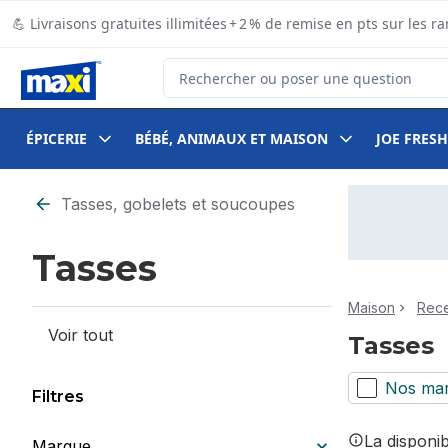
Passer au contenu principal
Passer au pied de page
💪 Livraisons gratuites illimitées + 2 % de remise en pts sur le
Rechercher des produits
ÉPICERIE
BÉBÉ, ANIMAUX ET MAISON
JOE FRESH
Passer au filtrage du contenu
Tasses, gobelets et soucoupes
Tasses
Maison
Rece
Voir tout
Tasses
Nos ma
Filtres
La disponi
Marque