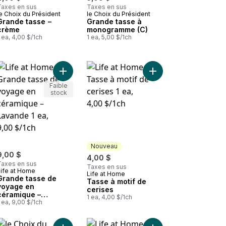
Taxes en sus
Taxes en sus
e Choix du Président
le Choix du Président
Grande tasse −
Grande tasse à
crème
monogramme (C)
 ea, 4,00 $/1ch
1 ea, 5,00 $/1ch
 Taupe au panier
Grande tasse à motif d’abeille avec décalcomanie stylée au panier
Ajouter Grande tasse de voyage en céramique –
Ajouter Tasse à motif 
Faible
stock
Nouveau
9,00 $
4,00 $
Taxes en sus
Taxes en sus
Life at Home
Life at Home
Nouveau
Grande tasse de
Tasse à motif de
voyage en
cerises
céramique –
1 ea, 4,00 $/1ch
Lavande
 ea, 9,00 $/1ch