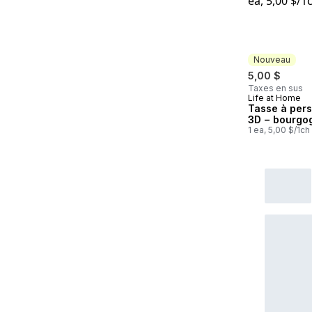
Nouveau
5,00 $
Taxes en sus
Life at Home
Nouveau
Tasse à per
3D − bourgo
1 ea, 5,00 $/1ch