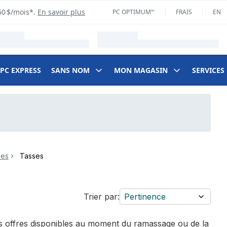
50 $/mois*.
En savoir plus
PC OPTIMUM🅪
FRAIS
EN
 PC EXPRESS
SANS NOM
MON MAGASIN
SERVICES
pes
Tasses
Trier par:
Pertinence
des offres disponibles au moment du ramassage ou de la