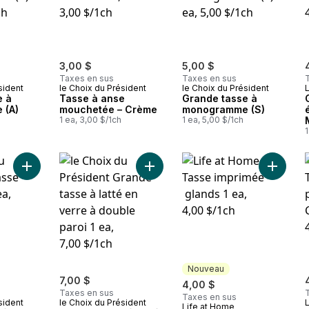
3,00 $
5,00 $
Taxes en sus
Taxes en sus
sident
le Choix du Président
le Choix du Président
e à
Tasse à anse
Grande tasse à
 (A)
mouchetée – Crème
monogramme (S)
1 ea, 3,00 $/1ch
1 ea, 5,00 $/1ch
1
Ajouter Tasse nervurée au panier
Ajouter Grande tasse à latté en ver
Ajouter
Nouveau
7,00 $
4,00 $
Taxes en sus
Taxes en sus
sident
le Choix du Président
Life at Home