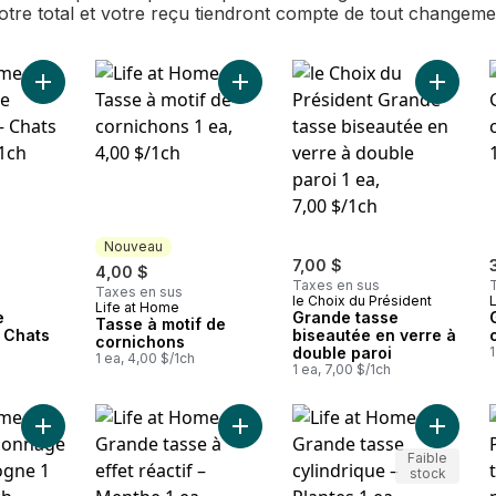
Votre total et votre reçu tiendront compte de tout changem
Ajouter Grande tasse cylindrique – Chats au panier
Ajouter Tasse à motif de cornichon
Ajouter
Nouveau
7,00 $
4,00 $
Taxes en sus
Taxes en sus
le Choix du Président
Life at Home
Nouveau
e
Grande tasse
Tasse à motif de
– Chats
biseautée en verre à
cornichons
double paroi
1
1 ea, 4,00 $/1ch
1 ea, 7,00 $/1ch
Ajouter Tasse à personnage 3D − bourgogne au panier
Ajouter Grande tasse à effet réacti
Ajouter 
Faible
stock