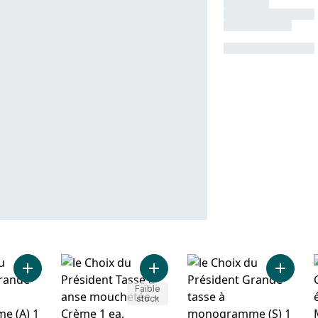
Ajouter Grande tasse à monogramme (A) au panier
Ajouter Tasse à anse mouchetée –
Ajouter
Faible
stock