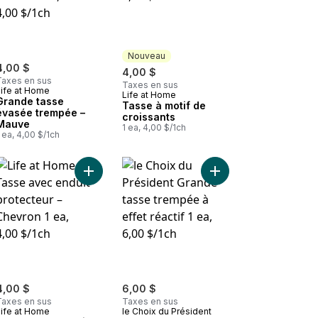
Nouveau
4,00 $
4,00 $
Taxes en sus
Taxes en sus
Life at Home
Life at Home
Nouveau
Grande tasse
Tasse à motif de
évasée trempée –
croissants
Mauve
1 ea, 4,00 $/1ch
 ea, 4,00 $/1ch
re à double paroi au panier
 Tasse imprimée – glands au panier
Ajouter Tasse avec enduit protecteur – Chevron 
Ajouter Grande tasse t
4,00 $
6,00 $
Taxes en sus
Taxes en sus
Life at Home
le Choix du Président