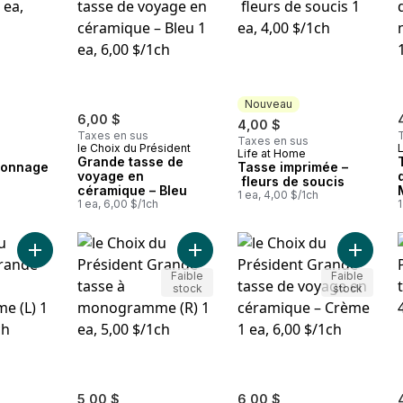
Nouveau
6,00 $
4,00 $
Taxes en sus
Taxes en sus
le Choix du Président
Life at Home
Nouveau
Grande tasse de
sonnage
Tasse imprimée –
voyage en
fleurs de soucis
céramique – Bleu
1 ea, 4,00 $/1ch
1 ea, 6,00 $/1ch
1
Ajouter Grande tasse à monogramme (L) au panier
Ajouter Grande tasse à monogramm
Faible
Faible
stock
stock
5,00 $
6,00 $