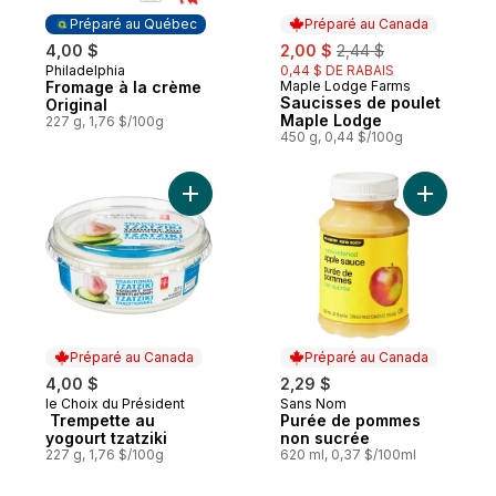
Préparé au Québec
Préparé au Canada
sale:
, formerly:
4,00 $
2,00 $
2,44 $
Philadelphia
0,44 $ DE RABAIS
Préparé au Québec
Fromage à la crème
Maple Lodge Farms
Préparé au Canada
Saucisses de poulet
Original
Maple Lodge
227 g, 1,76 $/100g
450 g, 0,44 $/100g
Ajouter Trempette au yogourt tzatziki au 
Ajouter P
Préparé au Canada
Préparé au Canada
4,00 $
2,29 $
le Choix du Président
Sans Nom
Préparé au Canada
Préparé au Canada
Trempette au
Purée de pommes
yogourt tzatziki
non sucrée
227 g, 1,76 $/100g
620 ml, 0,37 $/100ml