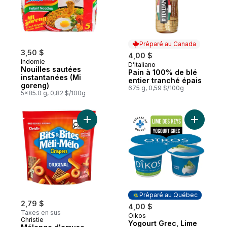
Préparé au Canada
3,50 $
4,00 $
Indomie
D’Italiano
Préparé au Canada
Nouilles sautées
Pain à 100% de blé
instantanées (Mi
entier tranché épais
goreng)
675 g, 0,59 $/100g
5x85.0 g, 0,82 $/100g
Ajouter Mélange d'amuse-gueule et de c
Ajouter Y
Préparé au Québec
2,79 $
4,00 $
Taxes en sus
Oikos
Préparé au Québec
Christie
Yogourt Grec, Lime