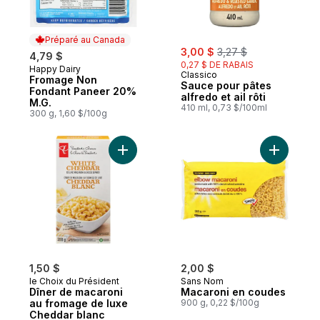
Préparé au Canada
sale:
, formerly:
3,00 $
3,27 $
4,79 $
0,27 $ DE RABAIS
Happy Dairy
Préparé au Canada
Classico
Fromage Non
Sauce pour pâtes
Fondant Paneer 20%
alfredo et ail rôti
M.G.
410 ml, 0,73 $/100ml
300 g, 1,60 $/100g
Ajouter Dîner de macaroni au fromage de
Ajouter M
1,50 $
2,00 $
le Choix du Président
Sans Nom
Dîner de macaroni
Macaroni en coudes
au fromage de luxe
900 g, 0,22 $/100g
Cheddar blanc