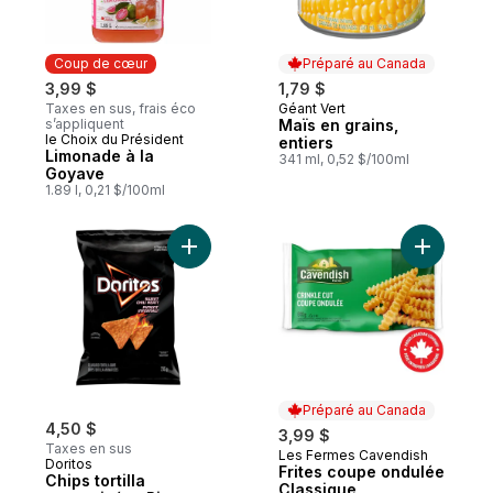
Coup de cœur
Préparé au Canada
3,99 $
1,79 $
Taxes en sus, frais éco
Géant Vert
Préparé au Canada
s’appliquent
Maïs en grains,
le Choix du Président
Coup de cœur
entiers
Limonade à la
341 ml, 0,52 $/100ml
Goyave
1.89 l, 0,21 $/100ml
Ajouter Chips tortilla aromatisées Piment i
Préparé au Canada
4,50 $
3,99 $
Taxes en sus
Les Fermes Cavendish
Préparé au Canada
Doritos
Frites coupe ondulée
Chips tortilla
Classique