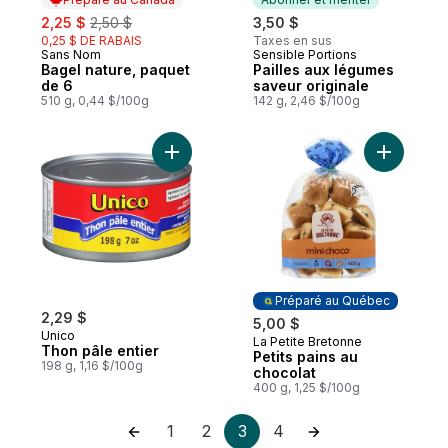
sale:
, formerly:
2,25 $
2,50 $
3,50 $
0,25 $ DE RABAIS
Taxes en sus
Sans Nom
Sensible Portions
Préparé au Canada
Abonner et mériter
Bagel nature, paquet
Pailles aux légumes
de 6
saveur originale
510 g, 0,44 $/100g
142 g, 2,46 $/100g
Ajouter Thon pâle entier au panier
Ajouter Pe
Préparé au Québec
2,29 $
5,00 $
Unico
La Petite Bretonne
Préparé au Québec
Thon pâle entier
Petits pains au
198 g, 1,16 $/100g
chocolat
400 g, 1,25 $/100g
1
2
3
4