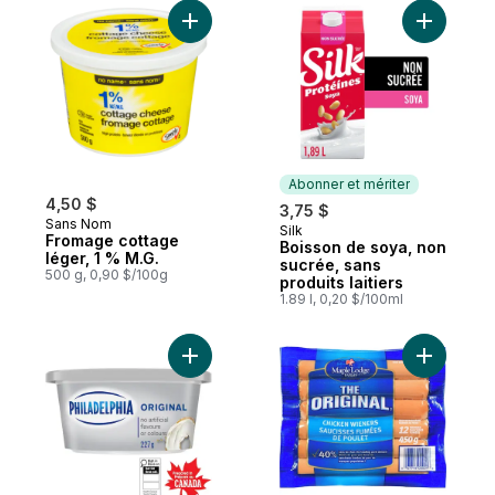
Ajouter Fromage cottage léger, 1 % M.G. a
Ajouter B
Abonner et mériter
4,50 $
3,75 $
Sans Nom
Silk
Abonner et mériter
Fromage cottage
Boisson de soya, non
léger, 1 % M.G.
sucrée, sans
500 g, 0,90 $/100g
produits laitiers
1.89 l, 0,20 $/100ml
Ajouter Fromage à la crème Original au pa
Ajouter S