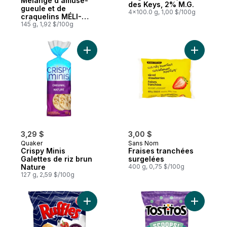
Mélange d'amuse-
des Keys, 2% M.G.
gueule et de
4x100.0 g, 1,00 $/100g
craquelins MÉLI-
MÉLO CRISPERS
145 g, 1,92 $/100g
Ajouter Crispy Minis Galettes de riz brun 
Ajouter F
3,29 $
3,00 $
Quaker
Sans Nom
Crispy Minis
Fraises tranchées
Galettes de riz brun
surgelées
Nature
400 g, 0,75 $/100g
127 g, 2,59 $/100g
Ajouter Croustilles Assaisonnées au panie
Ajouter Ch