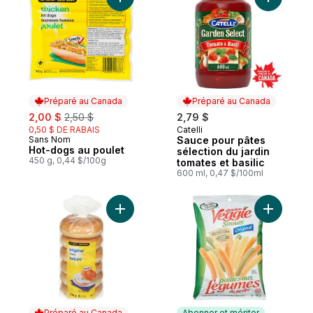
Ajouter Hot-dogs au poulet au panier
Ajouter Sa
Préparé au Canada
Préparé au Canada
sale:
, formerly:
2,00 $
2,50 $
2,79 $
0,50 $ DE RABAIS
Catelli
Préparé au Canada
Sans Nom
Sauce pour pâtes
Préparé au Canada
Hot-dogs au poulet
sélection du jardin
450 g, 0,44 $/100g
tomates et basilic
600 ml, 0,47 $/100ml
Ajouter Bagel nature, paquet de 6 au pani
Préparé au Canada
Abonner et mériter