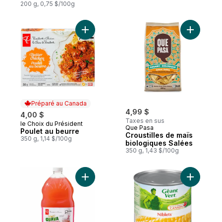
200 g, 0,75 $/100g
Ajouter Poulet au beurre au panier
Ajouter C
Préparé au Canada
4,99 $
4,00 $
Taxes en sus
le Choix du Président
Préparé au Canada
Que Pasa
Poulet au beurre
Croustilles de maïs
350 g, 1,14 $/100g
biologiques Salées
350 g, 1,43 $/100g
Ajouter Limonade à la Goyave au panier
Ajouter Ma