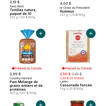
3,19 $
4,00 $
Sans Nom
le Choix du Président
Préparé au Canada
Tortillas nature,
Hummus
paquet de 10
227 g, 1,76 $/100g
320 g, 1,00 $/100g
Ajouter Pain Mélange de grains entiers et
Préparé au Canada
Préparé au Canada
sale:
, formerly:
3,99 $
2,50 $
3,49 $
Country Harvest
0,99 $ DE RABAIS
Préparé au Canada
Pain Mélange de
Lantic
Préparé au Canada
Cassonade foncée
grains entiers et de
1 kg, 0,25 $/100g
protéines
600 g, 0,67 $/100g