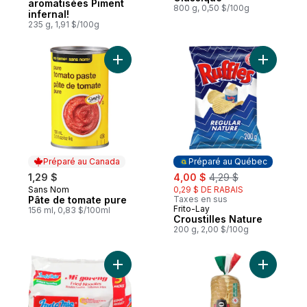
aromatisées Piment
800 g, 0,50 $/100g
infernal!
235 g, 1,91 $/100g
Ajouter Pâte de tomate pure au panier
Ajouter Cr
Préparé au Canada
Préparé au Québec
sale:
, formerly:
1,29 $
4,00 $
4,29 $
Sans Nom
0,29 $ DE RABAIS
Préparé au Canada
Pâte de tomate pure
Taxes en sus
Frito-Lay
Préparé au Québec
156 ml, 0,83 $/100ml
Croustilles Nature
200 g, 2,00 $/100g
Ajouter Nouilles sautées instantanées (Mi
Ajouter P