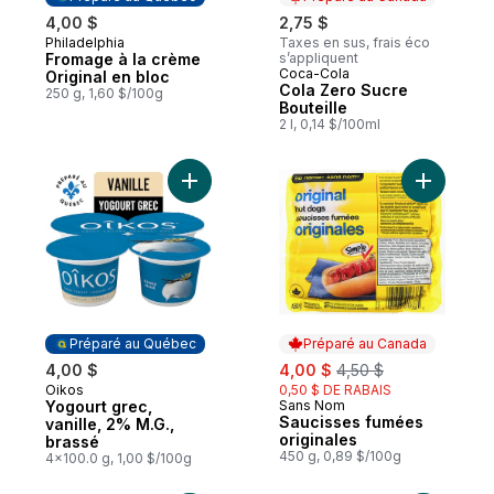
4,00 $
2,75 $
Philadelphia
Taxes en sus, frais éco
Préparé au Québec
Fromage à la crème
s’appliquent
Coca-Cola
Préparé au Canada
Original en bloc
Cola Zero Sucre
250 g, 1,60 $/100g
Bouteille
2 l, 0,14 $/100ml
Ajouter Yogourt grec, vanille, 2% M.G., br
Ajouter S
Préparé au Québec
Préparé au Canada
sale:
, formerly:
4,00 $
4,00 $
4,50 $
Oikos
0,50 $ DE RABAIS
Préparé au Québec
Yogourt grec,
Sans Nom
Préparé au Canada
Saucisses fumées
vanille, 2% M.G.,
originales
brassé
450 g, 0,89 $/100g
4x100.0 g, 1,00 $/100g