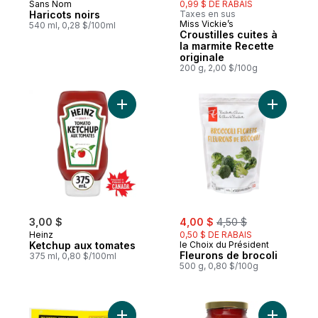
Sans Nom
0,99 $ DE RABAIS
Préparé au Québec
Haricots noirs
Taxes en sus
Miss Vickie’s
Préparé au Canada
540 ml, 0,28 $/100ml
Croustilles cuites à
la marmite Recette
originale
200 g, 2,00 $/100g
Ajouter Ketchup aux tomates au panier
Ajouter F
sale:
, formerly:
3,00 $
4,00 $
4,50 $
Heinz
0,50 $ DE RABAIS
Ketchup aux tomates
le Choix du Président
Fleurons de brocoli
375 ml, 0,80 $/100ml
500 g, 0,80 $/100g