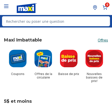
Passer au contenu principal
Passer au pied de page
0
Rechercher des produits
Maxi Imbattable
Offres
sauter Maxi Imbattable
Coupons
Offres de la
Baisse de prix
Nouvelles
circulaire
baisses de
prix!
5$ et moins