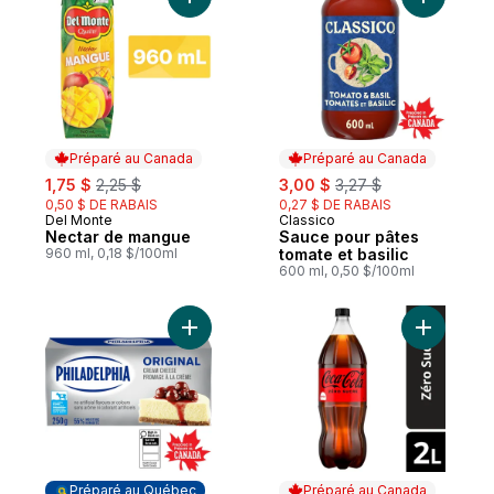
Ajouter Nectar de mangue au panier
Ajouter S
Préparé au Canada
Préparé au Canada
sale:
, formerly:
sale:
, formerly:
1,75 $
2,25 $
3,00 $
3,27 $
0,50 $ DE RABAIS
0,27 $ DE RABAIS
Del Monte
Classico
Préparé au Canada
Préparé au Canada
Nectar de mangue
Sauce pour pâtes
960 ml, 0,18 $/100ml
tomate et basilic
600 ml, 0,50 $/100ml
Ajouter Fromage à la crème Original en bl
Ajouter C
Préparé au Québec
Préparé au Canada