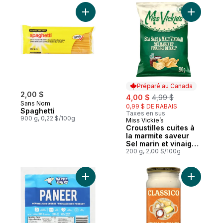
Ajouter Spaghetti au panier
Ajouter Cr
Préparé au Canada
2,00 $
sale:
, formerly:
4,00 $
4,99 $
Sans Nom
0,99 $ DE RABAIS
Spaghetti
Taxes en sus
900 g, 0,22 $/100g
Miss Vickie’s
Préparé au Canada
Croustilles cuites à
la marmite saveur
Sel marin et vinaigre
de malt
200 g, 2,00 $/100g
Ajouter Fromage Non Fondant Paneer 20%
Ajouter Sa