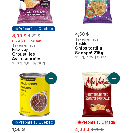
Préparé au Québec
sale:
, formerly:
4,50 $
4,00 $
4,29 $
Taxes en sus
0,29 $ DE RABAIS
Tostitos
Taxes en sus
Chips tortilla
Frito-Lay
Préparé au Québec
Scoops! 215g
Croustilles
215 g, 2,09 $/100g
Assaisonnées
200 g, 2,00 $/100g
Ajouter Haricots noirs au panier
Ajouter Cr
Préparé au Québec
Préparé au Canada
sale:
, formerly:
1,50 $
4,00 $
4,99 $