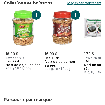
Collations et boissons
Magasiner maintenant
sauter Collations et boissons
Ajouter Noix de cajou salées au panier
Ajouter Noix de ca
16,99 $
16,99 $
1,79 $
Taxes en sus
Dan D Pak
Taxes en sus
Dan D Pak
Noix de cajou non
T&T
Noix de cajou salées
Nori de mer
salées
908 g, 1,87 $/100g
rôti
908 g, 1,87 $/100g
15 g, 11,93 $/1
Parcourir par marque