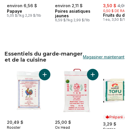
sale:
, form
environ 6,56 $
environ 2,11 $
3,50 $
4,00 
Papaye
Poires asiatiques
0,50 $ DE RABA
Fruits du dr
5,05 $/1kg 2,29 $/1lb
jaunes
1 ea, 3,50 $/1ch
6,59 $/1kg 2,99 $/1lb
Essentiels du garde-manger
Magasiner maintenant
et de la cuisine
sauter Essentiels du garde-manger et de la cuisine
Ajouter Riz parfumé au jasmin au panier
Ajouter Parfum de r
Préparé au
20,49 $
25,00 $
3,29 $
Rooster
Ox Head