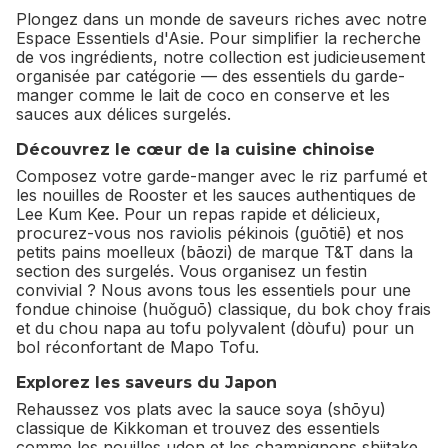
Plongez dans un monde de saveurs riches avec notre
Espace Essentiels d'Asie. Pour simplifier la recherche
de vos ingrédients, notre collection est judicieusement
organisée par catégorie — des essentiels du garde-
manger comme le lait de coco en conserve et les
sauces aux délices surgelés.
Découvrez le cœur de la cuisine chinoise
Composez votre garde-manger avec le riz parfumé et
les nouilles de Rooster et les sauces authentiques de
Lee Kum Kee. Pour un repas rapide et délicieux,
procurez-vous nos raviolis pékinois (guōtiē) et nos
petits pains moelleux (bāozi) de marque T&T dans la
section des surgelés. Vous organisez un festin
convivial ? Nous avons tous les essentiels pour une
fondue chinoise (huǒguō) classique, du bok choy frais
et du chou napa au tofu polyvalent (dòufu) pour un
bol réconfortant de Mapo Tofu.
Explorez les saveurs du Japon
Rehaussez vos plats avec la sauce soya (shōyu)
classique de Kikkoman et trouvez des essentiels
comme les nouilles udon et les champignons shiitake