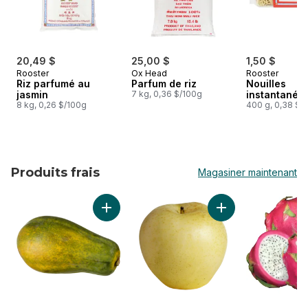
20,49 $
25,00 $
1,50 $
Rooster
Ox Head
Rooster
Riz parfumé au
Parfum de riz
Nouilles
jasmin
7 kg, 0,36 $/100g
instantanée
8 kg, 0,26 $/100g
400 g, 0,38 $/
Produits frais
Magasiner maintenant
sauter Produits frais
Ajouter Papaye au panier
Ajouter Poires asia