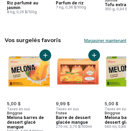
Sunrise
Préparé au
Riz parfumé au
Parfum de riz
Tofu extra f
jasmin
7 kg, 0,36 $/100g
350 g, 0,94 $/
8 kg, 0,26 $/100g
Vos surgelés favoris
Magasiner maintenant
sauter Vos surgelés favoris
Ajouter Melona barres de dessert glacé ma
Ajouter Barre de d
5,00 $
9,99 $
5,00 $
Taxes en sus
Taxes en sus
Taxes en sus
Binggrae
Frutee
Binggrae
Melona barres de
Barre de dessert
Melona barr
dessert glacé
glacée mangue
dessert gla
mangue
270 ml, 3,70 $/100ml
560 ml, 0,89 $