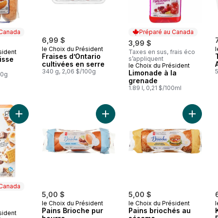
 Canada
Préparé au Canada
6,99 $
3,99 $
le Choix du Président
l
sident
Taxes en sus, frais éco
 Canada
Fraises d’Ontario
isse
s’appliquent
cultivées en serre
le Choix du Président
Préparé au Canada
340 g, 2,06 $/100g
5
Limonade à la
00g
grenade
1.89 l, 0,21 $/100ml
Ajouter Barres de crème glacée Pleines de S’mores au panier
Ajouter Pains Brioche pur beurre a
Ajouter
 Canada
5,00 $
5,00 $
le Choix du Président
le Choix du Président
l
Pains Brioche pur
Pains briochés au
sident
 Canada