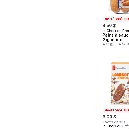
Préparé au
4,50 $
le Choix du Pré
Préparé au
Pains à sauc
Gigantico
432 g, 1,04 $/1
Préparé au
6,00 $
Taxes en sus
le Choix du Pré
Préparé au