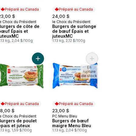
Préparé au Canada
Préparé au Canada
23,00 $
24,00 $
e Choix du Président
le Choix du Président
Préparé au Canada
Préparé au Canada
Burgers de côte de
Burgers de surlonge
bœuf Épais et
de bœuf Épais et
juteuxMC
juteuxMC
.13 kg, 2,04 $/100g
1.13 kg, 2,12 $/100g
mplement bon au panier
 Burgers de surlonge de bœuf au panier
Ajouter Burgers de poulet épais et juteux au pan
Ajouter Burgers de b
En
rupture
de stock
Préparé au Canada
Préparé au Canada
18,00 $
23,00 $
e Choix du Président
PC Menu Bleu
Préparé au Canada
Préparé au Canada
Burgers de poulet
Burgers de bœuf
épais et juteux
maigre Menu Bleu
.13 kg, 1,59 $/100g
1.13 kg, 2,04 $/100g