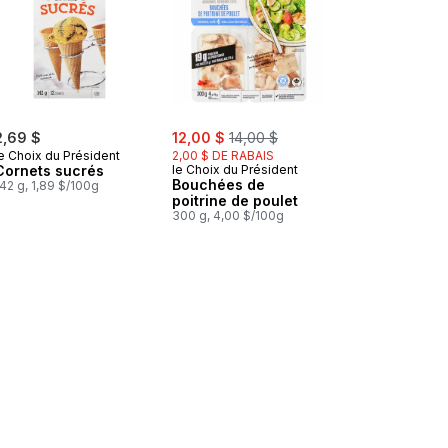
sale:
, formerly:
2,69 $
12,00 $
14,00 $
e Choix du Président
2,00 $ DE RABAIS
Cornets sucrés
le Choix du Président
Bouchées de
42 g, 1,89 $/100g
poitrine de poulet
300 g, 4,00 $/100g
te à biscuits au panier
Dattes entières sucrées de nature Safawi au panier