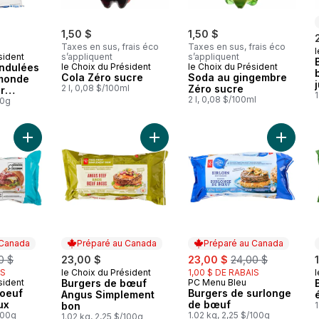
1,50 $
1,50 $
Taxes en sus, frais éco
Taxes en sus, frais éco
l
sident
s’appliquent
s’appliquent
ondulées
le Choix du Président
le Choix du Président
Cola Zéro sucre
Soda au gingembre
monde
2 l, 0,08 $/100ml
Zéro sucre
r
1
2 l, 0,08 $/100ml
00g
Ajouter Burgers de boeuf épais et juteux au panier
Ajouter Burgers de bœuf Angus Si
Ajouter
 Canada
Préparé au Canada
Préparé au Canada
merly:
sale:
, formerly:
0 $
23,00 $
23,00 $
24,00 $
IS
le Choix du Président
1,00 $ DE RABAIS
l
Préparé au Canada
sident
Burgers de bœuf
PC Menu Bleu
 Canada
Préparé au Canada
boeuf
Burgers de surlonge
Angus Simplement
ux
de bœuf
bon
1
100g
1.02 kg, 2,25 $/100g
1.02 kg, 2,25 $/100g