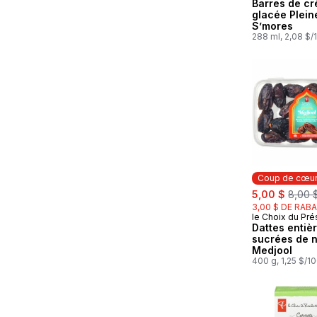
Barres de c
glacée Plein
S’mores
288 ml, 2,08 $/
Coup de cœu
sale:
, forme
5,00 $
8,00 
3,00 $ DE RABA
le Choix du Pré
Coup de cœ
Dattes entiè
sucrées de 
Medjool
400 g, 1,25 $/1