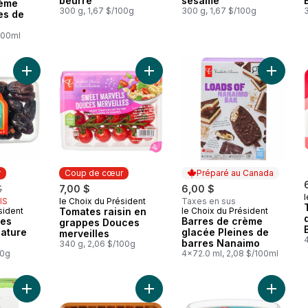
beurre
sésame
rème
300 g, 1,67 $/100g
300 g, 1,67 $/100g
3
es de
100ml
Ajouter Dattes entières sucrées de nature Medjool au panier
Ajouter Tomates raisin en grappes
Ajouter
r
Coup de cœur
Préparé au Canada
rly:
$
7,00 $
6,00 $
l
IS
le Choix du Président
Taxes en sus
Coup de cœur
sident
Tomates raisin en
le Choix du Président
ur
Préparé au Canada
res
Barres de crème
grappes Douces
nature
glacée Pleines de
merveilles
4
barres Nanaimo
340 g, 2,06 $/100g
00g
4x72.0 ml, 2,08 $/100ml
Ajouter Cornets gaufrés au panier
Ajouter Chapeaux de champignons 
Ajouter 