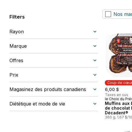
Nos ma
Filters
Rayon
Marque
Offres
Prix
Coup de cœu
Magasinez des produits canadiens
6,00 $
Taxes en sus
le Choix du Pré
Coup de cœ
Diététique et mode de vie
Muffins aux 
de chocolat 
Décadent®
360 g, 1,67 $/1