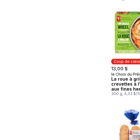
Coup de cœu
13,00 $
le Choix du Pré
Coup de cœ
La roue à gri
crevettes à l’
aux fines he
300 g, 4,33 $/