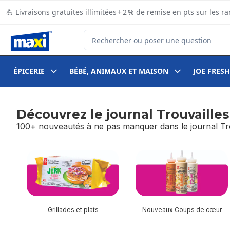
Passer au contenu principal
Passer au pied de page
💪 Livraisons gratuites illimitées + 2 % de remise en pts sur le
Rechercher des produits
ÉPICERIE
BÉBÉ, ANIMAUX ET MAISON
JOE FRESH
Découvrez le journal Trouvailles
100+ nouveautés à ne pas manquer dans le journal Tro
sauter Découvrez le journal Trouvailles PC!
Grillades et plats
Nouveaux Coups de cœur