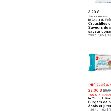
3,29 $
Taxes en sus
le Choix du Pré
Croustilles 
Saveurs du 
saveur donai
d’Halifax
200 g, 1,65 $/1
Préparé au
sale:
, for
22,00 $
23,0
1,00 $ DE RABA
le Choix du Pré
Préparé au
Burgers de 
épais et jute
1.36 kg, 1,62 $/