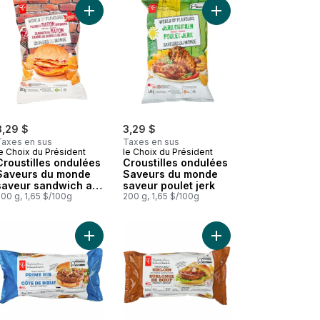
 Omelette espagnole traditionnelle avec pommes de terre et oignons
Ajouter Croustilles ondulées Saveurs du monde
Ajouter Croustilles ondulées Saveurs du monde saveur César épicé au panier
Ajouter Croustilles o
3,29 $
3,29 $
Taxes en sus
Taxes en sus
e Choix du Président
le Choix du Président
Croustilles ondulées
Croustilles ondulées
Saveurs du monde
Saveurs du monde
saveur sandwich au
saveur poulet jerk
bacon enrobé de
00 g, 1,65 $/100g
200 g, 1,65 $/100g
semoule de maïs
 Soda au gingembre Zéro sucre au panier
Ajouter Croustilles ondulées Saveurs du monde saveur donair d’Halifax au panier
Ajouter Burgers de côte de bœuf Épais et juteu
Ajouter Burgers de su