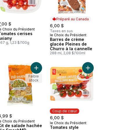
Préparé au Canada
7,00 $
6,00 $
e Choix du Président
Taxes en sus
Tomates cerises
le Choix du Président
Préparé au Canada
Axiany
Barres de crème
67 g, 1,23 $/100g
glacée Pleines de
Churro à la cannelle
288 ml, 2,08 $/100ml
u panier
 Pains briochés au sésame au panier
Ajouter Kit de salade hachée Big SmashMD au pa
Ajouter Tomates style
Faible
stock
Coup de cœur
6,99 $
6,00 $
e Choix du Président
le Choix du Président
Coup de cœur
Kit de salade hachée
Tomates style