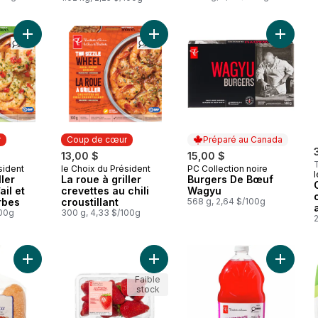
Ajouter La roue à griller crevettes à l’ail et aux fines herbes a
Ajouter La roue à griller crevettes a
Ajouter
r
Coup de cœur
Préparé au Canada
13,00 $
15,00 $
sident
le Choix du Président
PC Collection noire
ur
Coup de cœur
Préparé au Canada
l
ller
La roue à griller
Burgers De Bœuf
ail et
crevettes au chili
Wagyu
rbes
croustillant
568 g, 2,64 $/100g
100g
300 g, 4,33 $/100g
2
Ajouter Pains à saucisse Gigantico au panier
Ajouter Fraises d’Ontario cultivées
Ajouter
Faible
stock