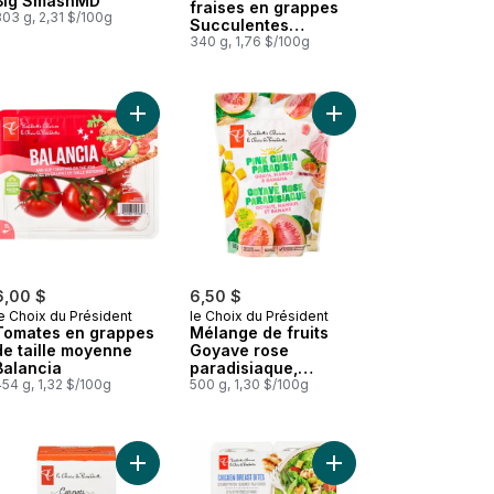
Big SmashMD
fraises en grappes
03 g, 2,31 $/100g
Succulentes
beautés
340 g, 1,76 $/100g
 Douces merveilles au panier
 Barres de crème glacée Pleines de barres Nanaimo au panier
Ajouter Tomates en grappes de taille moyenne B
Ajouter Mélange de f
6,00 $
6,50 $
e Choix du Président
le Choix du Président
Tomates en grappes
Mélange de fruits
de taille moyenne
Goyave rose
Balancia
paradisiaque,
54 g, 1,32 $/100g
goyave, mangue et
500 g, 1,30 $/100g
banane
portobello au panier
Trempette au maïs de rue elote au panier
Ajouter Cornets sucrés au panier
Ajouter Bouchées de p