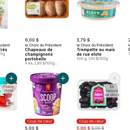
6,00 $
3,79 $
sident
le Choix du Président
le Choix du Président
l
frés
Chapeaux de
Trempette au maïs
00g
champignons
de rue elote
1
portobello
200 g, 1,90 $/100g
4 ea, 2,86 $/100g
1,30 $/1lb
Ajouter Tomates roma Solerama, style San Marzano au panier
Ajouter Crème glacée Bar laitier, pâ
Ajouter 
Faible
En
stock
rupture
de stock
Coup de cœur
Coup de cœur
sale:
, formerly:
5,00 $
5,00 $
8,00 $