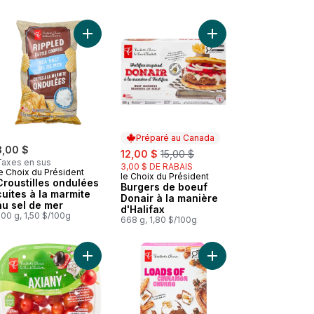
u panier
u chili croustillant au panier
 Burgers De Bœuf Wagyu au panier
Ajouter Croustilles ondulées cuites à la marmite 
Ajouter Burgers de bo
Préparé au Canada
3,00 $
sale:
, formerly:
12,00 $
15,00 $
Taxes en sus
3,00 $ DE RABAIS
e Choix du Président
le Choix du Président
Préparé au Canada
Croustilles ondulées
Burgers de boeuf
cuites à la marmite
Donair à la manière
au sel de mer
d'Halifax
00 g, 1,50 $/100g
668 g, 1,80 $/100g
 en serre au panier
 Limonade à la grenade au panier
Ajouter Tomates cerises Axiany au panier
Ajouter Barres de crè