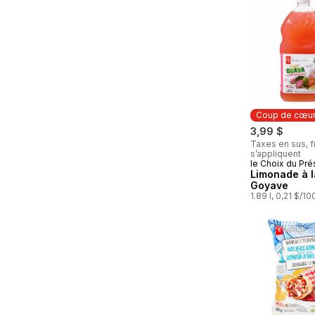
Coup de cœu
3,99 $
Taxes en sus, f
s’appliquent
le Choix du Pré
Coup de cœ
Limonade à l
Goyave
1.89 l, 0,21 $/1