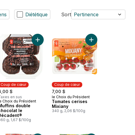
ens
Diététique
Sort
Pertinence
ier
Crème glacée Bar laitier, tourbillon arc-en-ciel au panier
Ajouter Muffins double chocolat le Décadent® au
Ajouter Eau pétillante saveur fruit de la passion et goyave au panier
Coup de cœur
Coup de cœur
6,00 $
7,00 $
Taxes en sus
le Choix du Président
Coup de cœur
e Choix du Président
Tomates cerises
Coup de cœur
Muffins double
Mixiany
chocolat le
340 g, 2,06 $/100g
Décadent®
360 g, 1,67 $/100g