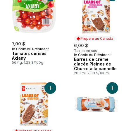
Préparé au Canada
7,00 $
6,00 $
le Choix du Président
Taxes en sus
Tomates cerises
le Choix du Président
Préparé au Canada
Axiany
Barres de crème
567 g, 1,23 $/100g
glacée Pleines de
Churro à la cannelle
288 ml, 2,08 $/100ml
Ajouter Barres de crème glacée Pleines 
Ajouter P