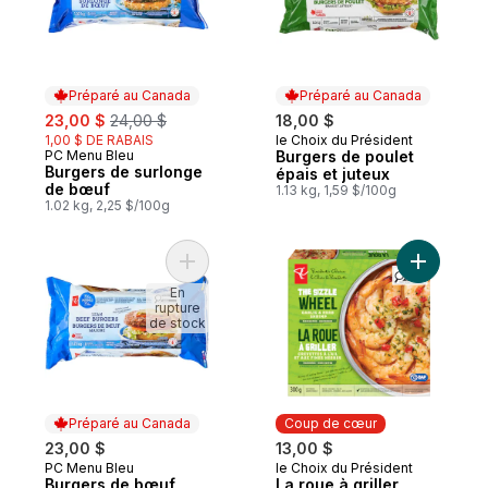
Préparé au Canada
Préparé au Canada
sale:
, formerly:
23,00 $
24,00 $
18,00 $
1,00 $ DE RABAIS
le Choix du Président
Préparé au Canada
PC Menu Bleu
Burgers de poulet
Préparé au Canada
Burgers de surlonge
épais et juteux
de bœuf
1.13 kg, 1,59 $/100g
1.02 kg, 2,25 $/100g
Ajouter Burgers de bœuf maigre Menu Ble
Ajouter La
En
rupture
de stock
Préparé au Canada
Coup de cœur
23,00 $
13,00 $
PC Menu Bleu
le Choix du Président
Préparé au Canada
Coup de cœur
Burgers de bœuf
La roue à griller