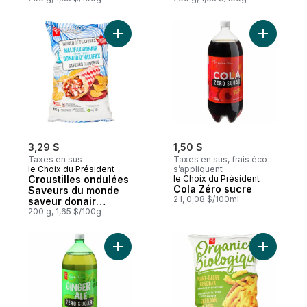
semoule de maïs
Ajouter C
3,29 $
1,50 $
Taxes en sus
Taxes en sus, frais éco
le Choix du Président
s’appliquent
Croustilles ondulées
le Choix du Président
Cola Zéro sucre
Saveurs du monde
2 l, 0,08 $/100ml
saveur donair
d’Halifax
200 g, 1,65 $/100g
Ajouter Soda au gingembre Zéro sucre au
Ajouter G