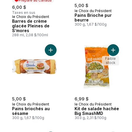
Préparé au Canada
5,00 $
6,00 $
le Choix du Président
Taxes en sus
Pains Brioche pur
le Choix du Président
Préparé au Canada
beurre
Barres de crème
300 g, 1,67 $/100g
glacée Pleines de
S’mores
288 ml, 2,08 $/100ml
Ajouter Pains briochés au sésame au pani
Ajouter K
Faible
stock
5,00 $
6,99 $
le Choix du Président
le Choix du Président
Pains briochés au
Kit de salade hachée
sésame
Big SmashMD
300 g, 1,67 $/100g
303 g, 2,31 $/100g