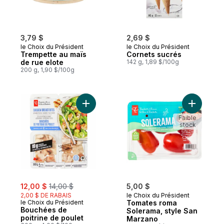
3,79 $
2,69 $
le Choix du Président
le Choix du Président
Trempette au maïs
Cornets sucrés
de rue elote
142 g, 1,89 $/100g
200 g, 1,90 $/100g
Ajouter Bouchées de poitrine de poulet a
Ajouter T
Faible
stock
sale:
, formerly:
12,00 $
14,00 $
5,00 $
2,00 $ DE RABAIS
le Choix du Président
le Choix du Président
Tomates roma
Bouchées de
Solerama, style San
poitrine de poulet
Marzano