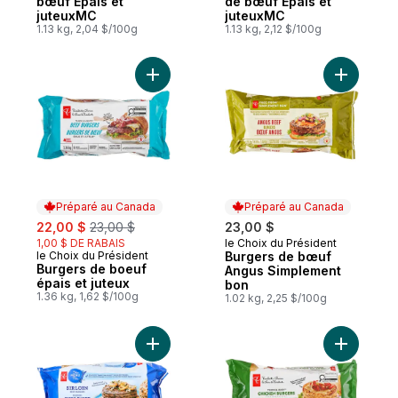
bœuf Épais et
de bœuf Épais et
juteuxMC
juteuxMC
1.13 kg, 2,04 $/100g
1.13 kg, 2,12 $/100g
Ajouter Burgers de boeuf épais et juteux 
Ajouter B
Préparé au Canada
Préparé au Canada
sale:
, formerly:
22,00 $
23,00 $
23,00 $
1,00 $ DE RABAIS
le Choix du Président
Préparé au Canada
le Choix du Président
Burgers de bœuf
Préparé au Canada
Burgers de boeuf
Angus Simplement
épais et juteux
bon
1.36 kg, 1,62 $/100g
1.02 kg, 2,25 $/100g
Ajouter Burgers de surlonge de bœuf au 
Ajouter B