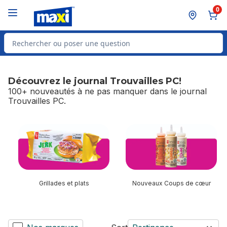
Passer au contenu principal
Passer au pied de page
0
Rechercher des produits
Découvrez le journal Trouvailles PC!
100+ nouveautés à ne pas manquer dans le journal
Trouvailles PC.
sauter Découvrez le journal Trouvailles PC!
Grillades et plats
Nouveaux Coups de cœur