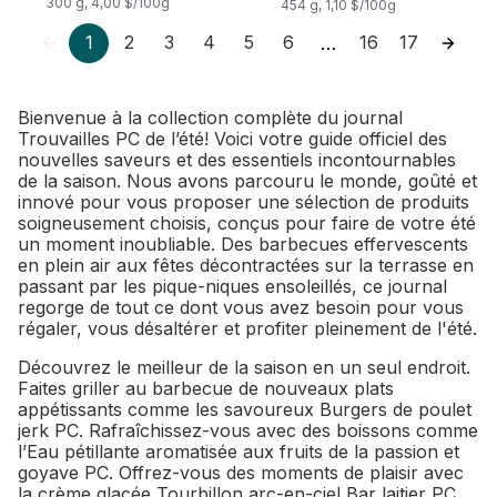
300 g, 4,00 $/100g
454 g, 1,10 $/100g
1
2
3
4
5
6
16
17
…
Bienvenue à la collection complète du journal
Trouvailles PC de l’été! Voici votre guide officiel des
nouvelles saveurs et des essentiels incontournables
de la saison. Nous avons parcouru le monde, goûté et
innové pour vous proposer une sélection de produits
soigneusement choisis, conçus pour faire de votre été
un moment inoubliable. Des barbecues effervescents
en plein air aux fêtes décontractées sur la terrasse en
passant par les pique-niques ensoleillés, ce journal
regorge de tout ce dont vous avez besoin pour vous
régaler, vous désaltérer et profiter pleinement de l'été.
Découvrez le meilleur de la saison en un seul endroit.
Faites griller au barbecue de nouveaux plats
appétissants comme les savoureux Burgers de poulet
jerk PC. Rafraîchissez-vous avec des boissons comme
l’Eau pétillante aromatisée aux fruits de la passion et
goyave PC. Offrez-vous des moments de plaisir avec
la crème glacée Tourbillon arc-en-ciel Bar laitier PC