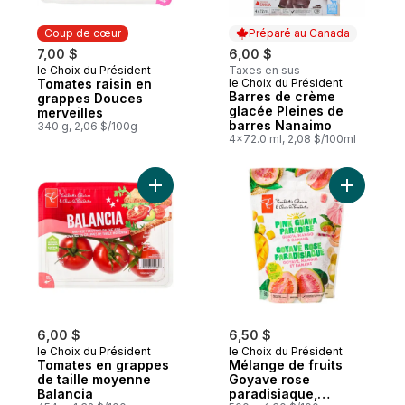
Coup de cœur
Préparé au Canada
7,00 $
6,00 $
le Choix du Président
Taxes en sus
Coup de cœur
Tomates raisin en
le Choix du Président
Préparé au Canada
Barres de crème
grappes Douces
glacée Pleines de
merveilles
barres Nanaimo
340 g, 2,06 $/100g
4x72.0 ml, 2,08 $/100ml
Ajouter Tomates en grappes de taille moy
Ajouter M
6,00 $
6,50 $
le Choix du Président
le Choix du Président
Tomates en grappes
Mélange de fruits
de taille moyenne
Goyave rose
Balancia
paradisiaque,