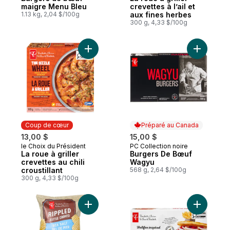
maigre Menu Bleu
crevettes à l’ail et
1.13 kg, 2,04 $/100g
aux fines herbes
300 g, 4,33 $/100g
Ajouter La roue à griller crevettes au chili 
Ajouter B
Coup de cœur
Préparé au Canada
13,00 $
15,00 $
le Choix du Président
PC Collection noire
Coup de cœur
Préparé au Canada
La roue à griller
Burgers De Bœuf
crevettes au chili
Wagyu
croustillant
568 g, 2,64 $/100g
300 g, 4,33 $/100g
Ajouter Croustilles ondulées cuites à la m
Ajouter B