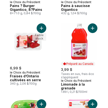
le Choix du Président
le Choix du Président
Préparé au Canada
Préparé au Canada
Pains ? Burger
Pains à saucisse
Gigantico, 8?Pains
Gigantico
8x71.0 g, 0,84 $/100g
432 g, 1,04 $/100g
Ajouter Fraises d’Ontario cultivées en ser
Ajouter L
Faible
stock
Préparé au Canada
6,99 $
3,99 $
le Choix du Président
Taxes en sus, frais éco
Fraises d’Ontario
s’appliquent
cultivées en serre
le Choix du Président
Préparé au Canada
340 g, 2,06 $/100g
Limonade à la
grenade
1.89 l, 0,21 $/100ml
Ajouter Tomates cerises Axiany au panier
Ajouter B