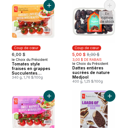
Ajouter Tomates style fraises en grappes
Ajouter D
En
rupture
de stock
Coup de cœur
Coup de cœur
sale:
, formerly:
6,00 $
5,00 $
8,00 $
le Choix du Président
3,00 $ DE RABAIS
Coup de cœur
Tomates style
le Choix du Président
Coup de cœur
Dattes entières
fraises en grappes
sucrées de nature
Succulentes
Medjool
beautés
340 g, 1,76 $/100g
400 g, 1,25 $/100g
Ajouter Tomates raisin en grappes Douces
Ajouter B