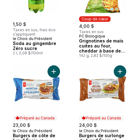
Coup de cœur
1,50 $
4,00 $
Taxes en sus, frais éco
Taxes en sus
s’appliquent
PC Biologique
Coup de cœur
le Choix du Président
Grignotines de maïs
Soda au gingembre
cuites au four,
Zéro sucre
cheddar à base de
2 l, 0,08 $/100ml
plantes
142 g, 2,82 $/100g
Ajouter Burgers de côte de bœuf Épais e
Ajouter B
Préparé au Canada
Préparé au Canada
23,00 $
24,00 $
le Choix du Président
le Choix du Président
Préparé au Canada
Préparé au Canada
Burgers de côte de
Burgers de surlonge