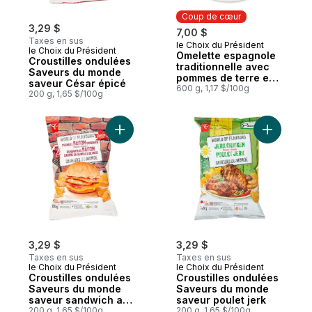
Coup de cœur
3,29 $
7,00 $
Taxes en sus
le Choix du Président
Coup de cœur
le Choix du Président
Omelette espagnole
Croustilles ondulées
traditionnelle avec
Saveurs du monde
pommes de terre et
saveur César épicé
oignons
600 g, 1,17 $/100g
200 g, 1,65 $/100g
Ajouter Croustilles ondulées Saveurs du
Ajouter C
3,29 $
3,29 $
Taxes en sus
Taxes en sus
le Choix du Président
le Choix du Président
Croustilles ondulées
Croustilles ondulées
Saveurs du monde
Saveurs du monde
saveur sandwich au
saveur poulet jerk
bacon enrobé de
200 g, 1,65 $/100g
200 g, 1,65 $/100g