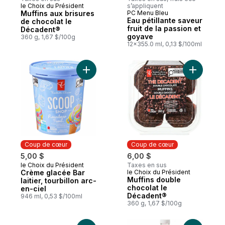
le Choix du Président
s’appliquent
Coup de cœur
Muffins aux brisures
PC Menu Bleu
Coup de cœur
Eau pétillante saveur
de chocolat le
fruit de la passion et
Décadent®
goyave
360 g, 1,67 $/100g
12x355.0 ml, 0,13 $/100ml
Ajouter Crème glacée Bar laitier, tourbillo
Ajouter M
Coup de cœur
Coup de cœur
5,00 $
6,00 $
le Choix du Président
Taxes en sus
Coup de cœur
Crème glacée Bar
le Choix du Président
Coup de cœur
Muffins double
laitier, tourbillon arc-
chocolat le
en-ciel
Décadent®
946 ml, 0,53 $/100ml
360 g, 1,67 $/100g