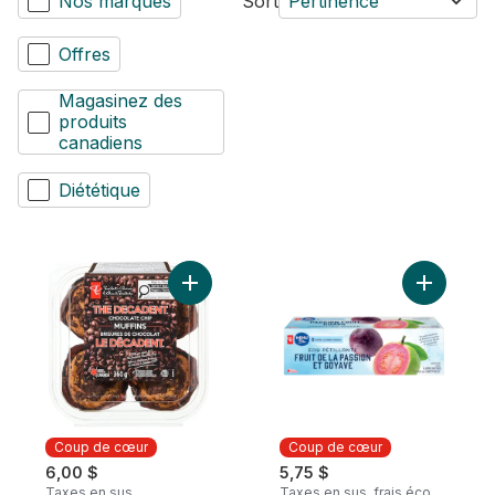
Nos marques
Sort
Pertinence
Offres
Magasinez des
produits
canadiens
Diététique
Ajouter Muffins aux brisures de chocolat
Coup de cœur
Coup de cœur
6,00 $
5,75 $
Taxes en sus
Taxes en sus, frais éco