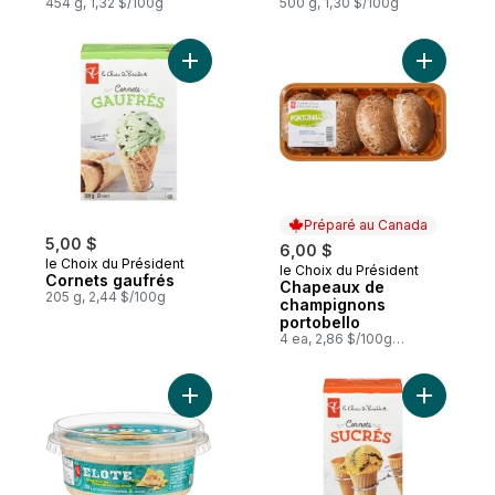
454 g, 1,32 $/100g
goyave, mangue et
500 g, 1,30 $/100g
banane
Ajouter Cornets gaufrés au panier
Ajouter C
Préparé au Canada
5,00 $
6,00 $
le Choix du Président
le Choix du Président
Préparé au Canada
Cornets gaufrés
Chapeaux de
205 g, 2,44 $/100g
champignons
portobello
4 ea, 2,86 $/100g
1,30 $/1lb
Ajouter Trempette au maïs de rue elote a
Ajouter C