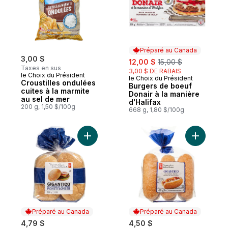
Préparé au Canada
3,00 $
sale:
, formerly:
12,00 $
15,00 $
Taxes en sus
3,00 $ DE RABAIS
le Choix du Président
le Choix du Président
Préparé au Canada
Croustilles ondulées
Burgers de boeuf
cuites à la marmite
Donair à la manière
au sel de mer
d'Halifax
200 g, 1,50 $/100g
668 g, 1,80 $/100g
Ajouter Pains ? Burger Gigantico, 8?Pains
Ajouter P
Préparé au Canada
Préparé au Canada
4,79 $
4,50 $