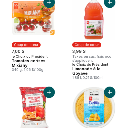
Ajouter L
Ajouter Tomates cerises Mixiany au pani
Coup de cœur
Coup de cœur
7,00 $
3,99 $
le Choix du Président
Taxes en sus, frais éco
Coup de cœur
Tomates cerises
s’appliquent
le Choix du Président
Coup de cœur
Mixiany
Limonade à la
340 g, 2,06 $/100g
Goyave
1.89 l, 0,21 $/100ml
Ajouter O