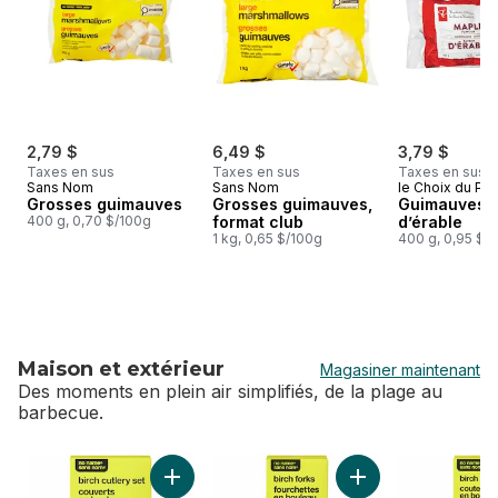
2,79 $
6,49 $
3,79 $
Taxes en sus
Taxes en sus
Taxes en sus
Sans Nom
Sans Nom
le Choix du Pré
Grosses guimauves
Grosses guimauves,
Guimauves à
400 g, 0,70 $/100g
format club
d’érable
1 kg, 0,65 $/100g
400 g, 0,95 $/
Maison et extérieur
Magasiner maintenant
Des moments en plein air simplifiés, de la plage au
barbecue.
sauter Maison et extérieur
Ajouter Lot de 30 couverts en bouleau au pa
Ajouter Lot de 30 