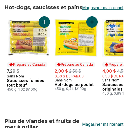
Hot-dogs, saucisses et pains
Magasiner maintenant
sauter Hot-dogs, saucisses et pains
Ajouter Saucisses fumées tout bœuf au pani
Ajouter Hot-dogs a
Faible
stock
Préparé au Canada
Préparé au Canada
Préparé au
sale:
, formerly:
sale:
, form
7,29 $
2,00 $
2,50 $
4,00 $
4,50 
Sans Nom
0,50 $ DE RABAIS
0,50 $ DE RABA
Préparé au Canada
Saucisses fumées
Sans Nom
Sans Nom
Préparé au Canada
Préparé au
Hot-dogs au poulet
Saucisses 
tout bœuf
450 g, 0,44 $/100g
originales
450 g, 1,62 $/100g
450 g, 0,89 $/
Plus de viandes et fruits de
Magasiner maintenant
mer à griller