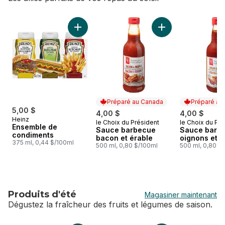
sauter Accompagnements & Sauces
Ajouter Ensemble de condiments au panier
Ajouter Sauce barb
Préparé au Canada
Préparé au
5,00 $
4,00 $
4,00 $
Heinz
le Choix du Président
le Choix du Pré
Préparé au Canada
Préparé au
Ensemble de
Sauce barbecue
Sauce barb
condiments
bacon et érable
oignons et 
375 ml, 0,44 $/100ml
500 ml, 0,80 $/100ml
500 ml, 0,80 $
Produits d'été
Magasiner maintenant
Dégustez la fraîcheur des fruits et légumes de saison.