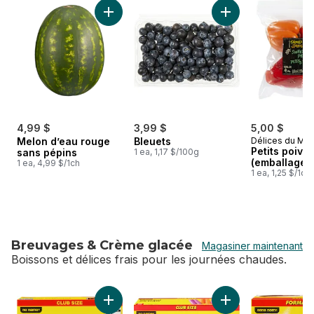
sauter Produits d'été
Ajouter Melon d’eau rouge sans pépins au p
Ajouter Bleuets au 
4,99 $
3,99 $
5,00 $
Melon d’eau rouge
Bleuets
Délices du Ma
Petits poivr
sans pépins
1 ea, 1,17 $/100g
(emballage d
1 ea, 4,99 $/1ch
1 ea, 1,25 $/1ch
Breuvages & Crème glacée
Magasiner maintenant
Boissons et délices frais pour les journées chaudes.
sauter Breuvages & Crème glacée
Ajouter Sandwiches à la crème glacée à la va
Ajouter Pops glacés