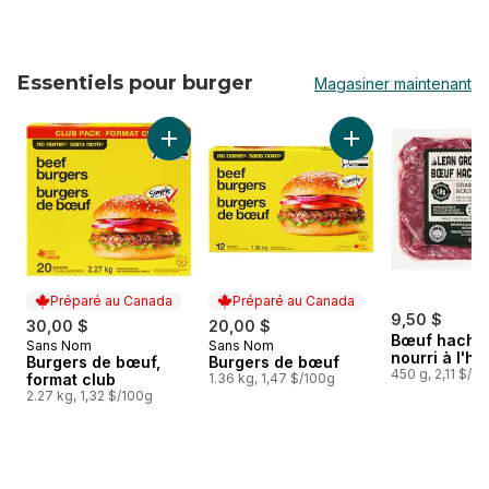
Essentiels pour burger
Magasiner maintenant
sauter Essentiels pour burger
Ajouter Burgers de bœuf, format club au pan
Ajouter Burgers de
Préparé au Canada
Préparé au Canada
9,50 $
30,00 $
20,00 $
Bœuf haché
Sans Nom
Sans Nom
Préparé au Canada
Préparé au Canada
nourri à l'he
Burgers de bœuf,
Burgers de bœuf
450 g, 2,11 $/1
format club
1.36 kg, 1,47 $/100g
2.27 kg, 1,32 $/100g