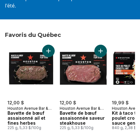
l'été.
Favoris du Québec
sauter Favoris du Québec
Ajouter Bavette de bœuf assaisonné ail et f
Ajouter Bavette d
12,00 $
12,00 $
19,99 $
Houston Avenue Bar &
Houston Avenue Bar &
Houston Avenu
Grill
Bavette de bœuf
Grill
Bavette de bœuf
Grill
Kit à taco t
assaisonné ail et
assaisonnée saveur
poulet croust
fines herbes
steakhouse
sauce gener
225 g, 5,33 $/100g
225 g, 5,33 $/100g
840 g, 2,38 $/