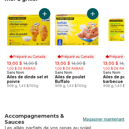
sauter Plus de viandes et fruits de mer à griller
Ajouter Ailes de dinde sel et poivre au panie
Ajouter Ailes de po
Préparé au Canada
Préparé au Canada
Préparé au
sale:
, formerly:
sale:
, formerly:
sale:
, for
13,00 $
14,00 $
13,00 $
14,00 $
13,00 $
14,0
1,00 $ DE RABAIS
1,00 $ DE RABAIS
1,00 $ DE RABA
Sans Nom
Sans Nom
Sans Nom
Préparé au Canada
Préparé au Canada
Préparé au
Ailes de dinde sel et
Ailes de poulet
Ailes de pou
poivre
Buffalo
barbecue d
908 g, 1,43 $/100g
908 g, 1,43 $/100g
908 g, 1,43 $/
Accompagnements &
Magasiner maintenant
Sauces
Les alliés parfaits de vos repas au soleil