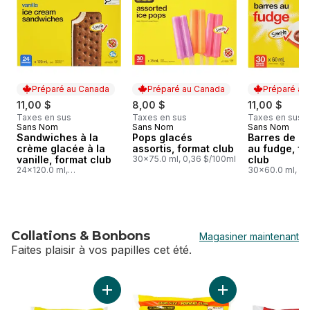
Préparé au Canada
Préparé au Canada
Préparé au
11,00 $
8,00 $
11,00 $
Taxes en sus
Taxes en sus
Taxes en sus
Sans Nom
Sans Nom
Sans Nom
Préparé au Canada
Préparé au Canada
Préparé au
Sandwiches à la
Pops glacés
Barres de la
crème glacée à la
assortis, format club
au fudge, fo
vanille, format club
30x75.0 ml, 0,36 $/100ml
club
24x120.0 ml,
30x60.0 ml, 0,
0,38 $/100ml
Collations & Bonbons
Magasiner maintenant
Faites plaisir à vos papilles cet été.
sauter Collations & Bonbons
Ajouter Grosses guimauves au panier
Ajouter Grosses gu